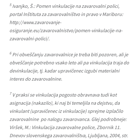
5
Ivanjko, Š.: Pomen vinkulacije na zavarovalni polici,
portal Inštituta za zavarovalništvo in pravo v Mariboru:
http://www.zavarovanje-
osiguranje.eu/zavarovalnistvo/pomen-vinkulacije-na-
zavarovalni-polici/.
6
Pri obveščanju zavarovalnice je treba biti pozoren, ali je
obveščanje potrebno vsako leto ali pa vinkulacija traja do
devinkulacije, tj. kadar upravičenec izgubi materialni
interes do zavarovalnine.
7
V praksi se vinkulacija pogosto obravnava tudi kot
asignacija (nakazilo), ki naj bi temeljila na dejstvu, da
vinkulant (upravičenec iz vinkulacije) sprejme izplačilo
zavarovalnine po nalogu zavarovanca. Glej podrobneje:
Viršek, M.: Vinkulacija zavarovalne police, Zbornik 11.
Dnevov slovenskega zavarovalništva, Ljubljana, 2004, str.