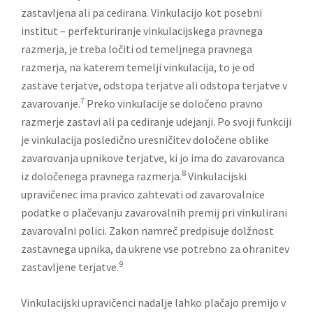
zastavljena ali pa cedirana. Vinkulacijo kot posebni
institut – perfekturiranje vinkulacijskega pravnega
razmerja, je treba ločiti od temeljnega pravnega
razmerja, na katerem temelji vinkulacija, to je od
zastave terjatve, odstopa terjatve ali odstopa terjatve v
7
zavarovanje.
Preko vinkulacije se določeno pravno
razmerje zastavi ali pa cediranje udejanji. Po svoji funkciji
je vinkulacija posledično uresničitev določene oblike
zavarovanja upnikove terjatve, ki jo ima do zavarovanca
8
iz določenega pravnega razmerja.
Vinkulacijski
upravičenec ima pravico zahtevati od zavarovalnice
podatke o plačevanju zavarovalnih premij pri vinkulirani
zavarovalni polici. Zakon namreč predpisuje dolžnost
zastavnega upnika, da ukrene vse potrebno za ohranitev
9
zastavljene terjatve.
Vinkulacijski upravičenci nadalje lahko plačajo premijo v