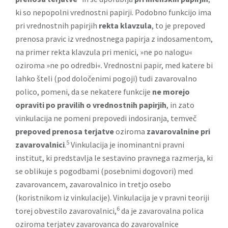
ki so nepopolni vrednostni papirji. Podobno funkcijo ima
pri vrednostnih papirjih
rekta klavzula
, to je prepoved
prenosa pravic iz vrednostnega papirja z indosamentom,
na primer rekta klavzula pri menici, »ne po nalogu«
oziroma »ne po odredbi«. Vrednostni papir, med katere bi
lahko šteli (pod določenimi pogoji) tudi zavarovalno
polico, pomeni, da se nekatere funkcije
ne morejo
opraviti po pravilih o vrednostnih papirjih
, in zato
vinkulacija ne pomeni prepovedi indosiranja, temveč
prepoved prenosa terjatve
oziroma
zavarovalnine pri
5
zavarovalnici
.
Vinkulacija je inominantni pravni
institut, ki predstavlja le sestavino pravnega razmerja, ki
se oblikuje s pogodbami (posebnimi dogovori) med
zavarovancem, zavarovalnico in tretjo osebo
(koristnikom iz vinkulacije). Vinkulacija je v pravni teoriji
6
torej obvestilo zavarovalnici,
da je zavarovalna polica
oziroma terjatev zavarovanca do zavarovalnice