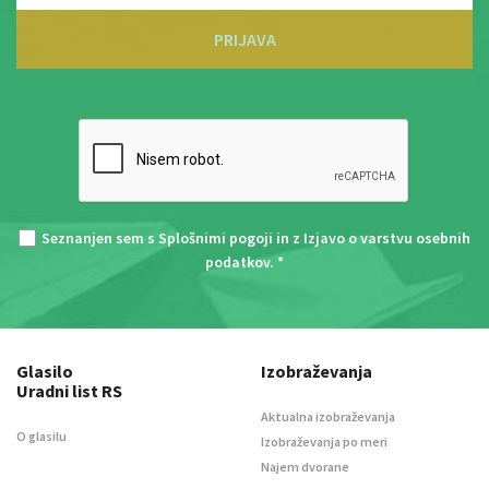
PRIJAVA
Seznanjen sem s
Splošnimi pogoji
in z
Izjavo o varstvu osebnih
podatkov
. *
Glasilo
Izobraževanja
Uradni list RS
Aktualna izobraževanja
O glasilu
Izobraževanja po meri
Najem dvorane