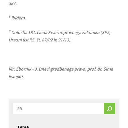
387.
8
Ibidem.
9
Določba 181. člena Stvarnopravnega zakonika (SPZ,
Uradni list RS, št. 87/02 in 91/13).
Vir: Zbornik - 3. Dnevi gradbenega prava, prof. dr. Šime
Ivanjko.
Teme