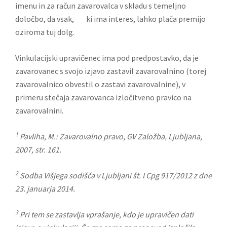
imenu in za račun zavarovalca v skladu s temeljno
določbo, da vsak, ki ima interes, lahko plača premijo
oziroma tuj dolg.
Vinkulacijski upravičenec ima pod predpostavko, da je
zavarovanec s svojo izjavo zastavil zavarovalnino (torej
zavarovalnico obvestil o zastavi zavarovalnine), v
primeru stečaja zavarovanca izločitveno pravico na
zavarovalnini.
1
Pavliha, M.: Zavarovalno pravo, GV Založba, Ljubljana,
2007, str. 161.
2
Sodba Višjega sodišča v Ljubljani št. I Cpg 917/2012 z dne
23. januarja 2014.
3
Pri tem se zastavlja vprašanje, kdo je upravičen dati