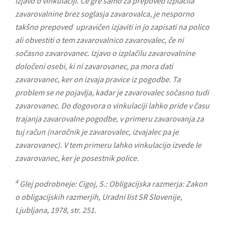
izjavo o vinkulaciji. Če gre samo za prepoved izplačila
zavarovalnine brez soglasja zavarovalca, je nesporno
takšno prepoved upravičen izjaviti in jo zapisati na polico
ali obvestiti o tem zavarovalnico zavarovalec, če ni
sočasno zavarovanec. Izjavo o izplačilu zavarovalnine
določeni osebi, ki ni zavarovanec, pa mora dati
zavarovanec, ker on izvaja pravice iz pogodbe. Ta
problem se ne pojavlja, kadar je zavarovalec sočasno tudi
zavarovanec. Do dogovora o vinkulaciji lahko pride v času
trajanja zavarovalne pogodbe, v primeru zavarovanja za
tuj račun (naročnik je zavarovalec, izvajalec pa je
zavarovanec). V tem primeru lahko vinkulacijo izvede le
zavarovanec, ker je posestnik police.
4
Glej podrobneje: Cigoj, S.: Obligacijska razmerja: Zakon
o obligacijskih razmerjih, Uradni list SR Slovenije,
Ljubljana, 1978, str. 251.