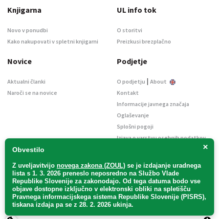
Knjigarna
UL info tok
Novo v ponudbi
O storitvi
Kako nakupovati v spletni knjigarni
Preizkusi brezplačno
Novice
Podjetje
|
Aktualni članki
O podjetju
About
Naroči se na novice
Kontakt
Informacije javnega značaja
Oglaševanje
Splošni pogoji
Izjava o varstvu osebnih podatkov
×
E-dražbe
Obvestilo
Z uveljavitvijo
novega zakona (ZOUL)
se je
izdajanje uradnega
lista s 1. 3. 2026 preneslo
neposredno
na Službo Vlade
Republike Slovenije za zakonodajo
. Od tega datuma bodo vse
objave dostopne izključno v elektronski obliki na spletišču
Pravnega informacijskega sistema Republike Slovenije (PISRS),
Uradni list d. o. o. – v likvidaciji / Vse pravice pridržane.
tiskana izdaja pa se z 28. 2. 2026 ukinja.
Pravna obvestila
/
Piškotki
/ Avtorji:
TriTim spletna agencija
v sodelovanju z