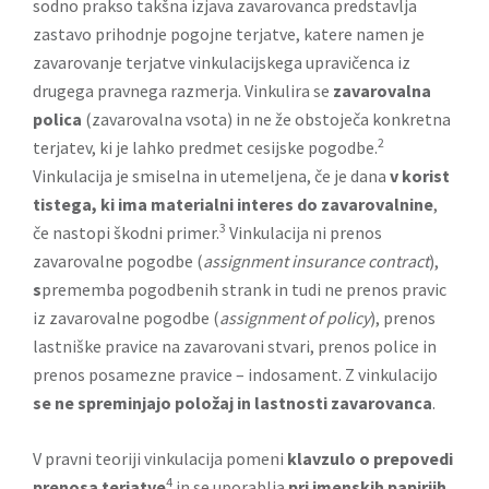
sodno prakso takšna izjava zavarovanca predstavlja
zastavo prihodnje pogojne terjatve, katere namen je
zavarovanje terjatve vinkulacijskega upravičenca iz
drugega pravnega razmerja. Vinkulira se
zavarovalna
polica
(zavarovalna vsota) in ne že obstoječa konkretna
2
terjatev, ki je lahko predmet cesijske pogodbe.
Vinkulacija je smiselna in utemeljena, če je dana
v korist
tistega, ki ima materialni interes do zavarovalnine
,
3
če nastopi škodni primer.
Vinkulacija ni prenos
zavarovalne pogodbe (
assignment insurance contract
),
s
prememba pogodbenih strank in tudi ne prenos pravic
iz zavarovalne pogodbe (
assignment of policy
), prenos
lastniške pravice na zavarovani stvari, prenos police in
prenos posamezne pravice – indosament. Z vinkulacijo
se ne spreminjajo položaj in lastnosti zavarovanca
.
V pravni teoriji vinkulacija pomeni
klavzulo o prepovedi
4
prenosa terjatve
in se uporablja
pri imenskih papirjih
,