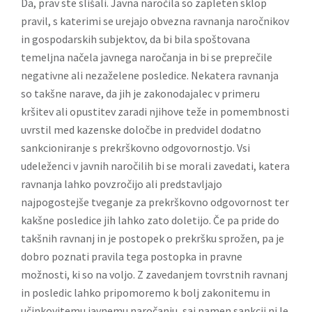
Da, prav ste slišali. Javna naročila so zapleten sklop
pravil, s katerimi se urejajo obvezna ravnanja naročnikov
in gospodarskih subjektov, da bi bila spoštovana
temeljna načela javnega naročanja in bi se preprečile
negativne ali nezaželene posledice. Nekatera ravnanja
so takšne narave, da jih je zakonodajalec v primeru
kršitev ali opustitev zaradi njihove teže in pomembnosti
uvrstil med kazenske določbe in predvidel dodatno
sankcioniranje s prekrškovno odgovornostjo. Vsi
udeleženci v javnih naročilih bi se morali zavedati, katera
ravnanja lahko povzročijo ali predstavljajo
najpogostejše tveganje za prekrškovno odgovornost ter
kakšne posledice jih lahko zato doletijo. Če pa pride do
takšnih ravnanj in je postopek o prekršku sprožen, pa je
dobro poznati pravila tega postopka in pravne
možnosti, ki so na voljo. Z zavedanjem tovrstnih ravnanj
in posledic lahko pripomoremo k bolj zakonitemu in
učinkovitemu javnemu naročanju, saj namen sankcij ni le