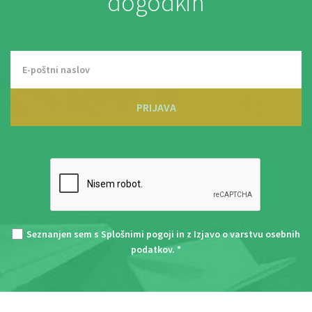
dogodkih
PRIJAVA
Seznanjen sem s
Splošnimi pogoji
in z
Izjavo o varstvu osebnih
podatkov
. *