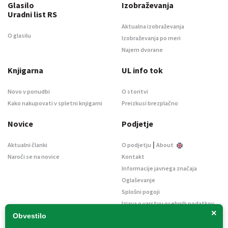
Glasilo
Izobraževanja
Uradni list RS
Aktualna izobraževanja
O glasilu
Izobraževanja po meri
Najem dvorane
Knjigarna
UL info tok
Novo v ponudbi
O storitvi
Kako nakupovati v spletni knjigarni
Preizkusi brezplačno
Novice
Podjetje
|
Aktualni članki
O podjetju
About
Naroči se na novice
Kontakt
Informacije javnega značaja
Oglaševanje
Splošni pogoji
Izjava o varstvu osebnih podatkov
×
E-dražbe
Obvestilo