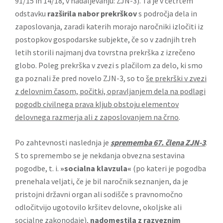
91/15 in 14/18, v nadaljevanju: ZJN-3). Ta je v četrtem
odstavku
razširila nabor prekrškov
s področja dela in
zaposlovanja, zaradi katerih morajo naročniki izločiti iz
postopkov gospodarske subjekte, če so v zadnjih treh
letih storili najmanj dva tovrstna prekrška z izrečeno
globo. Poleg prekrška v zvezi s plačilom za delo, ki smo
ga poznali že pred novelo ZJN-3, so to
še prekrški v zvezi
z delovnim časom, počitki, opravljanjem dela na podlagi
pogodb civilnega prava kljub obstoju elementov
delovnega razmerja ali z zaposlovanjem na črno
.
Po zahtevnosti naslednja je
sprememba 67. člena ZJN-3
.
S to spremembo se je nekdanja obvezna sestavina
pogodbe, t. i.
»socialna klavzula«
(po kateri je pogodba
prenehala veljati, če je bil naročnik seznanjen, da je
pristojni državni organ ali sodišče s pravnomočno
odločitvijo ugotovilo kršitev delovne, okoljske ali
socialne zakonodaje),
nadomestila z razveznim