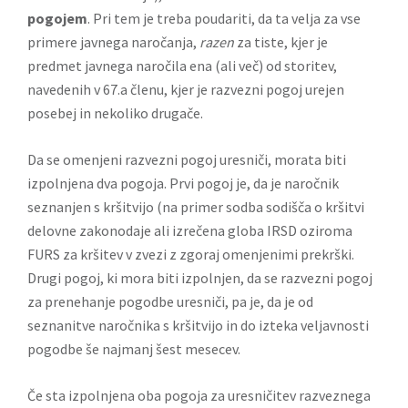
pogojem
. Pri tem je treba poudariti, da ta velja za vse
primere javnega naročanja,
razen
za tiste, kjer je
predmet javnega naročila ena (ali več) od storitev,
navedenih v 67.a členu, kjer je razvezni pogoj urejen
posebej in nekoliko drugače.
Da se omenjeni razvezni pogoj uresniči, morata biti
izpolnjena dva pogoja. Prvi pogoj je, da je naročnik
seznanjen s kršitvijo (na primer sodba sodišča o kršitvi
delovne zakonodaje ali izrečena globa IRSD oziroma
FURS za kršitev v zvezi z zgoraj omenjenimi prekrški.
Drugi pogoj, ki mora biti izpolnjen, da se razvezni pogoj
za prenehanje pogodbe uresniči, pa je, da je od
seznanitve naročnika s kršitvijo in do izteka veljavnosti
pogodbe še najmanj šest mesecev.
Če sta izpolnjena oba pogoja za uresničitev razveznega