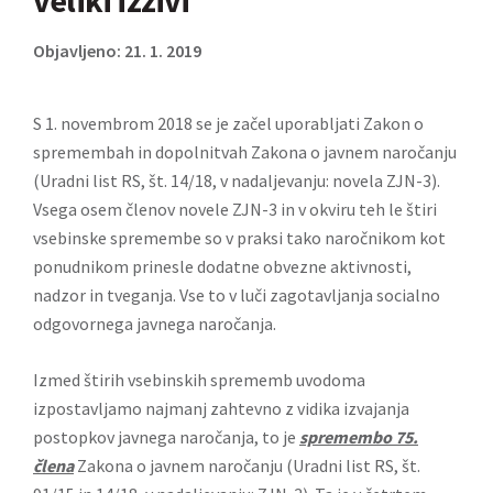
veliki izzivi
Objavljeno: 21. 1. 2019
S 1. novembrom 2018 se je začel uporabljati Zakon o
spremembah in dopolnitvah Zakona o javnem naročanju
(Uradni list RS, št. 14/18, v nadaljevanju: novela ZJN-3).
Vsega osem členov novele ZJN-3 in v okviru teh le štiri
vsebinske spremembe so v praksi tako naročnikom kot
ponudnikom prinesle dodatne obvezne aktivnosti,
nadzor in tveganja. Vse to v luči zagotavljanja socialno
odgovornega javnega naročanja.
Izmed štirih vsebinskih sprememb uvodoma
izpostavljamo najmanj zahtevno z vidika izvajanja
postopkov javnega naročanja, to je
spremembo 75.
člena
Zakona o javnem naročanju (Uradni list RS, št.