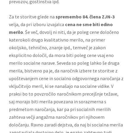
prevozov, gostinstva ipd.
Za te storitve glede na
spremembo 84. člena ZJN-3
velja, da pri izboru izvajalca
cena ne sme biti edino
merilo
. Še več, dovolj ni niti, da je poleg cene določeno
katerokoli drugo kvalitativno merilo, na primer
okoljsko, tehnično, znanje ipd., temveč je zakon
eksplicitno določil, da mora biti poleg cene vsaj eno
merilo socialne narave. Seveda so poleg lahko še druga
merila, bistveno pa je, da naročnik izbere te storitve z
upoštevanjem cene in socialno odgovornega naročanja z
vključitvijo meril, ki se nanašajo na socialne vidike. V
praksi bo to povzročilo naročnikom precejšnje težave,
saj morajo biti merila povezana in sorazmerna s
predmetom naročanja, kar pa pri socialnih merilih
zahteva večji angažma naročnikov pri njihovem
določanju. Ravno zaradi dejstva, da naj bi socialna merila
zagotavljala dostojno delo, je enako zahtevno tudi