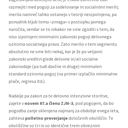
razmejiti med pogoji za sodelovanje in socialnimi merili;
merila namreč lahko ostanejo v teoriji neizpolnjena, pa
ponudnik kljub temu »zmaga« v postopku javnega
naročila, vendar se to nikakor ne sme zgoditi s tem, da
niso izpolnjeni minimalni zakonski pogoji delovnega
oziroma socialnega prava. Zato merilo v tem segmentu
absolutno ne sme biti nekaj, kar je že po veljavni
zakonski ureditvi glede delovne in/ali socialne
zakonodaje (pa tudi davčne in druge) minimalen
standard oziroma pogoj (na primer izplačilo minimalne
plače, regresa itd.).
Nadalje pa zakon za te delovno intenzivne storitve,
zajete v
novem 67.a členu ZJN-3
, pod pogojem, da bo
pogodba zanje sklenjena najmanj za obdobje enega leta,
zahteva
polletno preverjanje
določenih okoliščin. Te
okoliščine so tri in so identične trem obveznim