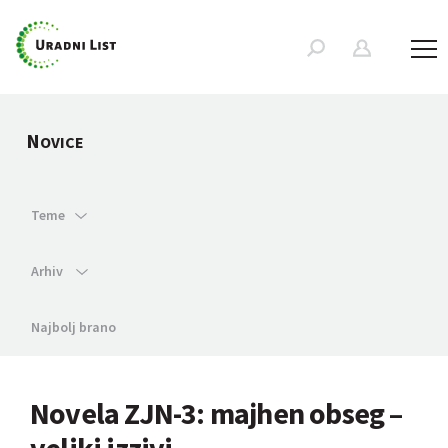
N
OVICE
Teme
Arhiv
Najbolj brano
Novela ZJN-3: majhen obseg –