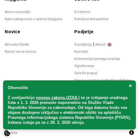
Novo v ponudbi
O storitvi
Kako nakupovati v spletni knjigarni
Preizkusi brezplačno
Novice
Podjetje
|
Aktualni članki
O podjetju
About
Naroči se na novice
Kontakt
Informacije javnega značaja
Oglaševanje
Splošni pogoji
Izjava o varstvu osebnih podatkov
×
E-dražbe
Obvestilo
Z uveljavitvijo
novega zakona (ZOUL)
se je
izdajanje uradnega
lista s 1. 3. 2026 preneslo
neposredno
na Službo Vlade
Republike Slovenije za zakonodajo
. Od tega datuma bodo vse
objave dostopne izključno v elektronski obliki na spletišču
Pravnega informacijskega sistema Republike Slovenije (PISRS),
Uradni list d. o. o. – v likvidaciji / Vse pravice pridržane.
tiskana izdaja pa se z 28. 2. 2026 ukinja.
Pravna obvestila
/
Piškotki
/ Avtorji:
TriTim spletna agencija
v sodelovanju z
2Mobile