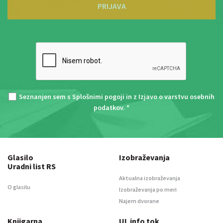
PRIJAVA
Seznanjen sem s
Splošnimi pogoji
in z
Izjavo o varstvu osebnih
podatkov
. *
Glasilo
Izobraževanja
Uradni list RS
Aktualna izobraževanja
O glasilu
Izobraževanja po meri
Najem dvorane
Knjigarna
UL info tok