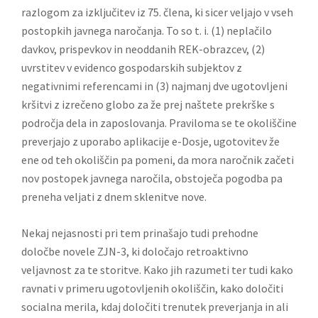
razlogom za izključitev iz 75. člena, ki sicer veljajo v vseh
postopkih javnega naročanja. To so t. i. (1) neplačilo
davkov, prispevkov in neoddanih REK-obrazcev, (2)
uvrstitev v evidenco gospodarskih subjektov z
negativnimi referencami in (3) najmanj dve ugotovljeni
kršitvi z izrečeno globo za že prej naštete prekrške s
področja dela in zaposlovanja. Praviloma se te okoliščine
preverjajo z uporabo aplikacije e-Dosje, ugotovitev že
ene od teh okoliščin pa pomeni, da mora naročnik začeti
nov postopek javnega naročila, obstoječa pogodba pa
preneha veljati z dnem sklenitve nove.
Nekaj nejasnosti pri tem prinašajo tudi prehodne
določbe novele ZJN-3, ki določajo retroaktivno
veljavnost za te storitve. Kako jih razumeti ter tudi kako
ravnati v primeru ugotovljenih okoliščin, kako določiti
socialna merila, kdaj določiti trenutek preverjanja in ali