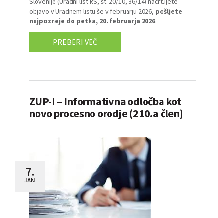
Slovenije (Uradni list RS, št.
20/10
,
36/14
) načrtujete
objavo v Uradnem listu še v februarju 2026,
pošljete
najpozneje do petka, 20. februarja 2026
.
PREBERI VEČ
ZUP-I – Informativna odločba kot
novo procesno orodje (210.a člen)
7.
JAN.