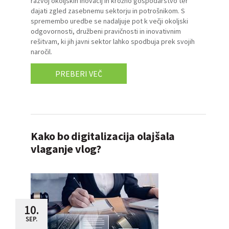
razvoj okoljskih inovacij in krožno gospodarstvo ter
dajati zgled zasebnemu sektorju in potrošnikom. S
spremembo uredbe se nadaljuje pot k večji okoljski
odgovornosti, družbeni pravičnosti in inovativnim
rešitvam, ki jih javni sektor lahko spodbuja prek svojih
naročil.
PREBERI VEČ
Kako bo digitalizacija olajšala
vlaganje vlog?
10.
SEP.