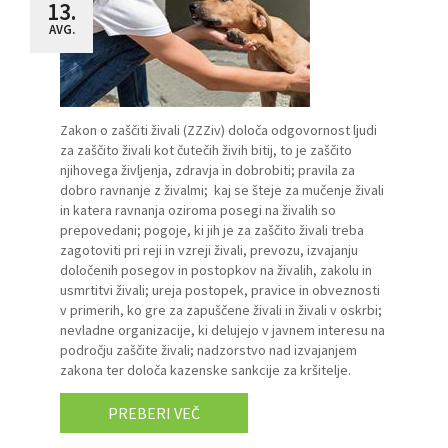
13.
AVG.
Zakon o zaščiti živali (ZZZiv) določa odgovornost ljudi
za zaščito živali kot čutečih živih bitij, to je zaščito
njihovega življenja, zdravja in dobrobiti; pravila za
dobro ravnanje z živalmi; kaj se šteje za mučenje živali
in katera ravnanja oziroma posegi na živalih so
prepovedani; pogoje, ki jih je za zaščito živali treba
zagotoviti pri reji in vzreji živali, prevozu, izvajanju
določenih posegov in postopkov na živalih, zakolu in
usmrtitvi živali; ureja postopek, pravice in obveznosti
v primerih, ko gre za zapuščene živali in živali v oskrbi;
nevladne organizacije, ki delujejo v javnem interesu na
področju zaščite živali; nadzorstvo nad izvajanjem
zakona ter določa kazenske sankcije za kršitelje.
PREBERI VEČ