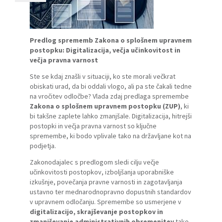
Predlog sprememb Zakona o splošnem upravnem
postopku: Digitalizacija, večja učinkovitost in
večja pravna varnost
Ste se kdaj znašli v situaciji, ko ste morali večkrat
obiskati urad, da bi oddali vlogo, ali pa ste čakali tedne
na vročitev odločbe? Vlada zdaj predlaga spremembe
Zakona o splošnem upravnem postopku (ZUP)
, ki
bi takšne zaplete lahko zmanjšale. Digitalizacija, hitrejši
postopki in večja pravna varnost so ključne
spremembe, ki bodo vplivale tako na državljane kot na
podjetja.
Zakonodajalec s predlogom sledi cilju večje
učinkovitosti postopkov, izboljšanja uporabniške
izkušnje, povečanja pravne varnosti in zagotavljanja
ustavno ter mednarodnopravno dopustnih standardov
v upravnem odločanju. Spremembe so usmerjene v
digitalizacijo, skrajševanje postopkov in
zmanjševanje administrativnih obremenitev
tako