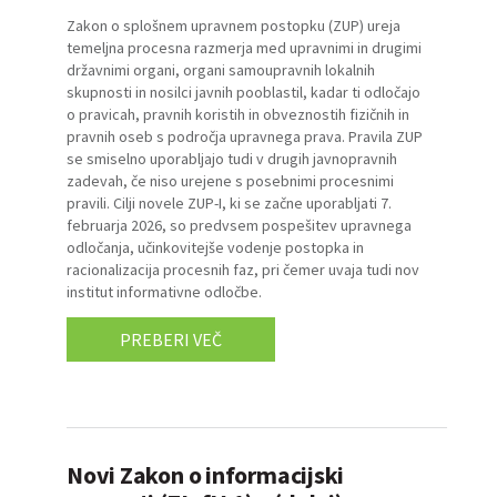
Zakon o splošnem upravnem postopku (ZUP) ureja
temeljna procesna razmerja med upravnimi in drugimi
državnimi organi, organi samoupravnih lokalnih
skupnosti in nosilci javnih pooblastil, kadar ti odločajo
o pravicah, pravnih koristih in obveznostih fizičnih in
pravnih oseb s področja upravnega prava. Pravila ZUP
se smiselno uporabljajo tudi v drugih javnopravnih
zadevah, če niso urejene s posebnimi procesnimi
pravili. Cilji novele ZUP-I, ki se začne uporabljati 7.
februarja 2026, so predvsem pospešitev upravnega
odločanja, učinkovitejše vodenje postopka in
racionalizacija procesnih faz, pri čemer uvaja tudi nov
institut informativne odločbe.
PREBERI VEČ
Novi Zakon o informacijski