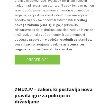
pravice in obveznosti izvajalcev ter financiranje in
nadzor nad izvajanjem storitev. Njegov temeljni namen
je omogočiti posameznikom z invalidnostjo neodvisno
življenje, večjo vključenost v družbo ter enakopravno
sodelovanje v vsakodnevnih aktivnostih.
Predlog
novega zakona (ZOA-1)
, ki ga je pripravilo
Ministrstvo za delo, družino, socialne zadeve in enake
možnosti, prinaša več pomembnih sprememb, ki
posegajo predvsem
v položaj osebnih asistentov,
organizacijo izvajanja osebne asistence ter
pogoje za upravičenost do storitve
.
PREBERI VEČ
ZNUZJV – zakon, ki postavlja nova
pravila igre za policijo in
državljane