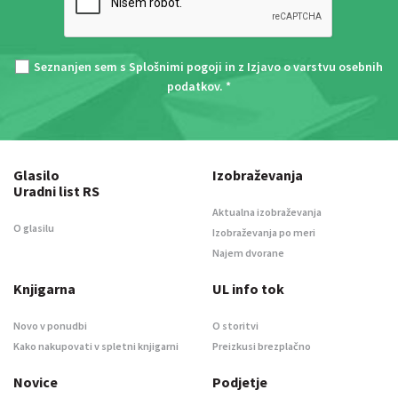
Seznanjen sem s
Splošnimi pogoji
in z
Izjavo o varstvu osebnih
podatkov
. *
Glasilo
Izobraževanja
Uradni list RS
Aktualna izobraževanja
O glasilu
Izobraževanja po meri
Najem dvorane
Knjigarna
UL info tok
Novo v ponudbi
O storitvi
Kako nakupovati v spletni knjigarni
Preizkusi brezplačno
Novice
Podjetje