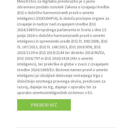
Ministrstvo za digitalno preobrazbo je v javno
obravnavo poslalo osnutek Zakona o izvajanju Uredbe
(EU) o določitvi harmoniziranih pravil o umetni
inteligenci (ZIUEUDHPUI), ki določa pristojne organe za
izvajanje in nadzor nad izvajanjem Uredbe (EU)
2024/1689 Evropskega parlamenta in Sveta z dne 13.
junija 2024 o določitvi harmoniziranih pravil o umetni
inteligenci in spremembi uredb (ES) št. 300/2008, (EU)
št. 167/2013, (EU) št. 168/2013, (EU) 2018/858, (EU)
2018/1139 in (EU) 2019/2144 ter direktiv 2014/90/EU,
(EU) 2016/797 in (EU) 2020/1828 (Akt o umetni
inteligenci), ter prekrške in globe v zvezi z izvajanjem
Uredbe 2024/1689/EU. Bistveni namen pravil o umetni
inteligenci je izboljšati delovanje notranjega trga z
določitvijo enotnega pravnega okvira, predvsem za
razvoj, dajanje na trg, dajanje v uporabo ter za
uporabo umetnointeligenčnih sistemov v EU.
PREBERI VEČ