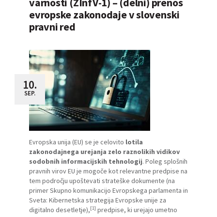
varnosti (ZInfV-1) – (delni) prenos
evropske zakonodaje v slovenski
pravni red
10.
SEP.
Evropska unija (EU) se je celovito
lotila
zakonodajnega urejanja zelo raznolikih vidikov
sodobnih informacijskih tehnologij
. Poleg splošnih
pravnih virov EU je mogoče kot relevantne predpise na
tem področju upoštevati strateške dokumente (na
primer Skupno komunikacijo Evropskega parlamenta in
Sveta: Kibernetska strategija Evropske unije za
[1]
digitalno desetletje),
predpise, ki urejajo umetno