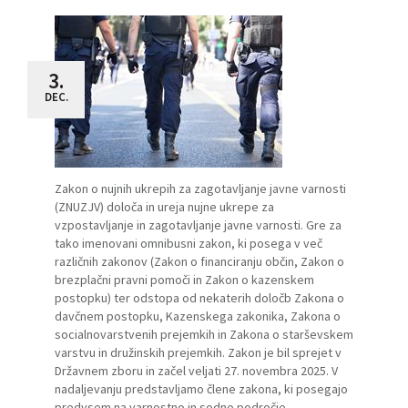
3.
DEC.
Zakon o nujnih ukrepih za zagotavljanje javne varnosti
(ZNUZJV) določa in ureja nujne ukrepe za
vzpostavljanje in zagotavljanje javne varnosti. Gre za
tako imenovani omnibusni zakon, ki posega v več
različnih zakonov (Zakon o financiranju občin, Zakon o
brezplačni pravni pomoči in Zakon o kazenskem
postopku) ter odstopa od nekaterih določb Zakona o
davčnem postopku, Kazenskega zakonika, Zakona o
socialnovarstvenih prejemkih in Zakona o starševskem
varstvu in družinskih prejemkih. Zakon je bil sprejet v
Državnem zboru in začel veljati 27. novembra 2025. V
nadaljevanju predstavljamo člene zakona, ki posegajo
predvsem na varnostno in sodno področje.