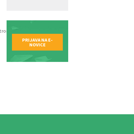
ktronsko_javno_narocanje/
.
PRIJAVA NA E-
NOVICE