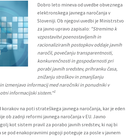
Dobro leto mineva od uvedbe obveznega
elektronskega javnega naročanja v
Sloveniji. Ob njegovi uvedbi je Ministrstvo
za javno upravo zapisalo:
"Stremimo k
vzpostavitvi poenostavljenih in
racionaliziranih postopkov oddaje javnih
naročil, povečanju transparentnosti,
konkurenčnosti in gospodarnosti pri
porabi javnih sredstev, prihranku časa,
znižanju stroškov in zmanjšanju
 in izmenjavo informacij med naročniki in ponudniki v
1
tni informacijski sistem."
d korakov na poti strateškega javnega naročanja, kar je eden
je ob zadnji reformi javnega naročanja v EU. Javno
olj kot sistem pravil za porabo javnih sredstev, ki naj bi
 se pod enakopravnimi pogoji poteguje za posle v javnem