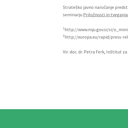
Strateško javno naročanje predst
seminarju
Priložnosti in tveganj
1
http://www.mju.gov.si/si/o_min
2
http://europa.eu/rapid/press-r
Vir: doc. dr. Petra Ferk, Inštitut