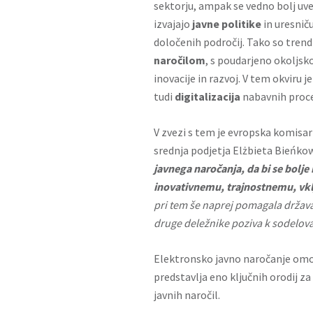
sektorju, ampak se vedno bolj uve
izvajajo
javne politike
in uresniču
določenih področij. Tako so tren
naročilom
, s poudarjeno okoljsk
inovacije in razvoj. V tem okviru 
tudi
digitalizacija
nabavnih proces
V zvezi s tem je evropska komisark
srednja podjetja Elżbieta Bieńkow
javnega naročanja, da bi se bolje
inovativnemu, trajnostnemu, vk
pri tem še naprej pomagala država
druge deležnike poziva k sodelova
Elektronsko javno naročanje om
predstavlja eno ključnih orodij za
javnih naročil.