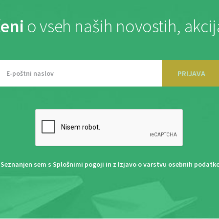
eni
o vseh naših novostih, akci
PRIJAVA
Seznanjen sem s
Splošnimi pogoji
in z
Izjavo o varstvu osebnih podatk