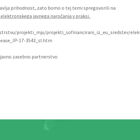
avlja prihodnost, zato bomo o tej temi spregovorili na
a elektronskega javnega naročanja v praksi.
istrstvu/projekti_mju/projekti_sofinancirani_iz_eu_sredstev/ele
elease_IP-17-3543_sl.htm
 za javno zasebno partnerstvo