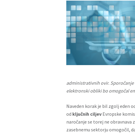
administrativnih ovir. Sporočanje
elektronski obliki bo omogočal eno
Naveden korak je bil zgolj eden o
od
ključnih ciljev
Evropske komisi
naročanje se torej ne obravnava zg
zasebnemu sektorju omogočil, da