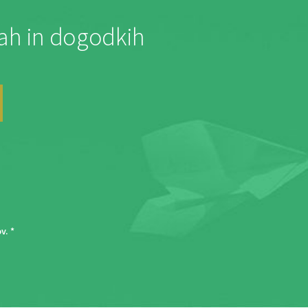
jah in dogodkih
ov
. *