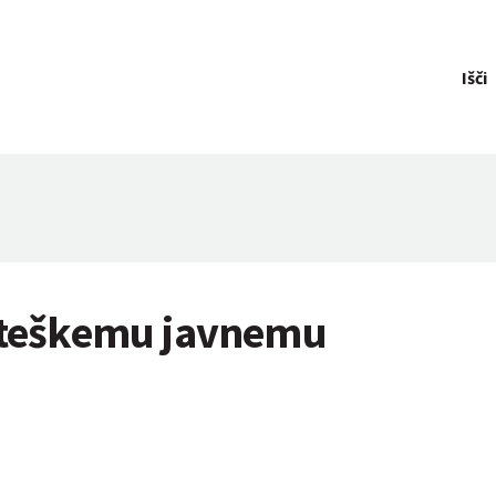
Išči
rateškemu javnemu