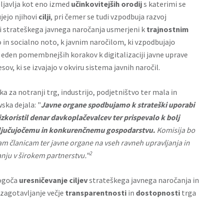
ljavlja kot eno izmed
učinkovitejših orodij
s katerimi se
jejo njihovi
cilji
, pri čemer se tudi vzpodbuja razvoj
di strateškega javnega naročanja usmerjeni k
trajnostnim
o in socialno noto, k javnim naročilom, ki vzpodbujajo
je eden pomembnejših korakov k digitalizaciji javne uprave
ov, ki se izvajajo v okviru sistema javnih naročil.
a za notranji trg, industrijo, podjetništvo ter mala in
ska dejala: "
J
avne organe spodbujamo k strateški uporabi
 izkoristil denar davkoplačevalcev ter prispevalo k bolj
ljučujočemu in konkurenčnemu gospodarstvu.
Komisija bo
m članicam ter javne organe na vseh ravneh upravljanja in
2
nju v širokem partnerstvu."
ogoča
uresničevanje ciljev
strateškega javnega naročanja in
 zagotavljanje večje
transparentnosti
in
dostopnosti
trga