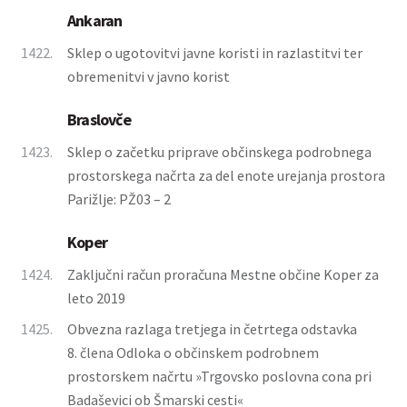
Ankaran
1422.
Sklep o ugotovitvi javne koristi in razlastitvi ter
obremenitvi v javno korist
Braslovče
1423.
Sklep o začetku priprave občinskega podrobnega
prostorskega načrta za del enote urejanja prostora
Parižlje: PŽ03 – 2
Koper
1424.
Zaključni račun proračuna Mestne občine Koper za
leto 2019
1425.
Obvezna razlaga tretjega in četrtega odstavka
8. člena Odloka o občinskem podrobnem
prostorskem načrtu »Trgovsko poslovna cona pri
Badaševici ob Šmarski cesti«