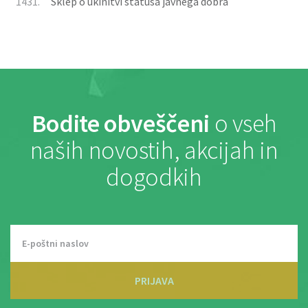
1431.
Sklep o ukinitvi statusa javnega dobra
Bodite obveščeni
o vseh
naših novostih, akcijah in
dogodkih
PRIJAVA