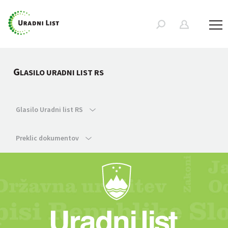
G
LASILO URADNI LIST RS
Glasilo Uradni list RS
Preklic dokumentov