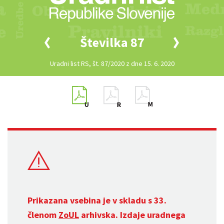
Številka 87
Uradni list RS, št. 87/2020 z dne 15. 6. 2020
Prikazana vsebina je v skladu s 33.
členom
ZoUL
arhivska. Izdaje uradnega