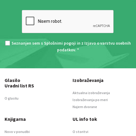
Seznanjen sem s
Splošnimi pogoji
in z
Izjavo o varstvu osebnih
podatkov
. *
Glasilo
Izobraževanja
Uradni list RS
Aktualna izobraževanja
O glasilu
Izobraževanja po meri
Najem dvorane
Knjigarna
UL info tok
Novo v ponudbi
O storitvi