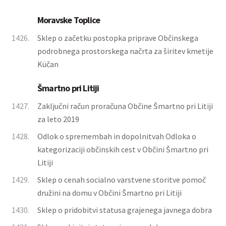
Moravske Toplice
1426.
Sklep o začetku postopka priprave Občinskega
podrobnega prostorskega načrta za širitev kmetije
Küčan
Šmartno pri Litiji
1427.
Zaključni račun proračuna Občine Šmartno pri Litiji
za leto 2019
1428.
Odlok o spremembah in dopolnitvah Odloka o
kategorizaciji občinskih cest v Občini Šmartno pri
Litiji
1429.
Sklep o cenah socialno varstvene storitve pomoč
družini na domu v Občini Šmartno pri Litiji
1430.
Sklep o pridobitvi statusa grajenega javnega dobra