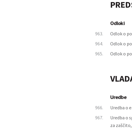
PRED
Odloki
963.
Odlok o po
964.
Odlok o po
965.
Odlok o po
VLAD
Uredbe
966.
Uredba o em
967.
Uredba o s
za zaščito