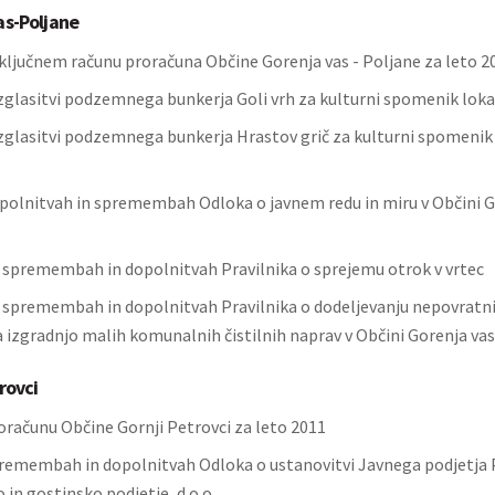
as-Poljane
ključnem računu proračuna Občine Gorenja vas - Poljane za leto 2
zglasitvi podzemnega bunkerja Goli vrh za kulturni spomenik lo
zglasitvi podzemnega bunkerja Hrastov grič za kulturni spomenik
polnitvah in spremembah Odloka o javnem redu in miru v Občini Go
o spremembah in dopolnitvah Pravilnika o sprejemu otrok v vrtec
o spremembah in dopolnitvah Pravilnika o dodeljevanju nepovratni
a izgradnjo malih komunalnih čistilnih naprav v Občini Gorenja vas
rovci
oračunu Občine Gornji Petrovci za leto 2011
remembah in dopolnitvah Odloka o ustanovitvi Javnega podjetja 
in gostinsko podjetje, d.o.o.