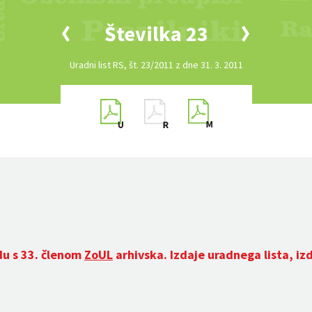
Številka 23
Uradni list RS, št. 23/2011 z dne 31. 3. 2011
du s 33. členom
ZoUL
arhivska. Izdaje uradnega lista, iz