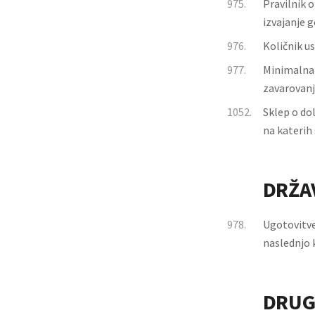
975.
Pravilnik 
izvajanje 
976.
Količnik us
977.
Minimalna 
zavarovanj
1052.
Sklep o do
na katerih
DRŽA
978.
Ugotovitve
naslednjo 
DRUG