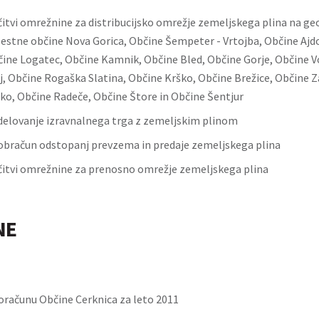
čitvi omrežnine za distribucijsko omrežje zemeljskega plina na g
stne občine Nova Gorica, Občine Šempeter - Vrtojba, Občine Ajd
čine Logatec, Občine Kamnik, Občine Bled, Občine Gorje, Občine V
j, Občine Rogaška Slatina, Občine Krško, Občine Brežice, Občine Z
ko, Občine Radeče, Občine Štore in Občine Šentjur
 delovanje izravnalnega trga z zemeljskim plinom
 obračun odstopanj prevzema in predaje zemeljskega plina
čitvi omrežnine za prenosno omrežje zemeljskega plina
NE
oračunu Občine Cerknica za leto 2011