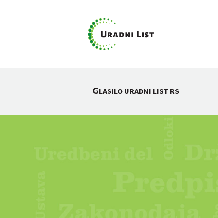
G
LASILO URADNI LIST RS