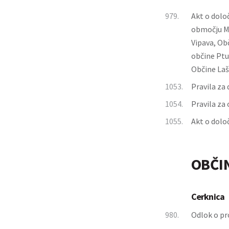
979.
Akt o dolo
območju Me
Vipava, Ob
občine Ptu
Občine Laš
1053.
Pravila za
1054.
Pravila za
1055.
Akt o dolo
OBČI
Cerknica
980.
Odlok o pr