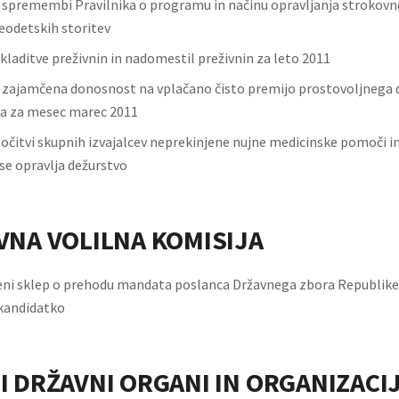
o spremembi Pravilnika o programu in načinu opravljanja strokovn
geodetskih storitev
kladitve preživnin in nadomestil preživnin za leto 2011
zajamčena donosnost na vplačano čisto premijo prostovoljnega
a za mesec marec 2011
ločitvi skupnih izvajalcev neprekinjene nujne medicinske pomoči i
 se opravlja dežurstvo
VNA VOLILNA KOMISIJA
ni sklep o prehodu mandata poslanca Državnega zbora Republike 
kandidatko
I DRŽAVNI ORGANI IN ORGANIZACI