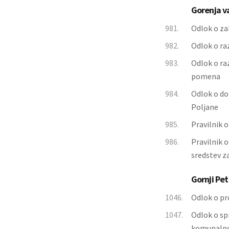
Gorenja v
981.
Odlok o za
982.
Odlok o ra
983.
Odlok o ra
pomena
984.
Odlok o do
Poljane
985.
Pravilnik 
986.
Pravilnik 
sredstev z
Gornji Pet
1046.
Odlok o pr
1047.
Odlok o sp
komunalno 