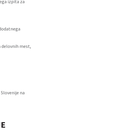
ega izpita za
 dodatnega
n delovnih mest,
Slovenije na
JE