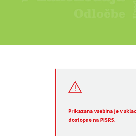
Prikazana vsebina je v skla
dostopne na
PISRS
.