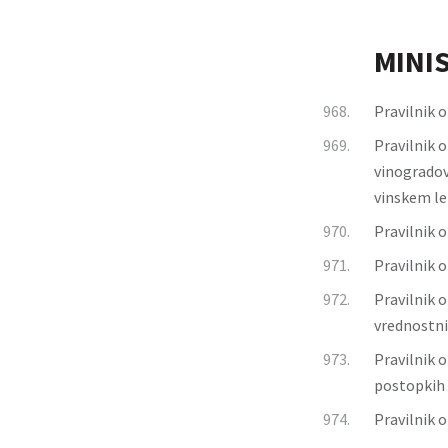
MINI
968.
Pravilnik o
969.
Pravilnik 
vinogradov
vinskem le
970.
Pravilnik o
971.
Pravilnik 
972.
Pravilnik 
vrednostni
973.
Pravilnik 
postopkih
974.
Pravilnik 