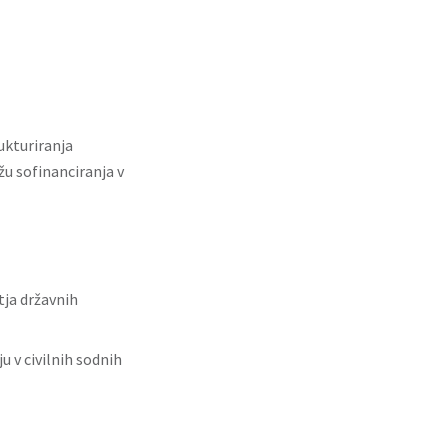
ukturiranja
u sofinanciranja v
ja državnih
 v civilnih sodnih