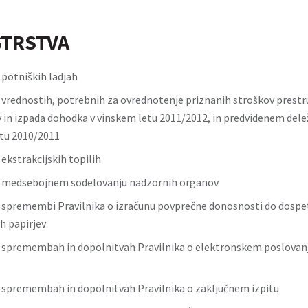
STRSTVA
 potniških ladjah
o vrednostih, potrebnih za ovrednotenje priznanih stroškov prestr
 in izpada dohodka v vinskem letu 2011/2012, in predvidenem delež
tu 2010/2011
 ekstrakcijskih topilih
o medsebojnem sodelovanju nadzornih organov
o spremembi Pravilnika o izračunu povprečne donosnosti do dospet
h papirjev
o spremembah in dopolnitvah Pravilnika o elektronskem poslovanju
o spremembah in dopolnitvah Pravilnika o zaključnem izpitu