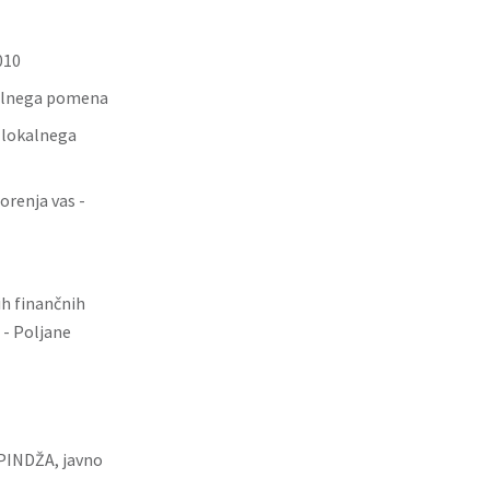
010
kalnega pomena
 lokalnega
renja vas -
h finančnih
 - Poljane
PINDŽA, javno