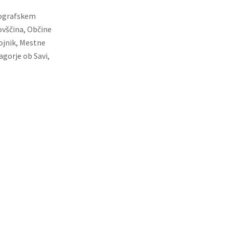
eografskem
ovščina, Občine
ojnik, Mestne
agorje ob Savi,