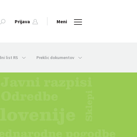
Prijava
Meni
dni list RS
Preklic dokumentov