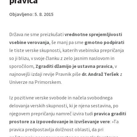
pravica
Objavljeno: 5. 8. 2015
Država ne sme preizkušati
vrednotne sprejemljivosti
vsebine verovanja
, še manj pa sme
gmotno podpirati
le tiste verske skupnosti, katerih vsebinska prepričanja
so ji blizu, v svoje članku z zelo jasnim naslovom in
sporočilom,
Zgraditi džamijo je ustavna pravica
, v
najnovejši izdaji
revije Pravnik
piše
dr. Andraž Teršek
z
Univerze na Primorskem.
Iz pozitivne verske svobode in načela svobodnega
delovanja verskih skupnosti, ki je njena sestavina, po
njegovem prepričanju namreč izvira tudi
pravica graditi
prostore za izpovedovanje in izvrševanje vere
: »Ta
pravica predpostavlja dolžnost oblasti, da pri