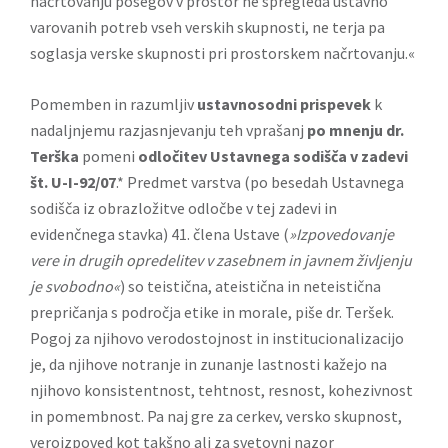
načrtovanju posegov v prostor ne spregleda ustavno
varovanih potreb vseh verskih skupnosti, ne terja pa
soglasja verske skupnosti pri prostorskem načrtovanju.«
Pomemben in razumljiv
ustavnosodni prispevek
k
nadaljnjemu razjasnjevanju teh vprašanj
po mnenju dr.
Terška
pomeni
odločitev Ustavnega sodišča v zadevi
št. U-I-92/07
.* Predmet varstva (po besedah Ustavnega
sodišča iz obrazložitve odločbe v tej zadevi in
evidenčnega stavka) 41. člena Ustave (
»Izpovedovanje
vere in drugih opredelitev v zasebnem in javnem življenju
je svobodno«
) so teistična, ateistična in neteistična
prepričanja s področja etike in morale, piše dr. Teršek.
Pogoj za njihovo verodostojnost in institucionalizacijo
je, da njihove notranje in zunanje lastnosti kažejo na
njihovo konsistentnost, tehtnost, resnost, kohezivnost
in pomembnost. Pa naj gre za cerkev, versko skupnost,
veroizpoved kot takšno ali za svetovni nazor