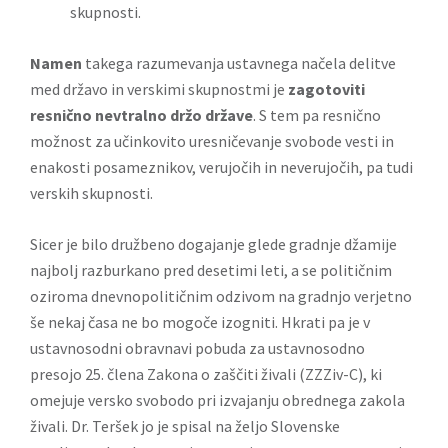
skupnosti.
Namen
takega razumevanja ustavnega načela delitve
med državo in verskimi skupnostmi je
zagotoviti
resnično nevtralno držo države
. S tem pa resnično
možnost za učinkovito uresničevanje svobode vesti in
enakosti posameznikov, verujočih in neverujočih, pa tudi
verskih skupnosti.
Sicer je bilo družbeno dogajanje glede gradnje džamije
najbolj razburkano pred desetimi leti, a se političnim
oziroma dnevnopolitičnim odzivom na gradnjo verjetno
še nekaj časa ne bo mogoče izogniti. Hkrati pa je v
ustavnosodni obravnavi pobuda za ustavnosodno
presojo 25. člena Zakona o zaščiti živali (ZZZiv-C), ki
omejuje versko svobodo pri izvajanju obrednega zakola
živali. Dr. Teršek jo je spisal na željo Slovenske