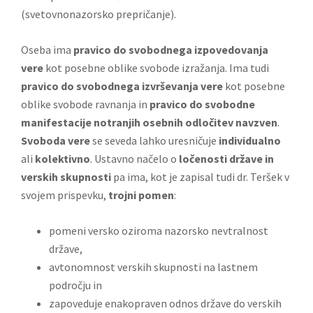
(svetovnonazorsko prepričanje).
Oseba ima
pravico do svobodnega izpovedovanja
vere
kot posebne oblike svobode izražanja. Ima tudi
pravico do svobodnega izvrševanja vere
kot posebne
oblike svobode ravnanja in
pravico do svobodne
manifestacije notranjih osebnih odločitev navzven
.
Svoboda vere
se seveda lahko uresničuje
individualno
ali
kolektivno
. Ustavno načelo o
ločenosti države in
verskih skupnosti
pa ima, kot je zapisal tudi dr. Teršek v
svojem prispevku,
trojni pomen
:
pomeni versko oziroma nazorsko nevtralnost
države,
avtonomnost verskih skupnosti na lastnem
področju in
zapoveduje enakopraven odnos države do verskih