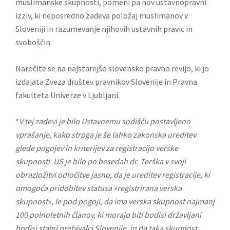
muslimanske skupnosti, pomeni pa nov ustavnopravni
izziv, ki neposredno zadeva položaj muslimanov v
Sloveniji in razumevanje njihovih ustavnih pravic in
svoboščin.
Naročite se
na najstarejšo slovensko pravno revijo, ki jo
izdajata Zveza društev pravnikov Slovenije in Pravna
fakulteta Univerze v Ljubljani.
*
V tej zadevi je bilo Ustavnemu sodišču postavljeno
vprašanje, kako stroga je še lahko zakonska ureditev
glede pogojev in kriterijev za registracijo verske
skupnosti. US je bilo po besedah dr. Terška v svoji
obrazložitvi odločitve jasno, da je ureditev registracije, ki
omogoča pridobitev statusa »registrirana verska
skupnost«, le pod pogoji, da ima verska skupnost najmanj
100 polnoletnih članov, ki morajo biti bodisi državljani
bodisi stalni prebivalci Slovenije, in da taka skupnost