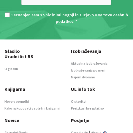
Seznanjen sem s
Splošnimi pogoji
in z
Izjavo o varstvu osebnih
podatkov
. *
Glasilo
Izobraževanja
Uradni list RS
Aktualna izobraževanja
O glasilu
Izobraževanja po meri
Najem dvorane
Knjigarna
UL info tok
Novo v ponudbi
O storitvi
Kako nakupovati v spletni knjigarni
Preizkusi brezplačno
Novice
Podjetje
|
Aktualni članki
O podjetju
About