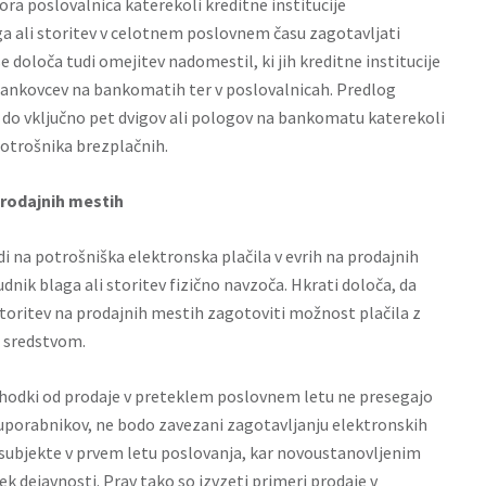
ra poslovalnica katerekoli kreditne institucije
 ali storitev v celotnem poslovnem času zagotavljati
 določa tudi omejitev nadomestil, ki jih kreditne institucije
bankovcev na bankomatih ter v poslovalnicah. Predlog
e do vključno pet dvigov ali pologov na bankomatu katerekoli
potrošnika brezplačnih.
prodajnih mestih
 na potrošniška elektronska plačila v evrih na prodajnih
dnik blaga ali storitev fizično navzoča. Hkrati določa, da
storitev na prodajnih mestih zagotoviti možnost plačila z
m sredstvom.
rihodki od prodaje v preteklem poslovnem letu ne presegajo
 uporabnikov, ne bodo zavezani zagotavljanju elektronskih
a subjekte v prvem letu poslovanja, kar novoustanovljenim
 dejavnosti. Prav tako so izvzeti primeri prodaje v