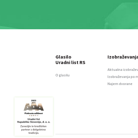
Glasilo
Izobraževanj
Uradni list RS
Aktualna izobraže
O glasilu
Izobraževanja po 
Najem dvorane