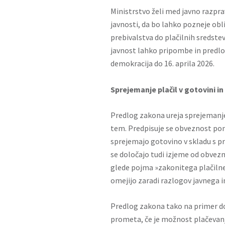
Ministrstvo želi med javno razpra
javnosti, da bo lahko pozneje obl
prebivalstva do plačilnih sredstev
javnost lahko pripombe in predlo
demokracija do 16. aprila 2026.
Sprejemanje plačil v gotovini i
Predlog zakona ureja sprejemanje 
tem. Predpisuje se obveznost pon
sprejemajo gotovino v skladu s pr
se določajo tudi izjeme od obvez
glede pojma »zakonitega plačilne
omejijo zaradi razlogov javnega i
Predlog zakona tako na primer do
prometa, če je možnost plačevanj