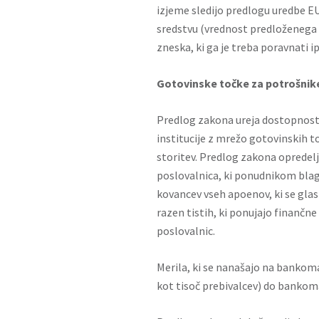
izjeme sledijo predlogu uredbe 
sredstvu (vrednost predloženega
zneska, ki ga je treba poravnati ip
Gotovinske točke za potrošnike
Predlog zakona ureja dostopnost 
institucije z mrežo gotovinskih t
storitev. Predlog zakona opredelj
poslovalnica, ki ponudnikom blag
kovancev vseh apoenov, ki se glasi
razen tistih, ki ponujajo finančne 
poslovalnic.
Merila, ki se nanašajo na bankoma
kot tisoč prebivalcev) do bankom