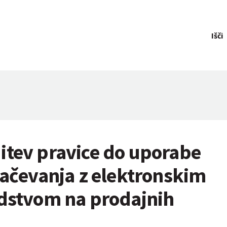
Išči
itev pravice do uporabe
lačevanja z elektronskim
edstvom na prodajnih