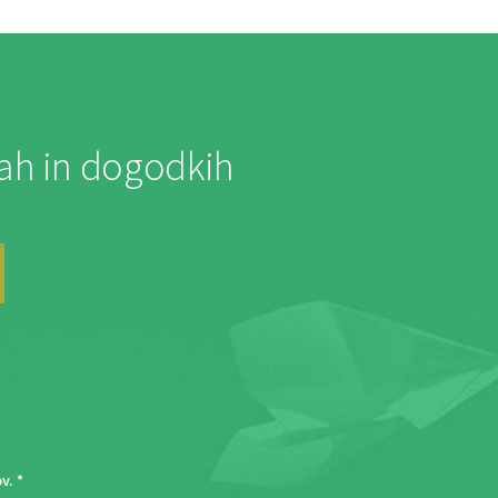
jah in dogodkih
ov
. *