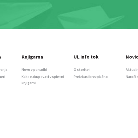
a
Knjigarna
UL info tok
Novi
vanja
Novo v ponudbi
O storitvi
Aktualn
meri
Kako nakupovati v spletni
Preizkusi brezplačno
Naroči 
knjigarni