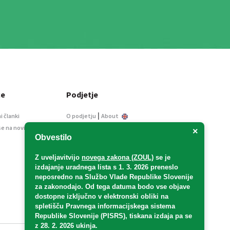
ce
Podjetje
|
i članki
O podjetju
About
se na novice
Kontakt
×
Obvestilo
Informacije javnega
značaja
Z uveljavitvijo
novega zakona (ZOUL)
se je
Oglaševanje
izdajanje uradnega lista s 1. 3. 2026 preneslo
Splošni pogoji
neposredno
na Službo Vlade Republike Slovenije
Izjava o varstvu osebnih
za zakonodajo
. Od tega datuma bodo vse objave
podatkov
dostopne izključno v elektronski obliki na
spletišču Pravnega informacijskega sistema
E-dražbe
Republike Slovenije (PISRS), tiskana izdaja pa se
z 28. 2. 2026 ukinja.