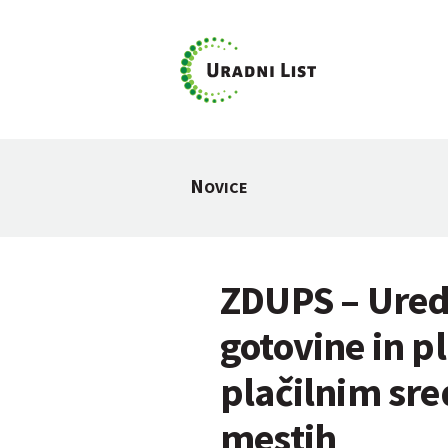
N
OVICE
ZDUPS – Ured
gotovine in p
plačilnim sr
mestih