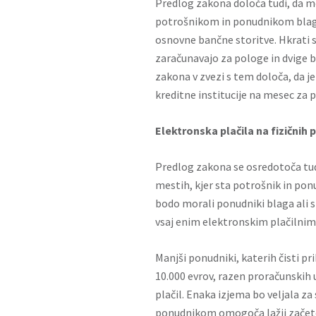
Predlog zakona določa tudi, da mo
potrošnikom in ponudnikom blaga
osnovne bančne storitve. Hkrati se
zaračunavajo za pologe in dvige 
zakona v zvezi s tem določa, da j
kreditne institucije na mesec za 
Elektronska plačila na fizičnih 
Predlog zakona se osredotoča tudi
mestih, kjer sta potrošnik in ponu
bodo morali ponudniki blaga ali 
vsaj enim elektronskim plačilni
Manjši ponudniki, katerih čisti p
10.000 evrov, razen proračunskih
plačil. Enaka izjema bo veljala z
ponudnikom omogoča lažji začetek