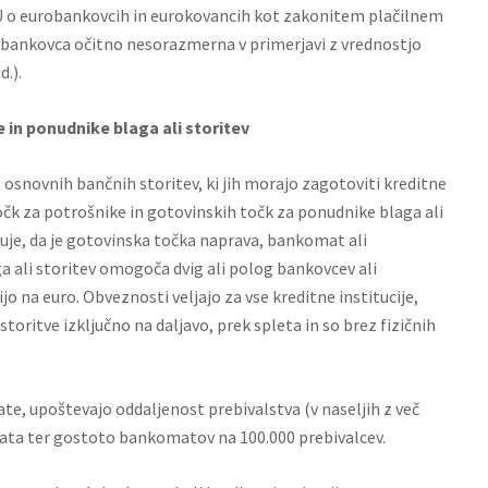
EU o eurobankovcih in eurokovancih kot zakonitem plačilnem
 bankovca očitno nesorazmerna v primerjavi z vrednostjo
d.).
 in ponudnike blaga ali storitev
osnovnih bančnih storitev, ki jih morajo zagotoviti kreditne
očk za potrošnike in gotovinskih točk za ponudnike blaga ali
uje, da je gotovinska točka naprava, bankomat ali
a ali storitev omogoča dvig ali polog bankovcev ali
jo na euro. Obveznosti veljajo za vse kreditne institucije,
storitve izključno na daljavo, prek spleta in so brez fizičnih
te, upoštevajo oddaljenost prebivalstva (v naseljih z več
ata ter gostoto bankomatov na 100.000 prebivalcev.