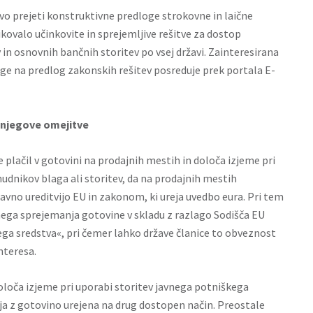
vo prejeti konstruktivne predloge strokovne in laične
ikovalo učinkovite in sprejemljive rešitve za dostop
 in osnovnih bančnih storitev po vsej državi. Zainteresirana
ge na predlog zakonskih rešitev posreduje prek portala E-
n njegove omejitve
plačil v gotovini na prodajnih mestih in določa izjeme pri
udnikov blaga ali storitev, da na prodajnih mestih
avno ureditvijo EU in zakonom, ki ureja uvedbo eura. Pri tem
nega sprejemanja gotovine v skladu z razlago Sodišča EU
ga sredstva«, pri čemer lahko države članice to obveznost
nteresa.
loča izjeme pri uporabi storitev javnega potniškega
a z gotovino urejena na drug dostopen način. Preostale