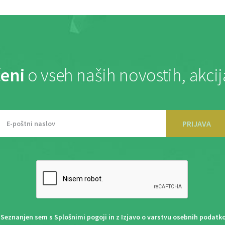
eni
o vseh naših novostih, akci
PRIJAVA
Seznanjen sem s
Splošnimi pogoji
in z
Izjavo o varstvu osebnih podatk