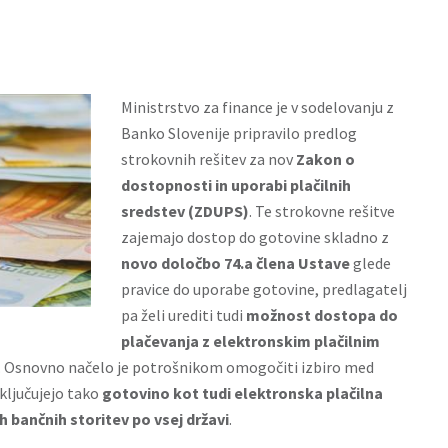
Ministrstvo za finance je v sodelovanju z
Banko Slovenije pripravilo predlog
strokovnih rešitev za nov
Zakon o
dostopnosti in uporabi plačilnih
sredstev (ZDUPS)
. Te strokovne rešitve
zajemajo dostop do gotovine skladno z
novo določbo 74.a člena Ustave
glede
pravice do uporabe gotovine, predlagatelj
pa želi urediti tudi
možnost dostopa do
plačevanja z elektronskim plačilnim
. Osnovno načelo je potrošnikom omogočiti izbiro med
vključujejo tako
gotovino kot tudi elektronska plačilna
 bančnih storitev po vsej državi
.