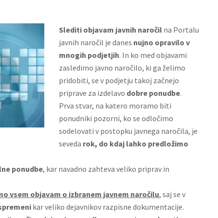
Slediti
objavam javnih naročil
na Portalu
javnih naročil je danes
nujno opravilo v
mnogih podjetjih
. In ko med objavami
zasledimo javno naročilo, ki ga želimo
pridobiti, se v podjetju takoj začnejo
priprave za izdelavo
dobre ponudbe
.
Prva stvar, na katero moramo biti
ponudniki pozorni, ko se odločimo
sodelovati v postopku javnega naročila, je
seveda
rok, do kdaj lahko predložimo
lne ponudbe
, kar navadno zahteva veliko priprav in
mo vsem objavam o izbranem javnem naročilu
, saj se v
spremeni
kar veliko dejavnikov razpisne dokumentacije.