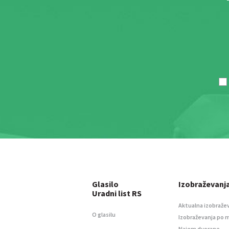
Glasilo
Izobraževanj
Uradni list RS
Aktualna izobraže
O glasilu
Izobraževanja po 
Najem dvorane