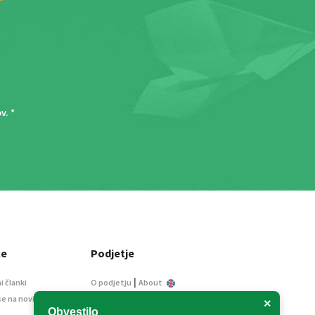
ov
. *
ce
Podjetje
|
i članki
O podjetju
About
se na novice
Kontakt
×
Obvestilo
Informacije javnega