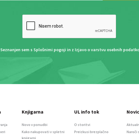
Seznanjen sem s
Splošnimi pogoji
in z
Izjavo o varstvu osebnih podatk
a
Knjigarna
UL info tok
Novi
vanja
Novo v ponudbi
O storitvi
Aktualn
meri
Kako nakupovati v spletni
Preizkusi brezplačno
Naroči 
knjigarni