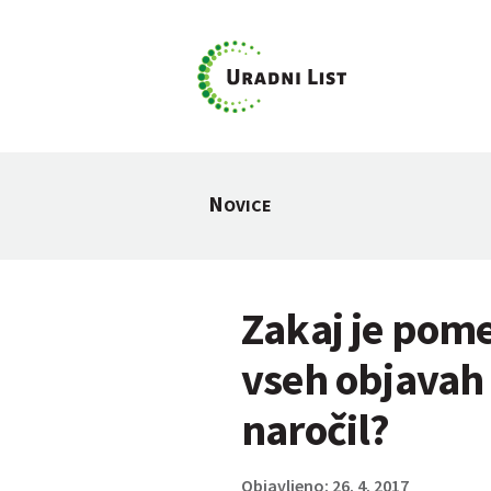
N
OVICE
Zakaj je pom
vseh objavah 
naročil?
Objavljeno: 26. 4. 2017