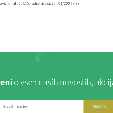
ovič,
ulinfotok@uradni-list.si
, tel. 01/200 18 33
eni
o vseh naših novostih, akci
PRIJAVA