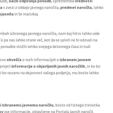
nudb,
način odpiranja ponudb
, sprememba
vrednosti
ja
v zvezi z oddajo javnega naročila,
predmet naročila
, lahko
jasnila
in še marsikaj.
bah izbranega javnega naročila, nam kaj hitro lahko uide
pa nas lahko stane več, kot da se sploh ne bi odzvali na
 ponudbe vložili veliko svojega delovnega časa in tudi
asno
obvešča
o vseh informacijah o
izbranem javnem
prejeli
informacije o objavljenih javnih naročilih
, in ko bo
ki bo vezano na dejavnost vašega podjetja, mu boste lahko
ti izbranemu javnemu naročilu
, boste od tistega trenutka
ov
vse informacije, objavljene na Portalu javnih naročil.