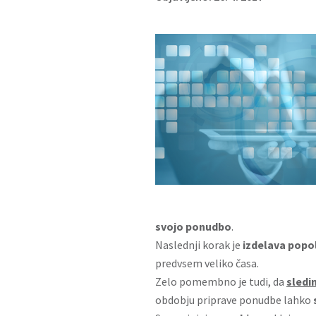
svojo ponudbo
.
Naslednji korak je
izdelava popo
predvsem veliko časa.
Zelo pomembno je tudi, da
sledi
obdobju priprave ponudbe lahko