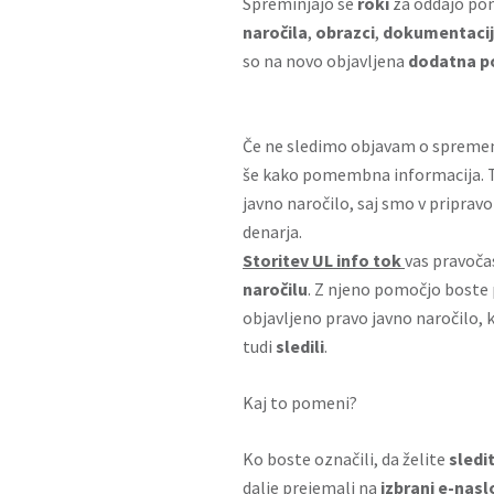
Spreminjajo se
roki
za oddajo po
naročila
,
obrazci
,
dokumentaci
so na novo objavljena
dodatna po
Če ne sledimo objavam o spremem
še kako pomembna informacija. To 
javno naročilo, saj smo v pripravo
denarja.
Storitev UL info tok
vas pravoč
naročilu
. Z njeno pomočjo boste 
objavljeno pravo javno naročilo, 
tudi
sledili
.
Kaj to pomeni?
Ko boste označili, da želite
sledi
dalje prejemali na
izbrani e-nasl