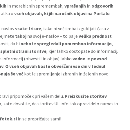
kih
in morebitnih spremembah,
vprašanjih
in
odgovorih
ratka o
vseh objavah, ki jih naročnik objavi na Portalu
e-naslov
vsake tri ure
, tako ni več treba izgubljati časa z
prejmete
takoj
na svoj e-naslov – to pa je
velika prednost
.
osti, da bi
nehote spregledali pomembno informacijo
,
spletni strani storitve
, kjer lahko dostopate do informacij.
h informacij (obvestil in objav) lahko
vedno
in
povsod
av
.
O vseh objavah boste obveščeni vse dni v tednu!
nuja še več
kot le spremljanje izbranih in želenih novo
 pravi pripomoček pri vašem delu.
Preizkusite storitev
to, zato dovolite, da storitev UL info tok opravi delo namesto
fotok.si
in se prepričajte sami!