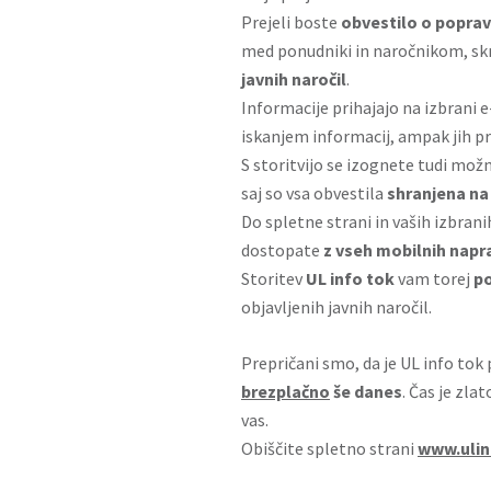
Prejeli boste
obvestilo o poprav
med ponudniki in naročnikom, sk
javnih naročil
.
Informacije prihajajo na izbrani 
iskanjem informacij, ampak jih 
S storitvijo se izognete tudi možn
saj so vsa obvestila
shranjena na 
Do spletne strani in vaših izbrani
dostopate
z vseh mobilnih napr
Storitev
UL info tok
vam torej
po
objavljenih javnih naročil.
Prepričani smo, da je UL info tok
brezplačno
še danes
. Čas je zla
vas.
Obiščite spletno strani
www.ulin