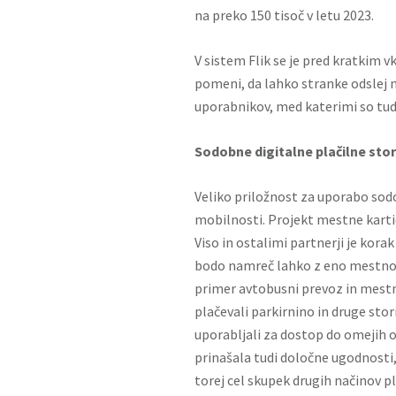
na preko 150 tisoč v letu 2023.
V sistem Flik se je pred kratkim vk
pomeni, da lahko stranke odslej n
uporabnikov, med katerimi so tudi
Sodobne digitalne plačilne stori
Veliko priložnost za uporabo sodo
mobilnosti. Projekt mestne kartic
Viso in ostalimi partnerji je kora
bodo namreč lahko z eno mestno p
primer avtobusni prevoz in mestna
plačevali parkirnino in druge stori
uporabljali za dostop do omejih 
prinašala tudi določne ugodnosti,
torej cel skupek drugih načinov pl