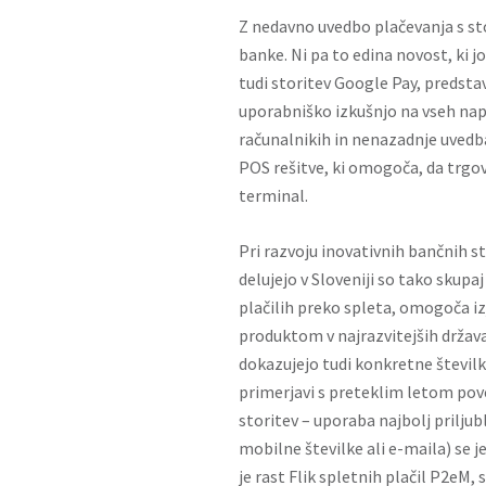
Z nedavno uvedbo plačevanja s sto
banke. Ni pa to edina novost, ki j
tudi storitev Google Pay, predsta
uporabniško izkušnjo na vseh nap
računalnikih in nenazadnje uvedb
POS rešitve, ki omogoča, da trgov
terminal.
Pri razvoju inovativnih bančnih st
delujejo v Sloveniji so tako skupaj 
plačilih preko spleta, omogoča 
produktom v najrazvitejših državah
dokazujejo tudi konkretne številke.
primerjavi s preteklim letom pov
storitev – uporaba najbolj priljub
mobilne številke ali e-maila) se 
je rast Flik spletnih plačil P2eM, 