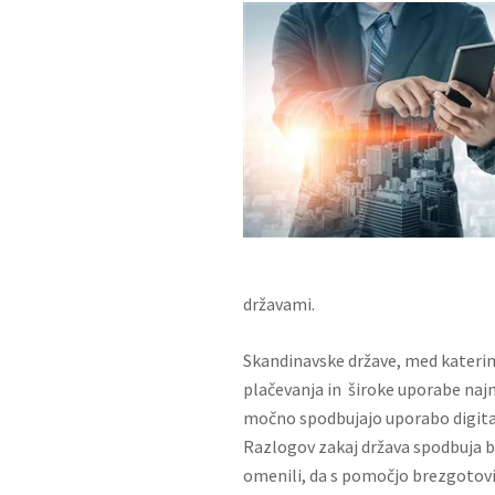
državami.
Skandinavske države, med katerim
plačevanja in široke uporabe naj
močno spodbujajo uporabo digital
Razlogov zakaj država spodbuja br
omenili, da s pomočjo brezgotovi