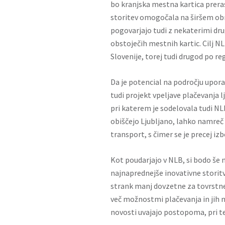
bo kranjska mestna kartica preras
storitev omogočala na širšem obm
pogovarjajo tudi z nekaterimi dru
obstoječih mestnih kartic. Cilj NL
Slovenije, torej tudi drugod po reg
Da je potencial na področju upora
tudi projekt vpeljave plačevanja 
pri katerem je sodelovala tudi NLB
obiščejo Ljubljano, lahko namreč 
transport, s čimer se je precej iz
Kot poudarjajo v NLB, si bodo še 
najnaprednejše inovativne storitv
strank manj dovzetne za tovrstne
več možnostmi plačevanja in jih n
novosti uvajajo postopoma, pri t