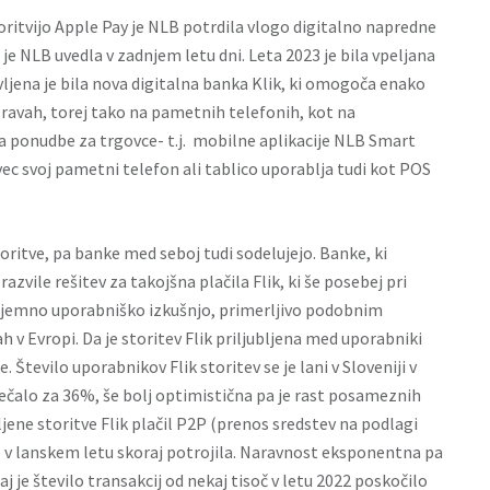
ritvijo Apple Pay je NLB potrdila vlogo digitalno napredne
o je NLB uvedla v zadnjem letu dni. Leta 2023 je bila vpeljana
vljena je bila nova digitalna banka Klik, ki omogoča enako
ravah, torej tako na pametnih telefonih, kot na
a ponudbe za trgovce- t.j. mobilne aplikacije NLB Smart
ec svoj pametni telefon ali tablico uporablja tudi kot POS
oritve, pa banke med seboj tudi sodelujejo. Banke, ki
razvile rešitev za takojšna plačila Flik, ki še posebej pri
izjemno uporabniško izkušnjo, primerljivo podobnim
 v Evropi. Da je storitev Flik priljubljena med uporabniki
 Število uporabnikov Flik storitev se je lani v Sloveniji v
ečalo za 36%, še bolj optimistična pa je rast posameznih
ljene storitve Flik plačil P2P (prenos sredstev na podlagi
je v lanskem letu skoraj potrojila. Naravnost eksponentna pa
saj je število transakcij od nekaj tisoč v letu 2022 poskočilo