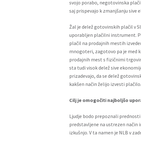
svojo porabo, negotovinska plačila
saj prispevajo k zmanjšanju sive
Žal je delež gotovinskih plačil v 
uporabljen plačilni instrument. Po
plačil na prodajnih mestih izvede
mnogoteri, zagotovo pa je med kl
prodajnih mest s fizičnimi trgo
sta tudi visok delež sive ekonomij
prizadevajo, da se delež gotovins
kakšen način želijo izvesti plačilo
Cilj je omogočiti najboljšo upo
Ljudje bodo prepoznali prednosti 
predstavljene na ustrezen način
izkušnjo. V ta namen je NLB v zadn