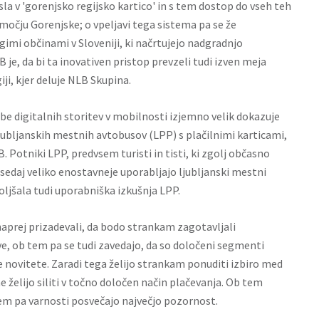
la v 'gorenjsko regijsko kartico' in s tem dostop do vseh teh
očju Gorenjske; o vpeljavi tega sistema pa se že
gimi občinami v Sloveniji, ki načrtujejo nadgradnjo
B je, da bi ta inovativen pristop prevzeli tudi izven meja
iji, kjer deluje NLB Skupina.
be digitalnih storitev v mobilnosti izjemno velik dokazuje
ljubljanskih mestnih avtobusov (LPP) s plačilnimi karticami,
. Potniki LPP, predvsem turisti in tisti, ki zgolj občasno
sedaj veliko enostavneje uporabljajo ljubljanski mestni
boljšala tudi uporabniška izkušnja LPP.
naprej prizadevali, da bodo strankam zagotavljali
e, ob tem pa se tudi zavedajo, da so določeni segmenti
 novitete. Zaradi tega želijo strankam ponuditi izbiro med
e želijo siliti v točno določen način plačevanja. Ob tem
em pa varnosti posvečajo največjo pozornost.