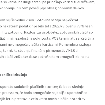
 so varna, na drugi strani pa prinašajo koristi tudi državam,
 ekonomije in s tem povečujejo obseg pobranih davkov.
Sloveniji še vedno visok. Gotovina ostaja največkrat
 nekaterih podatkih je bilo leta 2022 v Sloveniji 73 % vseh
nih z gotovino. Razlogi za visok delež gotovinskih plačil so
jučnimi nezadostna pokritost s POS terminali, saj četrtina
vinami ne omogoča plačila s karticami. Pomembna razloga
e, ter nizka stopnja finančne pismenosti. V NLB si
kih plačil zniža ter da se potrošnikom omogoči izbira, na
.
rabniško izkušnjo
uporabe sodobnih plačilnih storitev, če bodo slednje
 in predvsem, če bodo omogočale najboljšo uporabniško
jih letih prestavila celo vrsto novih plačilnih storitev.