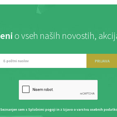
eni
o vseh naših novostih, akci
PRIJAVA
Seznanjen sem s
Splošnimi pogoji
in z
Izjavo o varstvu osebnih podatk