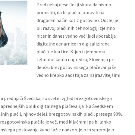
Pred nekaj desetletji skorajda nismo
pomislili, da bi plačilo opravili na
drugačen način kot z gotovino. Odtlej je
bil razvoj plačilnih tehnologij izjemno
hiter in danes vedno več ljudi uporablja
digitalne denarnice in digitalizirane
plačilne kartice. Kljub izjemnemu
tehnološkemu napredku, Slovenija pri
deležu brezgotovinskega plačevanja še
vedno krepko zaostaja za najrazvitejšimi
i prednjači Švedska, so svetel zgled brezgotovinskega
naprednejših oblik digitalnega plačevanja. Na Švedskem
nih plačil, njihov delež brezgotovinskih plačil presega 90%.
ezgotovinska plačila je več, med ključnimi pa bi lahko
nskega poslovanja kupci lažje nadzorujejo in spremljajo