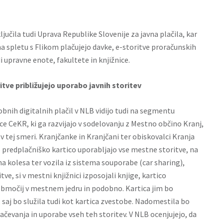
ljučila tudi Uprava Republike Slovenije za javna plačila, kar
a spletu s Flikom plačujejo davke, e-storitve proračunskih
 upravne enote, fakultete in knjižnice.
tve približujejo uporabo javnih storitev
bnih digitalnih plačil v NLB vidijo tudi na segmentu
e CeKR, ki ga razvijajo v sodelovanju z Mestno občino Kranj,
k v tej smeri. Kranjčanke in Kranjčani ter obiskovalci Kranja
redplačniško kartico uporabljajo vse mestne storitve, na
 kolesa ter vozila iz sistema souporabe (car sharing),
tve, si v mestni knjižnici izposojali knjige, kartico
območij v mestnem jedru in podobno. Kartica jim bo
 saj bo služila tudi kot kartica zvestobe. Nadomestila bo
ačevanja in uporabe vseh teh storitev. V NLB ocenjujejo, da