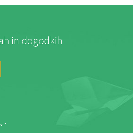
jah in dogodkih
ov
. *