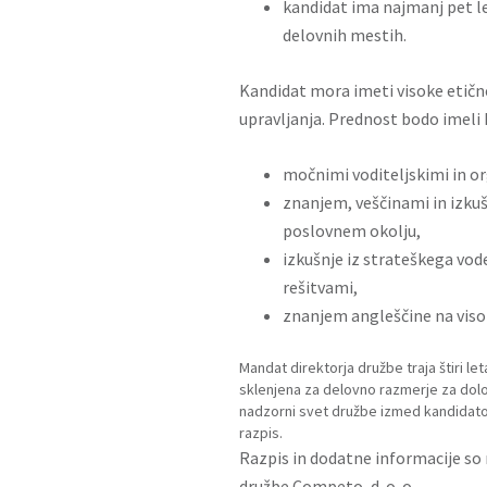
kandidat ima najmanj pet le
delovnih mestih.
Kandidat mora imeti visoke etičn
upravljanja. Prednost bodo imeli 
močnimi voditeljskimi in o
znanjem, veščinami in izkuš
poslovnem okolju,
izkušnje iz strateškega vode
rešitvami,
znanjem angleščine na visok
Mandat direktorja družbe traja štiri 
sklenjena za delovno razmerje za določ
nadzorni svet družbe izmed kandidato
razpis.
Razpis in dodatne informacije so 
družbe Competo, d. o. o.