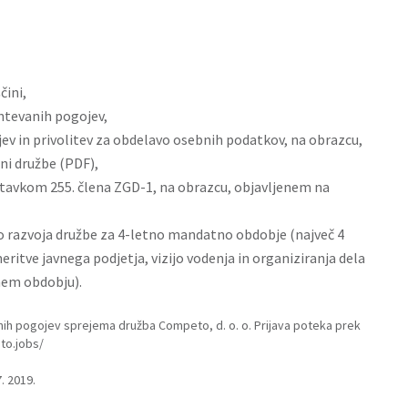
čini,
htevanih pogojev,
jev in privolitev za obdelavo osebnih podatkov, na obrazcu,
ni družbe (
PDF
),
stavkom 255. člena ZGD-1, na obrazcu, objavljenem na
o razvoja družbe za 4-letno mandatno obdobje (največ 4
ritve javnega podjetja, vizijo vodenja in organiziranja dela
nem obdobju).
snih pogojev sprejema družba Competo, d. o. o. Prijava poteka prek
to.jobs/
. 2019.