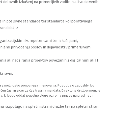
t delovnih izkušenj na primerljivih vodilnih ali vodstvenih
e in poslovne standarde ter standarde korporativnega
kandidati z
rganizacijskimi kompetencami ter izkušnjami,
njami pri vodenju poslov in dejavnosti v primerljivem
nja ali nadziranja projektov povezanih z digitalnimi ali IT
i ravni.
leta z možnostjo ponovnega imenovanja. Pogodba o zaposlitvi bo
en čas, in sicer za čas trajanja mandata. Direktorja družbe imenuje
v, ki bodo oddali popolne vloge oziroma prijave na predmetni
na razpolago na spletni strani družbe ter na spletni strani