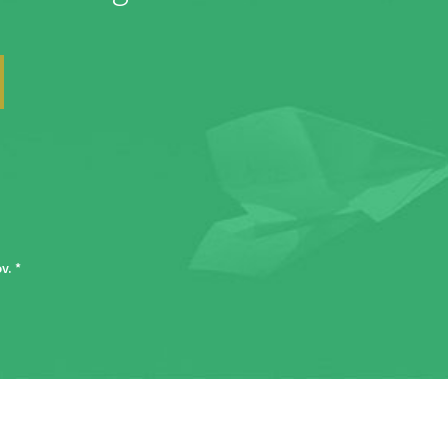
ov
. *