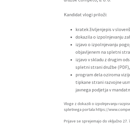
Kandidat vlogi priloži:
kratek življenjepis v slovenš
dokazila o izpolnjevanju za
izjavo o izpolnjevanju pogo
objavljenem na spletni stra
izjavo v skladu z drugim od
spletni strani družbe (
PDF
),
program dela oziroma vizij
tipkane strani razvojne usme
javnega podjetja v mandat
Vloge z dokazili o izpolnjevanju razpi
spletnega portala
https://www.compe
Prijave se sprejemajo do vključno 27. 7