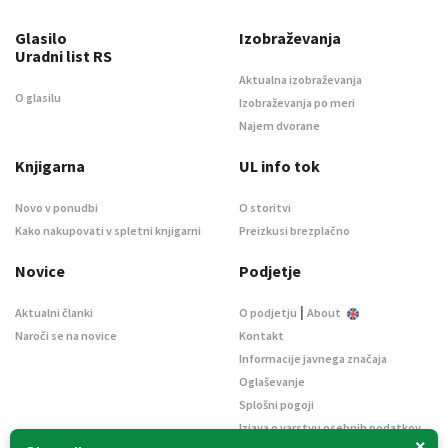
Glasilo
Izobraževanja
Uradni list RS
Aktualna izobraževanja
O glasilu
Izobraževanja po meri
Najem dvorane
Knjigarna
UL info tok
Novo v ponudbi
O storitvi
Kako nakupovati v spletni knjigarni
Preizkusi brezplačno
Novice
Podjetje
|
Aktualni članki
O podjetju
About
Naroči se na novice
Kontakt
Informacije javnega značaja
Oglaševanje
Splošni pogoji
Izjava o varstvu osebnih podatkov
×