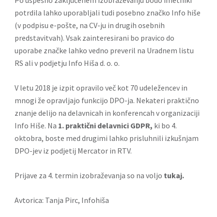
Po uspešno zaključenem izobraževanju bodo imetniki
potrdila lahko uporabljali tudi posebno značko Info hiše
(v podpisu e-pošte, na CV-ju in drugih osebnih
predstavitvah). Vsak zainteresirani bo pravico do
uporabe značke lahko vedno preveril na Uradnem listu
RS ali v podjetju Info Hiša d. o. o.
V letu 2018 je izpit opravilo več kot 70 udeležencev in
mnogi že opravljajo funkcijo DPO-ja. Nekateri praktično
znanje delijo na delavnicah in konferencah v organizaciji
Info Hiše. Na
1. praktični delavnici GDPR
,
ki bo 4.
oktobra, boste med drugimi lahko prisluhnili izkušnjam
DPO-jev iz podjetij Mercator in RTV.
Prijave za 4. termin izobraževanja so na voljo
tukaj
.
Avtorica: Tanja Pirc, Infohiša