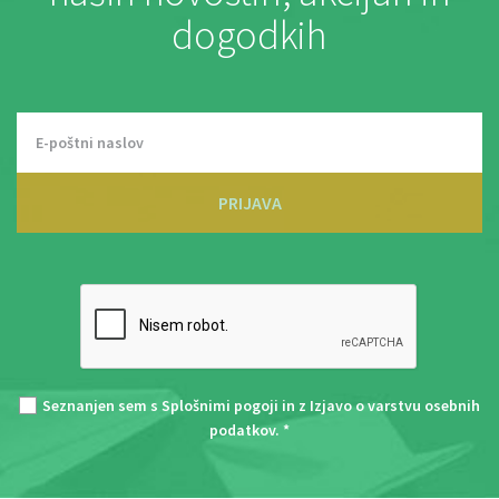
dogodkih
PRIJAVA
Seznanjen sem s
Splošnimi pogoji
in z
Izjavo o varstvu osebnih
podatkov
. *