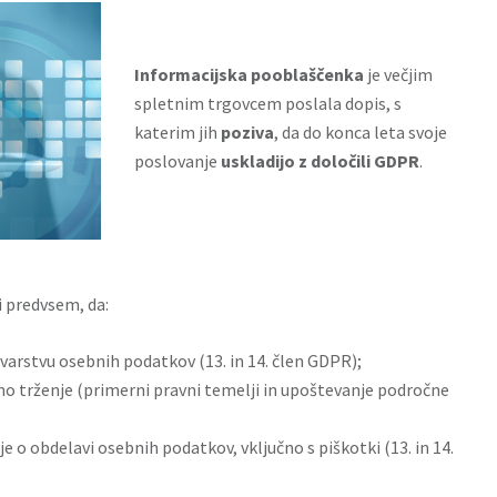
Informacijska pooblaščenka
je večjim
spletnim trgovcem poslala dopis, s
katerim jih
poziva
, da do konca leta svoje
poslovanje
uskladijo z določili GDPR
.
i predvsem, da:
 varstvu osebnih podatkov (13. in 14. člen GDPR);
no trženje (primerni pravni temelji in upoštevanje področne
e o obdelavi osebnih podatkov, vključno s piškotki (13. in 14.