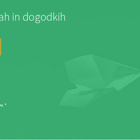
jah in dogodkih
ov
. *