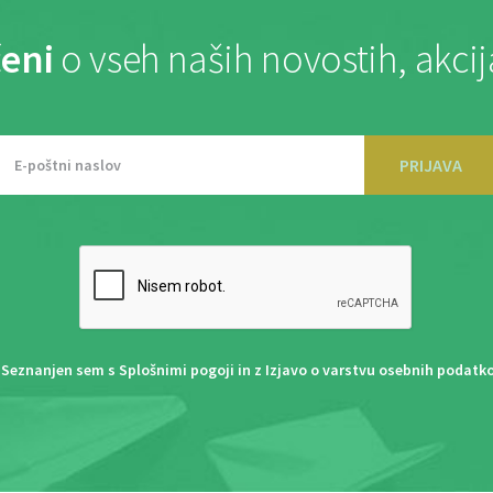
eni
o vseh naših novostih, akci
PRIJAVA
Seznanjen sem s
Splošnimi pogoji
in z
Izjavo o varstvu osebnih podatk