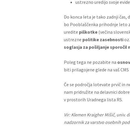
ustrezno uredijo svoje evid
Do konca leta je tako zadnji čas, 
bo Pooblaščenka prihodnje leto z
uredite
piškotke
(večina slovensk
ustrezne
politike zasebnosti
oz.
soglasja za pošiljanje sporočil
Poleg tega ne pozabite na
osnov
biti prilagojene glede na vaš 
Če se področja lotevate prvič in n
nam pridružite na delavnici dobre
v prostorih Uradnega lista RS.
Vir: Klemen Kraigher Mišič, univ. di
nadzornik za varstvo osebnih pod