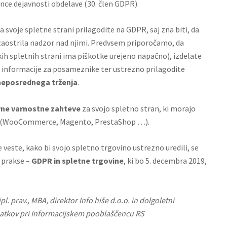
ence dejavnosti obdelave (30. člen GDPR).
da svoje spletne strani prilagodite na GDPR, saj zna biti, da
aostrila nadzor nad njimi. Predvsem priporočamo, da
ih spletnih strani ima piškotke urejeno napačno), izdelate
 informacije za posameznike ter ustrezno prilagodite
 neposrednega trženja
.
ne varnostne zahteve
za svojo spletno stran, ki morajo
CMS (WooCommerce, Magento, PrestaShop …).
e veste, kako bi svojo spletno trgovino ustrezno uredili, se
 prakse –
GDPR in spletne trgovine
, ki bo 5. decembra 2019,
pl. prav., MBA, direktor Info hiše d.o.o. in dolgoletni
atkov pri Informacijskem pooblaščencu RS