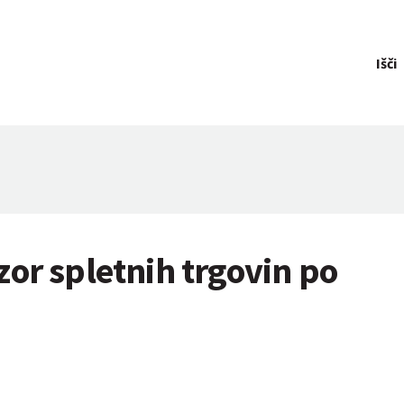
Išči
or spletnih trgovin po