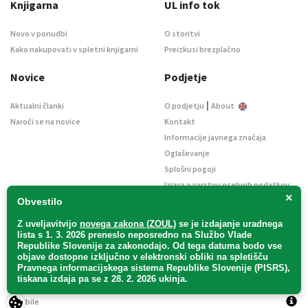
Knjigarna
UL info tok
Novo v ponudbi
O storitvi
Kako nakupovati v spletni knjigarni
Preizkusi brezplačno
Novice
Podjetje
|
Aktualni članki
O podjetju
About
Naroči se na novice
Kontakt
Informacije javnega značaja
Oglaševanje
Splošni pogoji
Izjava o varstvu osebnih podatkov
×
E-dražbe
Obvestilo
Z uveljavitvijo
novega zakona (ZOUL)
se je
izdajanje uradnega
lista s 1. 3. 2026 preneslo
neposredno
na Službo Vlade
Republike Slovenije za zakonodajo
. Od tega datuma bodo vse
objave dostopne izključno v elektronski obliki na spletišču
Pravnega informacijskega sistema Republike Slovenije (PISRS),
Uradni list d. o. o. – v likvidaciji / Vse pravice pridržane.
tiskana izdaja pa se z 28. 2. 2026 ukinja.
Pravna obvestila
/
Piškotki
/ Avtorji:
TriTim spletna agencija
v sodelovanju z
2Mobile