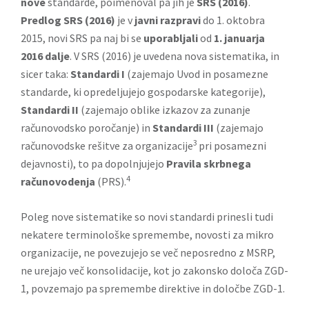
nove
standarde, poimenoval pa jih je
SRS (2016)
.
Predlog SRS (2016)
je v
javni razpravi
do 1. oktobra
2015, novi SRS pa naj bi se
uporabljali
od
1. januarja
2016 dalje
. V SRS (2016) je uvedena nova sistematika, in
sicer taka:
Standardi I
(zajemajo Uvod in posamezne
standarde, ki opredeljujejo gospodarske kategorije),
Standardi II
(zajemajo oblike izkazov za zunanje
računovodsko poročanje) in
Standardi III
(zajemajo
3
računovodske rešitve za organizacije
pri posamezni
dejavnosti), to pa dopolnjujejo
Pravila skrbnega
4
računovodenja
(PRS).
Poleg nove sistematike so novi standardi prinesli tudi
nekatere terminološke spremembe, novosti za mikro
organizacije, ne povezujejo se več neposredno z MSRP,
ne urejajo več konsolidacije, kot jo zakonsko določa ZGD-
1, povzemajo pa spremembe direktive in določbe ZGD-1.