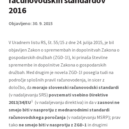
računovodskih standardov
2016
Objavljeno: 30. 9. 2015
V Uradnem listu RS, št. 55/15 z dne 24. julija 2015, je bil
objavljen Zakon o spremembah in dopolnitvah Zakona o
gospodarskih družbah (ZGD-1I), ki prinaša
številne
spremembe in dopolnitve Zakona o gospodarskih
družbah
. Med drugim je novela ZGD-1I posegla tudi na
področje splošnih pravil računovodenja, in sicer z
določbo, da
morajo slovenski računovodski standardi
(v nadaljevanju SRS)
povzemati vsebino Direktive
1
2013/34/EU
(v nadaljevanju direktiva) in da v
zasnovi ne
smejo biti v nasprotju z mednarodnimi standardi
računovodskega poročanja
(v nadaljevanju MSRP); prav
tako
ne smejo biti v nasprotju z ZGD-1
in drugimi