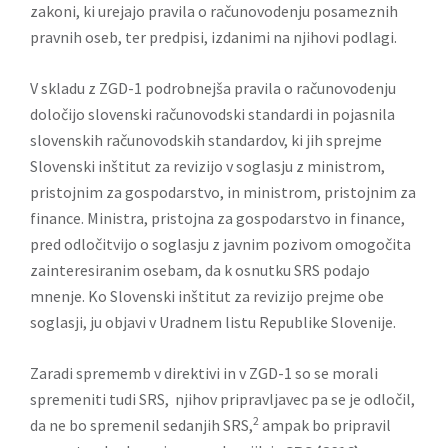
zakoni, ki urejajo pravila o računovodenju posameznih
pravnih oseb, ter predpisi, izdanimi na njihovi podlagi.
V skladu z ZGD-1 podrobnejša pravila o računovodenju
določijo slovenski računovodski standardi in pojasnila
slovenskih računovodskih standardov, ki jih sprejme
Slovenski inštitut za revizijo v soglasju z ministrom,
pristojnim za gospodarstvo, in ministrom, pristojnim za
finance. Ministra, pristojna za gospodarstvo in finance,
pred odločitvijo o soglasju z javnim pozivom omogočita
zainteresiranim osebam, da k osnutku SRS podajo
mnenje. Ko Slovenski inštitut za revizijo prejme obe
soglasji, ju objavi v Uradnem listu Republike Slovenije.
Zaradi sprememb v direktivi in v ZGD-1 so se morali
spremeniti tudi SRS, njihov pripravljavec pa se je odločil,
2
da ne bo spremenil sedanjih SRS,
ampak bo pripravil