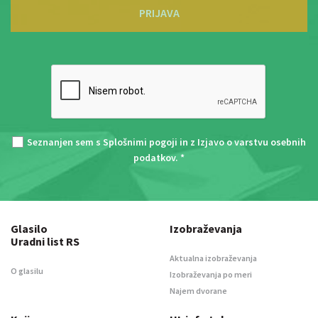
PRIJAVA
Seznanjen sem s
Splošnimi pogoji
in z
Izjavo o varstvu osebnih
podatkov
. *
Glasilo
Izobraževanja
Uradni list RS
Aktualna izobraževanja
O glasilu
Izobraževanja po meri
Najem dvorane