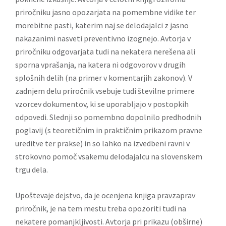
priročniku jasno opozarjata na pomembne vidike ter
morebitne pasti, katerim naj se delodajalci z jasno
nakazanimi nasveti preventivno izognejo. Avtorja v
priročniku odgovarjata tudi na nekatera nerešena ali
sporna vprašanja, na katera ni odgovorov v drugih
splošnih delih (na primer v komentarjih zakonov). V
zadnjem delu priročnik vsebuje tudi številne primere
vzorcev dokumentov, ki se uporabljajo v postopkih
odpovedi. Slednji so pomembno dopolnilo predhodnih
poglavij (s teoretičnim in praktičnim prikazom pravne
ureditve ter prakse) in so lahko na izvedbeni ravni v
strokovno pomoč vsakemu delodajalcu na slovenskem
trgu dela.
Upoštevaje dejstvo, da je ocenjena knjiga pravzaprav
priročnik
, je na tem mestu treba opozoriti tudi na
nekatere pomanjkljivosti. Avtorja pri prikazu (obširne)