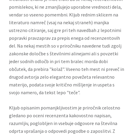
pomislekov, ki ne zmanjšujejo uporabne vrednosti dela,
vendar so vseeno pomembni. Kljub rednim sklicem na
literaturo namreč (vsaj na nekaj straneh) manjka
ustrezno citiranje, saj gre pri teh navedbah z lepotnimi
popravki pravzaprav za prepis enega od recenzentovih
del. Na nekaj mestih so v priročniku navedene tudi zgolj
zakonske določbe s številnimi alinejami ali s povzetki
jeder sodnih odločb in pri tem bralec morda dobi
občutek, da prebira "kolaž". Vseeno teh mest ni preveč in
drugod avtorja zelo elegantno povežeta relevantno
materijo, podata svoje kritično mišljenje in uspeta s
svojo namero, da tekst lepo "teče".
Kljub opisanim pomanjkljivostim je priročnik celostno
gledano po oceni recenzenta kakovostno napisan,
razumljiv, poglobljen in vsebuje odgovore na številna
odprta vprašanja o odpovedi pogodbe o zaposlitvi.
Z