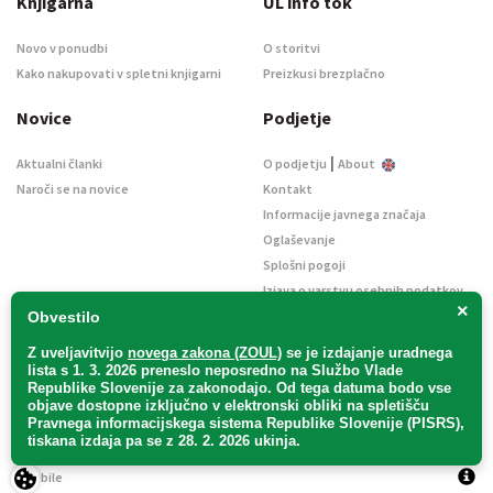
Knjigarna
UL info tok
Novo v ponudbi
O storitvi
Kako nakupovati v spletni knjigarni
Preizkusi brezplačno
Novice
Podjetje
|
Aktualni članki
O podjetju
About
Naroči se na novice
Kontakt
Informacije javnega značaja
Oglaševanje
Splošni pogoji
Izjava o varstvu osebnih podatkov
×
E-dražbe
Obvestilo
Z uveljavitvijo
novega zakona (ZOUL)
se je
izdajanje uradnega
lista s 1. 3. 2026 preneslo
neposredno
na Službo Vlade
Republike Slovenije za zakonodajo
. Od tega datuma bodo vse
objave dostopne izključno v elektronski obliki na spletišču
Pravnega informacijskega sistema Republike Slovenije (PISRS),
Uradni list d. o. o. – v likvidaciji / Vse pravice pridržane.
tiskana izdaja pa se z 28. 2. 2026 ukinja.
Pravna obvestila
/
Piškotki
/ Avtorji:
TriTim spletna agencija
v sodelovanju z
2Mobile