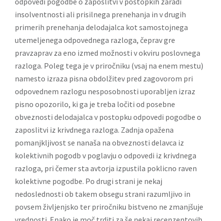
odpovedi pogodbe o zaposlitvi v postopkih zaradi
insolventnosti ali prisilnega prenehanja in v drugih
primerih prenehanja delodajalca kot samostojnega
utemeljenega odpovednega razloga, čeprav gre
pravzaprav za eno izmed možnosti v okviru poslovnega
razloga. Poleg tega je v priročniku (vsaj na enem mestu)
namesto izraza pisna obdolžitev pred zagovorom pri
odpovednem razlogu nesposobnosti uporabljen izraz
pisno opozorilo, ki ga je treba ločiti od posebne
obveznosti delodajalca v postopku odpovedi pogodbe o
zaposlitvi iz krivdnega razloga. Zadnja opažena
pomanjkljivost se nanaša na obveznosti delavca iz
kolektivnih pogodb v poglavju o odpovedi iz krivdnega
razloga, pri čemer sta avtorja izpustila poklicno raven
kolektivne pogodbe. Po drugi strani je nekaj
nedoslednosti ob takem obsegu strani razumljivo in
povsem življenjsko ter priročniku bistveno ne zmanjšuje
vrednosti. Enako je moč trditi za še nekaj recenzentovih