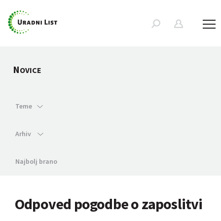
N
OVICE
Teme
Arhiv
Najbolj brano
Odpoved pogodbe o zaposlitvi