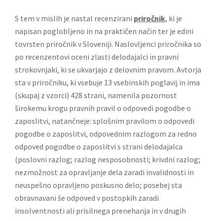
S tem v mislih je nastal recenzirani
priročnik
, ki je
napisan poglobljeno in na praktičen način ter je edini
tovrsten priročnik v Sloveniji. Naslovljenci priročnika so
po recenzentovi oceni zlasti delodajalci in pravni
strokovnjaki, ki se ukvarjajo z delovnim pravom. Avtorja
sta v priročniku, ki vsebuje 13 vsebinskih poglavij in ima
(skupaj z vzorci) 428 strani, namenila pozornost
širokemu krogu pravnih pravil o odpovedi pogodbe o
zaposlitvi, natančneje: splošnim pravilom o odpovedi
pogodbe o zaposlitvi, odpovednim razlogom za redno
odpoved pogodbe o zaposlitvi s strani delodajalca
(poslovni razlog; razlog nesposobnosti; krivdni razlog;
nezmožnost za opravljanje dela zaradi invalidnosti in
neuspešno opravljeno poskusno delo; posebej sta
obravnavani še odpoved v postopkih zaradi
insolventnosti ali prisilnega prenehanja in v drugih