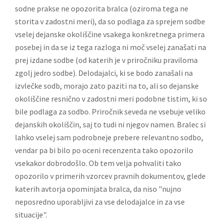
sodne prakse ne opozorita bralca (oziroma tega ne
storita v zadostni meri), da so podlaga za sprejem sodbe
vselej dejanske okoliščine vsakega konkretnega primera
posebej in da se iz tega razloga ni moč vselej zanašati na
prej izdane sodbe (od katerih je v priročniku praviloma
zgolj jedro sodbe). Delodajalci, ki se bodo zanašali na
izvlečke sodb, morajo zato paziti na to, ali so dejanske
okoliščine resnično v zadostni meri podobne tistim, ki so
bile podlaga za sodbo. Priročnik seveda ne vsebuje veliko
dejanskih okoliščin, saj to tudi ni njegov namen. Bralec si
lahko vselej sam podrobneje prebere relevantno sodbo,
vendar pa bi bilo po oceni recenzenta tako opozorilo
vsekakor dobrodošlo. Ob tem velja pohvaliti tako
opozorilo v primerih vzorcev pravnih dokumentov, glede
katerih avtorja opominjata bralca, da niso "nujno
neposredno uporabljivi za vse delodajalce in za vse
situacije".