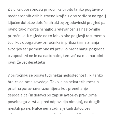
Z vidika uporabnosti priročnika bi bilo lahko poglavje o
mednarodnih virih bistveno krajše z opozorilom na zgolj
ključne določbe določenih aktov, zgodovinski pregled pa
ravno tako morda ni najbolj relevanten za naslovnike
priročnika. Ne glede na to lahko obe poglavji razumemo
tudi kot obogatitev priročnika in prikaz širine znanja
avtorjev ter pomembnosti pravil o prenehanju pogodbe
o zaposlitvi ne le na nacionalni, temveč na mednarodni
ravni že več desetletij.
V priročniku se pojavi tudi nekaj nedoslednosti, ki lahko
bralca deloma zavedejo. Tako je na nekaterih mestih
prisilna poravnava razumljena kot prenehanje
delodajalca (in delavci po zapisu avtorjev praviloma
posebnega varstva pred odpovedjo nimajo), na drugih
mestih pa ne. Malce nenavadna je tudi določitev