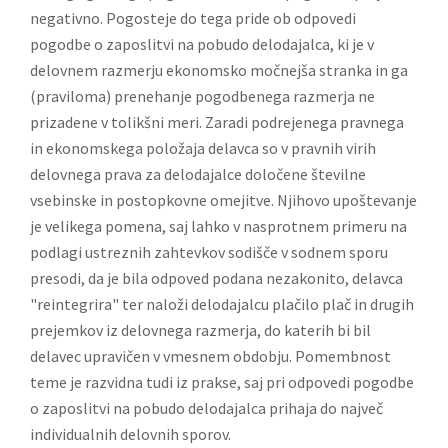
negativno. Pogosteje do tega pride ob odpovedi
pogodbe o zaposlitvi na pobudo delodajalca, ki je v
delovnem razmerju ekonomsko močnejša stranka in ga
(praviloma) prenehanje pogodbenega razmerja ne
prizadene v tolikšni meri. Zaradi podrejenega pravnega
in ekonomskega položaja delavca so v pravnih virih
delovnega prava za delodajalce določene številne
vsebinske in postopkovne omejitve. Njihovo upoštevanje
je velikega pomena, saj lahko v nasprotnem primeru na
podlagi ustreznih zahtevkov sodišče v sodnem sporu
presodi, da je bila odpoved podana nezakonito, delavca
"reintegrira" ter naloži delodajalcu plačilo plač in drugih
prejemkov iz delovnega razmerja, do katerih bi bil
delavec upravičen v vmesnem obdobju. Pomembnost
teme je razvidna tudi iz prakse, saj pri odpovedi pogodbe
o zaposlitvi na pobudo delodajalca prihaja do največ
individualnih delovnih sporov.