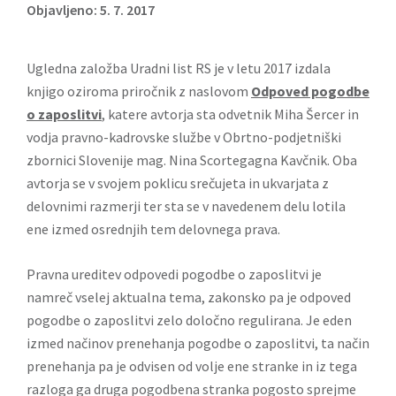
Objavljeno: 5. 7. 2017
Ugledna založba Uradni list RS je v letu 2017 izdala
knjigo oziroma priročnik z naslovom
Odpoved pogodbe
o zaposlitvi
, katere avtorja sta odvetnik Miha Šercer in
vodja pravno-kadrovske službe v Obrtno-podjetniški
zbornici Slovenije mag. Nina Scortegagna Kavčnik. Oba
avtorja se v svojem poklicu srečujeta in ukvarjata z
delovnimi razmerji ter sta se v navedenem delu lotila
ene izmed osrednjih tem delovnega prava.
Pravna ureditev odpovedi pogodbe o zaposlitvi je
namreč vselej aktualna tema, zakonsko pa je odpoved
pogodbe o zaposlitvi zelo določno regulirana. Je eden
izmed načinov prenehanja pogodbe o zaposlitvi, ta način
prenehanja pa je odvisen od volje ene stranke in iz tega
razloga ga druga pogodbena stranka pogosto sprejme