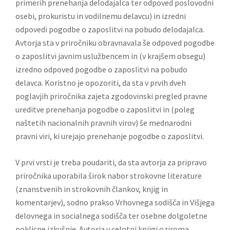
primerih prenehanja delodajalca ter odpoved poslovodni
osebi, prokuristu in vodilnemu delavcu) in izredni
odpovedi pogodbe o zaposlitvi na pobudo delodajalca.
Avtorja sta v priročniku obravnavala še odpoved pogodbe
o zaposlitvi javnim uslužbencem in (v krajšem obsegu)
izredno odpoved pogodbe o zaposlitvi na pobudo
delavca. Koristno je opozoriti, da sta v prvih dveh
poglavjih priročnika zajeta zgodovinski pregled pravne
ureditve prenehanja pogodbe o zaposlitvi in (poleg
naštetih nacionalnih pravnih virov) še mednarodni
pravni viri, ki urejajo prenehanje pogodbe o zaposlitvi.
V prvi vrsti je treba poudariti, da sta avtorja za pripravo
priročnika uporabila širok nabor strokovne literature
(znanstvenih in strokovnih člankov, knjig in
komentarjev), sodno prakso Vrhovnega sodišča in Višjega
delovnega in socialnega sodišča ter osebne dolgoletne
poklicne izkušnje. Avtorja v celotni knjigi oziroma