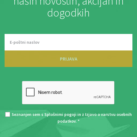
naših novostih, akcijah in
dogodkih
PRIJAVA
Seznanjen sem s
Splošnimi pogoji
in z
Izjavo o varstvu osebnih
podatkov
. *