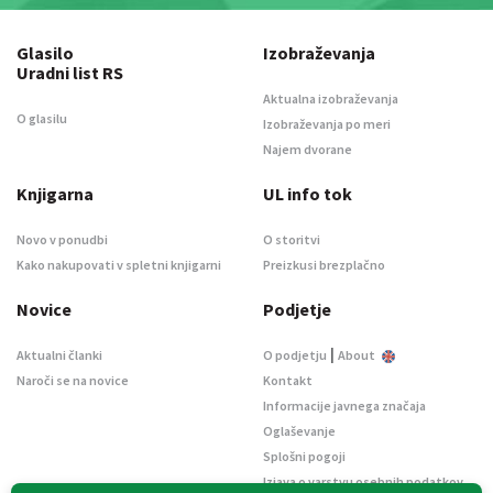
Glasilo
Izobraževanja
Uradni list RS
Aktualna izobraževanja
O glasilu
Izobraževanja po meri
Najem dvorane
Knjigarna
UL info tok
Novo v ponudbi
O storitvi
Kako nakupovati v spletni knjigarni
Preizkusi brezplačno
Novice
Podjetje
|
Aktualni članki
O podjetju
About
Naroči se na novice
Kontakt
Informacije javnega značaja
Oglaševanje
Splošni pogoji
Izjava o varstvu osebnih podatkov