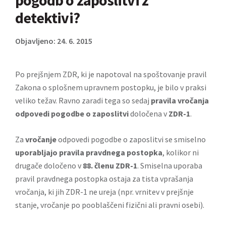
pogodb o zaposlitvi z
detektivi?
Objavljeno: 24. 6. 2015
Po prejšnjem ZDR, ki je napotoval na spoštovanje pravil
Zakona o splošnem upravnem postopku, je bilo v praksi
veliko težav. Ravno zaradi tega so sedaj
pravila vročanja
odpovedi pogodbe o zaposlitvi
določena v
ZDR-1
.
Za
vročanje
odpovedi pogodbe o zaposlitvi se smiselno
uporabljajo pravila pravdnega postopka
, kolikor ni
drugače določeno v
88. členu ZDR-1
. Smiselna uporaba
pravil pravdnega postopka ostaja za tista vprašanja
vročanja, ki jih ZDR-1 ne ureja (npr. vrnitev v prejšnje
stanje, vročanje po pooblaščeni fizični ali pravni osebi).