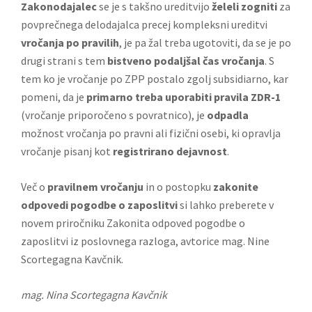
Zakonodajalec
se je s takšno ureditvijo
želel
i zogniti
za
povprečnega delodajalca precej kompleksni ureditvi
vročanja po pravilih
, je pa žal treba ugotoviti, da se je po
drugi strani s tem
bistveno podaljšal čas vročanja
. S
tem ko je vročanje po ZPP postalo zgolj subsidiarno, kar
pomeni, da je
primarno treba uporabiti pravila ZDR-1
(vročanje priporočeno s povratnico), je
odpadla
možnost vročanja po pravni ali fizični osebi, ki opravlja
vročanje pisanj kot
registrirano dejavnost
.
Več o
pravilnem vročanju
in o postopku
zakonite
odpovedi pogodbe o zaposlitvi
si lahko preberete v
novem priročniku
Zakonita odpoved pogodbe o
zaposlitvi iz poslovnega razloga
, avtorice mag. Nine
Scortegagna Kavčnik.
mag. Nina Scortegagna Kavčnik