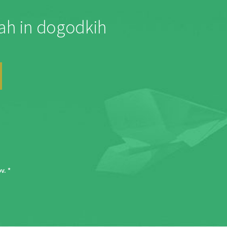
jah in dogodkih
ov
. *