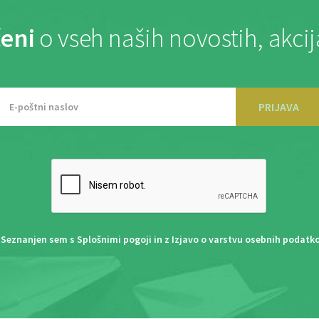
eni
o vseh naših novostih, akci
PRIJAVA
Seznanjen sem s
Splošnimi pogoji
in z
Izjavo o varstvu osebnih podatk