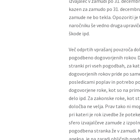
izvajalec v zamudi po 31. decem
kazen za zamudo po 31. decembru
zamude ne bo tekla. Opozoriti je t
naročniku še vedno druga upraviče
škode ipd.
Več odprtih vprašanj povzroča dol
pogodbeno dogovorjenih rokov. D
stranki pri vseh pogodbah, za ka
dogovorjenih rokov pride po sam
posledicami poplav in potrebo po
dogovorjene roke, kot so na prime
delo ipd. Za zakonske roke, kot st
določba ne velja. Prav tako ni m
pri kateri je rok izvedbe že pote
sfero izvajalčeve zamude z izpolni
pogodbena stranka že v zamudi. K
aneksa, je pa zaradi obličnih pred