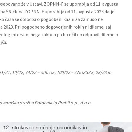
 vsebovano že v Ustavi. ZOPNN-F se uporablja od 11. avgusta
čba 56. člena ZOPNN-F uporablja od 11. avgusta 2023 dalje.
iko časa se določba o pogodbeni kazni za zamudo ne
ra 2023. Pri pogodbeno dogovorjenih rokih ni dileme, saj
redlog interventnega zakona pa bo očitno odpravil dilemo o
ljša.
121/21, 10/22, 74/22 – odl. US, 100/22 – ZNUZSZS, 28/23 in
dvetniška družba Potočnik in Prebil o.p., d.o.o.