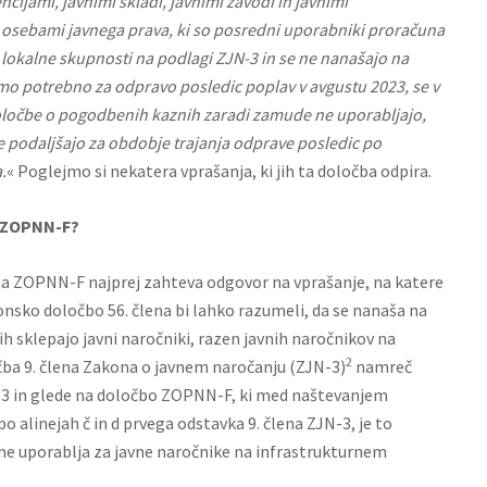
cijami, javnimi skladi, javnimi zavodi in javnimi
 osebami javnega prava, ki so posredni uporabniki proračuna
 lokalne skupnosti na podlagi ZJN-3 in se ne nanašajo na
mo potrebno za odpravo posledic poplav v avgustu 2023, se v
ločbe o pogodbenih kaznih zaradi zamude ne uporabljajo,
 podaljšajo za obdobje trajanja odprave posledic po
.
« Poglejmo si nekatera vprašanja, ki jih ta določba odpira.
a ZOPNN-F?
na ZOPNN-F najprej zahteva odgovor na vprašanje, na katere
nsko določbo 56. člena bi lahko razumeli, da se nanaša na
ih sklepajo javni naročniki, razen javnih naročnikov na
2
ba 9. člena Zakona o javnem naročanju (ZJN-3)
namreč
N-3 in glede na določbo ZOPNN-F, ki med naštevanjem
 alinejah č in d prvega odstavka 9. člena ZJN-3, je to
e uporablja za javne naročnike na infrastrukturnem