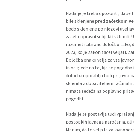
Nadalje je treba opozoriti, da se
bile sklenjene
pred začetkom ve
bodo sklenjene po njegovi uveljav
zasebnopravni subjekti sklenili. 
razumeti citirano določbo tako, d
2023, ko je zakon začel veljati. 
Določba enako velja za vse javnon
in ne glede na to, kje se pogodba
določba uporablja tudi pri javnon
sklenila z dobaviteljem računalniš
nimata sedeža na poplavno prizade
pogodbi.
Nadalje se postavlja tudi vprašanj
postopkih javnega naročanja, ali 
Menim, da to velja le za javnonar