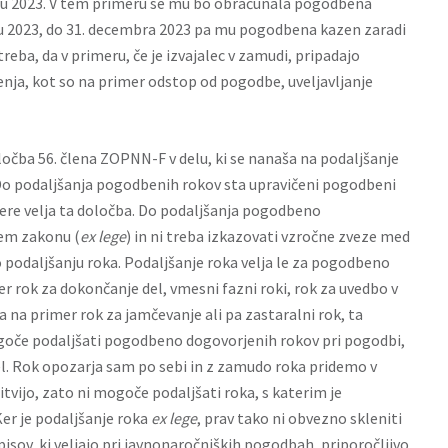
bru 2023. V tem primeru se mu bo obračunala pogodbena
 2023, do 31. decembra 2023 pa mu pogodbena kazen zaradi
reba, da v primeru, če je izvajalec v zamudi, pripadajo
nja, kot so na primer odstop od pogodbe, uveljavljanje
očba 56. člena ZOPNN-F v delu, ki se nanaša na podaljšanje
o podaljšanja pogodbenih rokov sta upravičeni pogodbeni
tere velja ta določba. Do podaljšanja pogodbeno
em zakonu (
ex lege
) in ni treba izkazovati vzročne zveze med
 podaljšanju roka. Podaljšanje roka velja le za pogodbeno
r rok za dokončanje del, vmesni fazni roki, rok za uvedbo v
a na primer rok za jamčevanje ali pa zastaralni rok, ta
ogoče podaljšati pogodbeno dogovorjenih rokov pri pogodbi,
kel. Rok opozarja sam po sebi in z zamudo roka pridemo v
tvijo, zato ni mogoče podaljšati roka, s katerim je
er je podaljšanje roka
ex lege
, prav tako ni obvezno skleniti
pisov, ki veljajo pri javnonaročniških pogodbah, priporočljivo