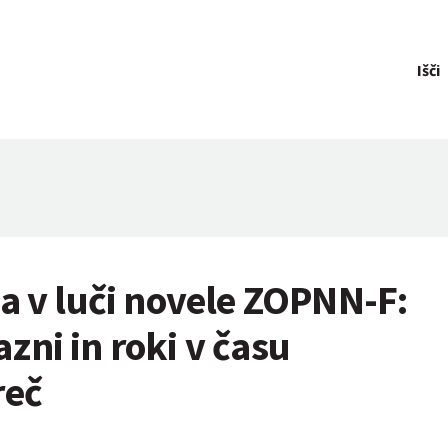
Išči
a v luči novele ZOPNN-F:
ni in roki v času
reč