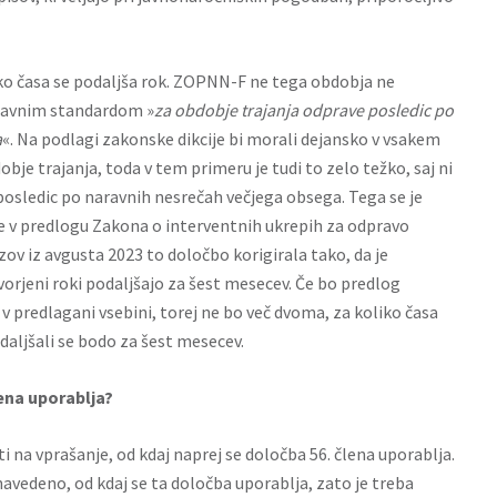
iko časa se podaljša rok. ZOPNN-F ne tega obdobja ne
ravnim standardom »
za obdobje trajanja odprave posledic po
a
«. Na podlagi zakonske dikcije bi morali dejansko v vsakem
je trajanja, toda v tem primeru je tudi to zelo težko, saj ni
posledic po naravnih nesrečah večjega obsega. Tega se je
 je v predlogu Zakona o interventnih ukrepih za odpravo
zov iz avgusta 2023 to določbo korigirala tako, da je
rjeni roki podaljšajo za šest mesecev. Če bo predlog
 predlagani vsebini, torej ne bo več dvoma, za koliko časa
daljšali se bodo za šest mesecev.
lena uporablja?
na vprašanje, od kdaj naprej se določba 56. člena uporablja.
avedeno, od kdaj se ta določba uporablja, zato je treba