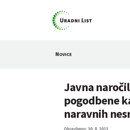
N
OVICE
Javna naročil
pogodbene kaz
naravnih nes
Objavljeno: 30. 8. 2023