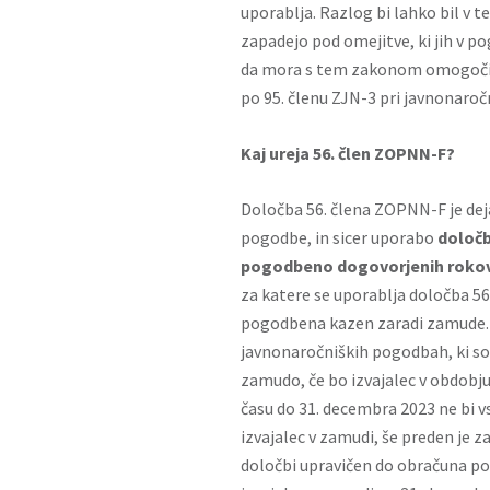
uporablja. Razlog bi lahko bil v 
zapadejo pod omejitve, ki jih v p
da mora s tem zakonom omogočiti 
po 95. členu ZJN-3 pri javnonaroč
Kaj ureja 56. člen ZOPNN-F?
Določba 56. člena ZOPNN-F je dej
pogodbe, in sicer uporabo
določb
pogodbeno dogovorjenih roko
za katere se uporablja določba 5
pogodbena kazen zaradi zamude.
javnonaročniških pogodbah, ki so
zamudo, če bo izvajalec v obdobju
času do 31. decembra 2023 ne bi v
izvajalec v zamudi, še preden je z
določbi upravičen do obračuna pog