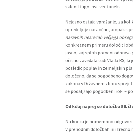
skleniti ugotovitveni aneks.
Nejasno ostaja vprašanje, za kol
opredeljuje natančno, ampak s p
naravnih nesrečah večjega obseg
konkretnem primeru določiti obdob
jasno, kaj sploh pomeni odprava 
očitno zavedala tudi Vlada RS, ki
posledic poplav in zemeljskih pla
določeno, da se pogodbeno dogovo
zakona v Državnem zboru sprejet v
se podaljšajo pogodbeni roki – po
Od kdaj naprej se določba 56. č
Na koncu je pomembno odgovoriti 
V prehodnih določbah ni izrecno n