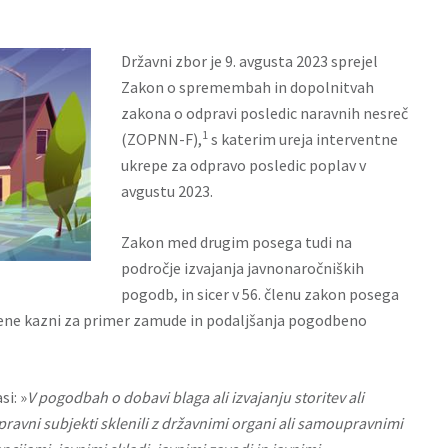
Državni zbor je 9. avgusta 2023 sprejel
Zakon o spremembah in dopolnitvah
zakona o odpravi posledic naravnih nesreč
1
(ZOPNN-F),
s katerim ureja interventne
ukrepe za odpravo posledic poplav v
avgustu 2023.
Zakon med drugim posega tudi na
področje izvajanja javnonaročniških
pogodb, in sicer v 56. členu zakon posega
bene kazni za primer zamude in podaljšanja pogodbeno
i: »
V pogodbah o dobavi blaga ali izvajanju storitev ali
pravni subjekti sklenili z državnimi organi ali samoupravnimi