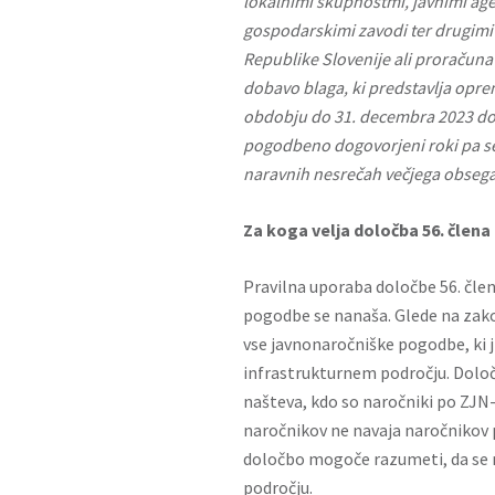
lokalnimi skupnostmi, javnimi agen
gospodarskimi zavodi ter drugimi
Republike Slovenije ali proračuna
dobavo blaga, ki predstavlja opre
obdobju do 31. decembra 2023 do
pogodbeno dogovorjeni roki pa se
naravnih nesrečah večjega obsega
Za koga velja določba 56. člen
Pravilna uporaba določbe 56. čle
pogodbe se nanaša. Glede na zako
vse javnonaročniške pogodbe, ki j
infrastrukturnem področju. Določ
našteva, kdo so naročniki po ZJ
naročnikov ne navaja naročnikov po
določbo mogoče razumeti, da se n
področju.