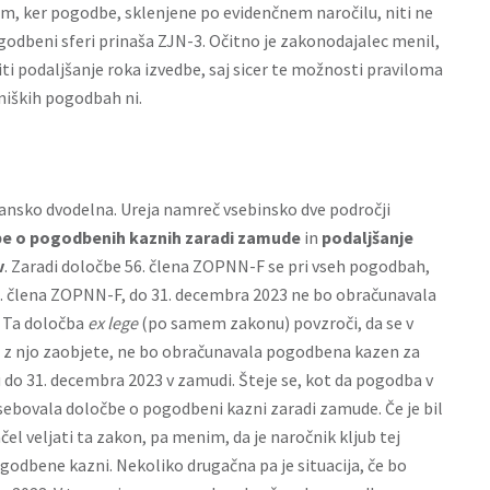
tem, ker pogodbe, sklenjene po evidenčnem naročilu, niti ne
ogodbeni sferi prinaša ZJN-3. Očitno je zakonodajalec menil,
podaljšanje roka izvedbe, saj sicer te možnosti praviloma
niških pogodbah ni.
ansko dvodelna. Ureja namreč vsebinsko dve področji
e o pogodbenih kaznih zaradi zamude
in
podaljšanje
v
. Zaradi določbe 56. člena ZOPNN-F se pri vseh pogodbah,
6. člena ZOPNN-F, do 31. decembra 2023 ne bo obračunavala
 Ta določba
ex lege
(po samem zakonu) povzroči, da se v
 z njo zaobjete, ne bo obračunavala pogodbena kazen za
 do 31. decembra 2023 v zamudi. Šteje se, kot da pogodba v
sebovala določbe o pogodbeni kazni zaradi zamude. Če je bil
ačel veljati ta zakon, pa menim, da je naročnik kljub tej
odbene kazni. Nekoliko drugačna pa je situacija, če bo