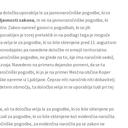
 ta določba uporablja le za javnonaročniške pogodbe, ki so
ljavnosti zakona
, in ne na javnonaročniške pogodbe, ki
itvi. Zakon namreč govori o pogodbah, ki so jih
Uporabljen je torej preteklik in na podlagi tega je mogoče
a velja le za pogodbe, ki so bile sklenjene pred 11. avgustom
Zakonodajalec pa navedene določbe ni omejil teritorialno.
aročniške pogodbe, ne glede na to, kje ima naročnik sedež,
 izvaja. Navedeno na primeru dejansko pomeni, da se ta
aročniški pogodbi, ki jo je na primer Mestna občina Koper
ke opreme iz Ljubljane. Čeprav niti naročnik niti dobavitelj
tem območju, ta določba velja in se uporablja tudi pri tej
e, ali ta določba velja le za pogodbe, ki so bile sklenjene po
tudi za pogodbe, ki so bile sklenjene kot evidenčna naročila.
očniške pogodbe, za evidenčna naročila pa se zakon ne