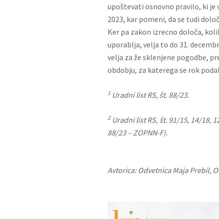
upoštevati osnovno pravilo, ki je
2023, kar pomeni, da se tudi dolo
Ker pa zakon izrecno določa, kol
uporablja, velja to do 31. decemb
velja za že sklenjene pogodbe, p
obdobju, za katerega se rok poda
1
Uradni list RS, št. 88/23.
2
Uradni list RS, št. 91/15, 14/18, 
88/23 – ZOPNN-F).
Avtorica: Odvetnica Maja Prebil, O