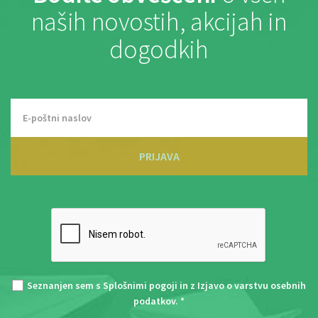
naših novostih, akcijah in
dogodkih
PRIJAVA
Seznanjen sem s
Splošnimi pogoji
in z
Izjavo o varstvu osebnih
podatkov
. *