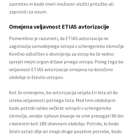
zavrnitev in bodo imeli možnost vložiti pritožbo ali
zaprositi za vizum.
Omejena veljavnost ETIAS avtorizacije
Pomembno je razumeti, da ETIAS avtorizacija ne
zagotavlja samodejnega vstopa v schengensko območje.
Končno odločitev o dovoljenju za vstop bo še vedno
sprejel mejni organ države prvega vstopa. Poleg tega bo
veljavnost ETIAS avtorizacije omejena na določeno
obdobje in število vstopov.
Kot že omenjeno, bo avtorizacija veljala tri leta ali do
izteka veljavnosti potnega lista. Med tem obdobjem
bodo potniki lahko večkrat vstopili v schengensko
območje, vendar njihovo bivanje ne sme presegati 90 dni
v katerem koli 180-dnevnem obdobju. Potniki, ki bodo
želeli ostati dlje ali imajo druge posebne potrebe, bodo