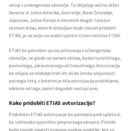
vstop v schengensko območje. To vključuje večino držav
Severne in Južne Amerike, Avstralije, Nove Zelandije,
Japonske, Južne Koreje in številnih drugih. Celoten
seznam držav, katerih državljani bodo morali pridobiti
ETIAS, je na voljo na
uradni spletni strani sistema ETIAS
.
ETIAS bo potreben za vsa potovanja v schengensko
območje, ne glede na namen obiska, bodisi turističnega,
poslovnega, zdravstvenega ali tranzitnega. Avtorizacija
bo veljala za obdobje treh let ali do izteka veljavnosti
potnega lista, s katerim je bila avtorizacija pridobljena,
odvisno od tega, kateri dogodek nastopi prej.
Kako pridobiti ETIAS avtorizacijo?
Pridobitev ETIAS avtorizacije bo potekala prek spleta in
bo zahtevala izpolnitev preprostega obrazca. Potniki
bodo morali navesti osnovne osebne podatke, kot so