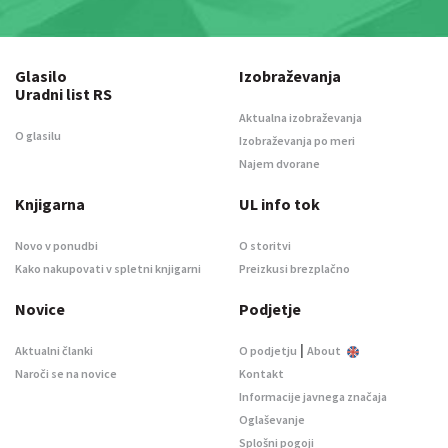
Glasilo
Izobraževanja
Uradni list RS
Aktualna izobraževanja
O glasilu
Izobraževanja po meri
Najem dvorane
Knjigarna
UL info tok
Novo v ponudbi
O storitvi
Kako nakupovati v spletni knjigarni
Preizkusi brezplačno
Novice
Podjetje
|
Aktualni članki
O podjetju
About
Naroči se na novice
Kontakt
Informacije javnega značaja
Oglaševanje
Splošni pogoji