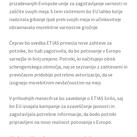
prizadevanjih Evropske unije za zagotavljanje varnosti in
zaščite svojih meja. S tem sistemom bo EU lahko bolje
nadzirala gibanje ljudi prek svojih meja in učinkoviteje
obravnavala morebitne varnostne grožnje.
Čeprav bo uvedba ETIAS prinesla nove zahteve za
potnike, bo tudi zagotovila, da bo potovanje v Evropo
varnejše in bolj urejeno. Potniki, ki načrtujejo obisk
schengenskega območja, naj se seznanijo z zahtevami in
pravočasno pridobijo potrebno avtorizacijo, da se
izognejo morebitnim nevšečnostim na meji.
V prihodnjih mesecih se bo zavedanje o ETIAS širilo, saj
bo EU izvajala kampanje za ozaveščanje javnosti in
zagotavljala potrebne informacije, da bodo potniki
pripravljeni na novo realnost potovanja v Evropo.