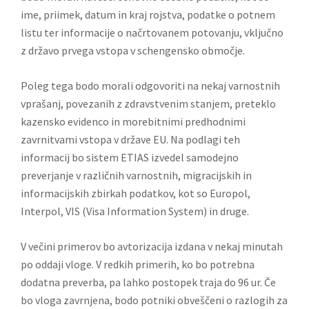
ime, priimek, datum in kraj rojstva, podatke o potnem
listu ter informacije o načrtovanem potovanju, vključno
z državo prvega vstopa v schengensko območje.
Poleg tega bodo morali odgovoriti na nekaj varnostnih
vprašanj, povezanih z zdravstvenim stanjem, preteklo
kazensko evidenco in morebitnimi predhodnimi
zavrnitvami vstopa v države EU. Na podlagi teh
informacij bo sistem ETIAS izvedel samodejno
preverjanje v različnih varnostnih, migracijskih in
informacijskih zbirkah podatkov, kot so Europol,
Interpol, VIS (Visa Information System) in druge.
V večini primerov bo avtorizacija izdana v nekaj minutah
po oddaji vloge. V redkih primerih, ko bo potrebna
dodatna preverba, pa lahko postopek traja do 96 ur. Če
bo vloga zavrnjena, bodo potniki obveščeni o razlogih za