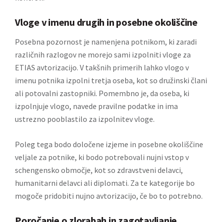
Vloge v imenu drugih in posebne okoliščine
Posebna pozornost je namenjena potnikom, ki zaradi
različnih razlogov ne morejo sami izpolniti vloge za
ETIAS avtorizacijo. V takšnih primerih lahko vlogo v
imenu potnika izpolni tretja oseba, kot so družinski člani
ali potovalni zastopniki. Pomembno je, da oseba, ki
izpolnjuje vlogo, navede pravilne podatke in ima
ustrezno pooblastilo za izpolnitev vloge.
Poleg tega bodo določene izjeme in posebne okoliščine
veljale za potnike, ki bodo potrebovali nujni vstop v
schengensko območje, kot so zdravstveni delavci,
humanitarni delavci ali diplomati. Za te kategorije bo
mogoče pridobiti nujno avtorizacijo, če bo to potrebno.
Poročanje o zlorabah in zagotavljanje