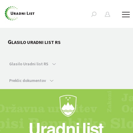
G
LASILO URADNI LIST RS
Glasilo Uradni list RS
Preklic dokumentov