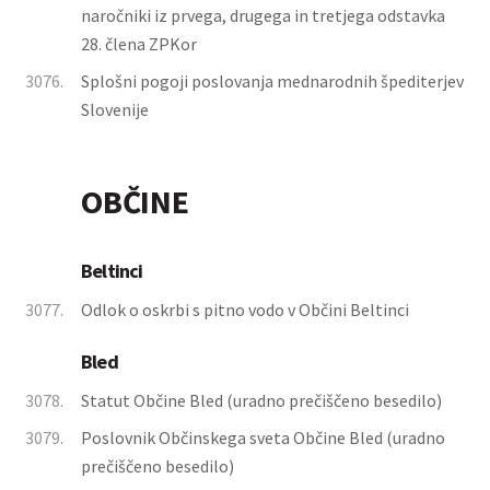
naročniki iz prvega, drugega in tretjega odstavka
28. člena ZPKor
3076.
Splošni pogoji poslovanja mednarodnih špediterjev
Slovenije
OBČINE
Beltinci
3077.
Odlok o oskrbi s pitno vodo v Občini Beltinci
Bled
3078.
Statut Občine Bled (uradno prečiščeno besedilo)
3079.
Poslovnik Občinskega sveta Občine Bled (uradno
prečiščeno besedilo)