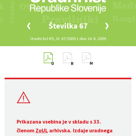
Številka 67
Uradni list RS, št. 67/2009 z dne 24. 8. 2009
Prikazana vsebina je v skladu s 33.
členom
ZoUL
arhivska. Izdaje uradnega