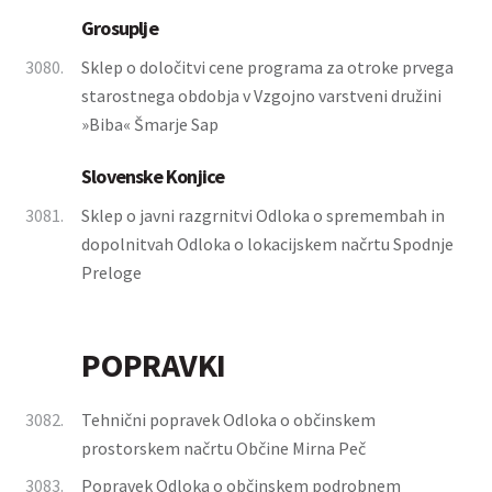
Grosuplje
3080.
Sklep o določitvi cene programa za otroke prvega
starostnega obdobja v Vzgojno varstveni družini
»Biba« Šmarje Sap
Slovenske Konjice
3081.
Sklep o javni razgrnitvi Odloka o spremembah in
dopolnitvah Odloka o lokacijskem načrtu Spodnje
Preloge
POPRAVKI
3082.
Tehnični popravek Odloka o občinskem
prostorskem načrtu Občine Mirna Peč
3083.
Popravek Odloka o občinskem podrobnem