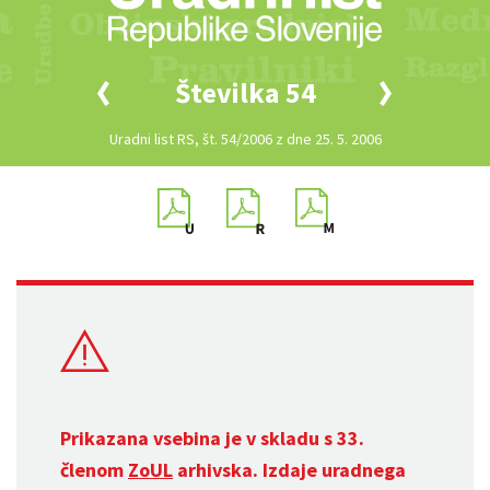
Številka 54
Uradni list RS, št. 54/2006 z dne 25. 5. 2006
Prikazana vsebina je v skladu s 33.
členom
ZoUL
arhivska. Izdaje uradnega