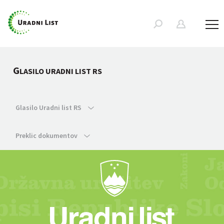
G
LASILO URADNI LIST RS
Glasilo Uradni list RS
Preklic dokumentov