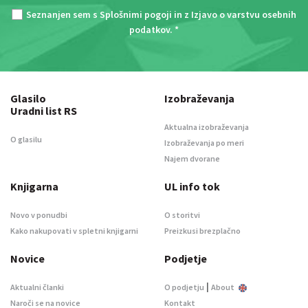
Seznanjen sem s
Splošnimi pogoji
in z
Izjavo o varstvu osebnih
podatkov
. *
Glasilo
Izobraževanja
Uradni list RS
Aktualna izobraževanja
O glasilu
Izobraževanja po meri
Najem dvorane
Knjigarna
UL info tok
Novo v ponudbi
O storitvi
Kako nakupovati v spletni knjigarni
Preizkusi brezplačno
Novice
Podjetje
|
Aktualni članki
O podjetju
About
Naroči se na novice
Kontakt