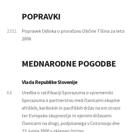
POPRAVKI
2332.
Popravek Odloka o proračunu Občine Tišina za leto
2006
MEDNARODNE POGODBE
Vlada Republike Slovenije
64.
Uredba o ratifikaciji Sporazuma o spremembi
Sporazuma o partnerstvu med članicami skupine
afriških, karibskih in pacifiških držav na eni strani
ter Evropsko skupnostjo in njenimi državami
članicami na drugi, podpisanega v Cotonouju dne
23. junija 2000 s sklepno listino