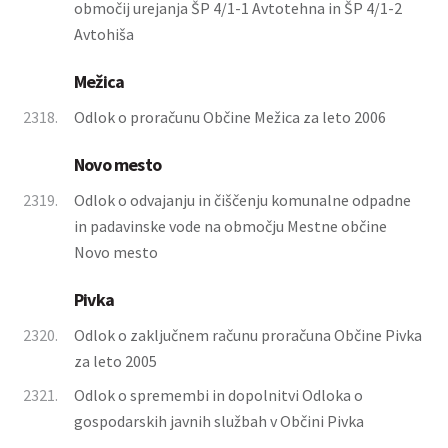
območij urejanja ŠP 4/1-1 Avtotehna in ŠP 4/1-2
Avtohiša
Mežica
2318.
Odlok o proračunu Občine Mežica za leto 2006
Novo mesto
2319.
Odlok o odvajanju in čiščenju komunalne odpadne
in padavinske vode na območju Mestne občine
Novo mesto
Pivka
2320.
Odlok o zaključnem računu proračuna Občine Pivka
za leto 2005
2321.
Odlok o spremembi in dopolnitvi Odloka o
gospodarskih javnih službah v Občini Pivka