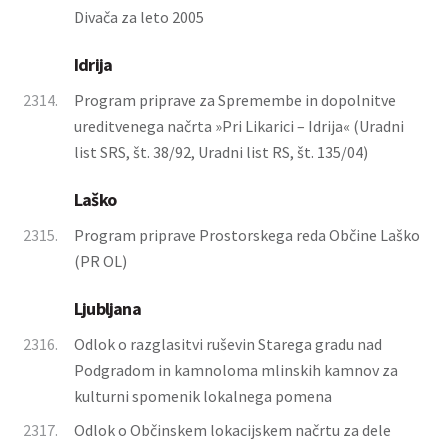
Divača za leto 2005
Idrija
2314.
Program priprave za Spremembe in dopolnitve
ureditvenega načrta »Pri Likarici – Idrija« (Uradni
list SRS, št. 38/92, Uradni list RS, št. 135/04)
Laško
2315.
Program priprave Prostorskega reda Občine Laško
(PR OL)
Ljubljana
2316.
Odlok o razglasitvi ruševin Starega gradu nad
Podgradom in kamnoloma mlinskih kamnov za
kulturni spomenik lokalnega pomena
2317.
Odlok o Občinskem lokacijskem načrtu za dele