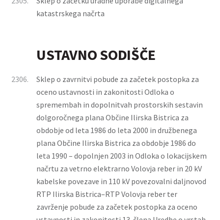
2305.
Sklep o začetku uradne uporabe digitalnega
katastrskega načrta
USTAVNO SODIŠČE
2306.
Sklep o zavrnitvi pobude za začetek postopka za
oceno ustavnosti in zakonitosti Odloka o
spremembah in dopolnitvah prostorskih sestavin
dolgoročnega plana Občine Ilirska Bistrica za
obdobje od leta 1986 do leta 2000 in družbenega
plana Občine Ilirska Bistrica za obdobje 1986 do
leta 1990 – dopolnjen 2003 in Odloka o lokacijskem
načrtu za vetrno elektrarno Volovja reber in 20 kV
kabelske povezave in 110 kV povezovalni daljnovod
RTP Ilirska Bistrica–RTP Volovja reber ter
zavrženje pobude za začetek postopka za oceno
ustavnosti in zakonitosti 13. člena Uredbe o vrstah