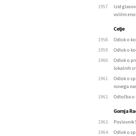
1957.
Izid glaso
volilni eno
Celje
1958.
Odlok o ko
1959.
Odlok o ko
1960.
Odlok o pr
lokalnih s
1961.
Odlok o sp
novega nase
1962.
Odločba o 
Gornja R
1963.
Poslovnik 
1964.
Odlok o sp