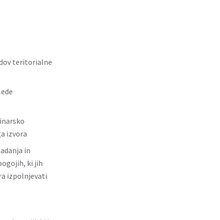
ov teritorialne
lede
rinarsko
a izvora
adanja in
ogojih, ki jih
a izpolnjevati