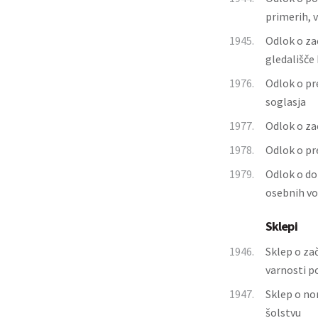
primerih, v
1945.
Odlok o za
gledališče
1976.
Odlok o pr
soglasja
1977.
Odlok o za
1978.
Odlok o pr
1979.
Odlok o do
osebnih vo
Sklepi
1946.
Sklep o zač
varnosti p
1947.
Sklep o no
šolstvu