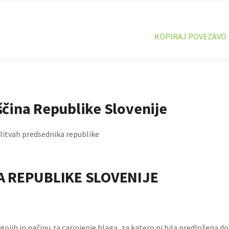
KOPIRAJ POVEZAVO
čina Republike Slovenije
litvah predsednika republike
A REPUBLIKE SLOVENIJE
ojih in načinu za carinjenje blaga, za katero ni bila predložena d