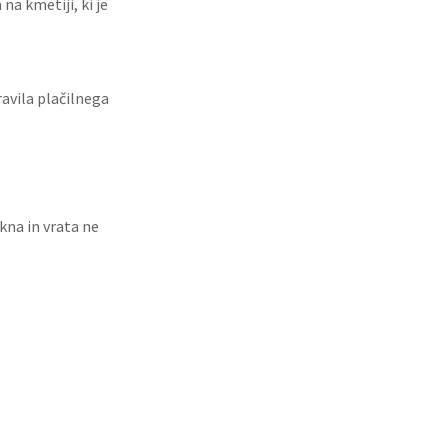
a kmetiji, ki je
avila plačilnega
kna in vrata ne