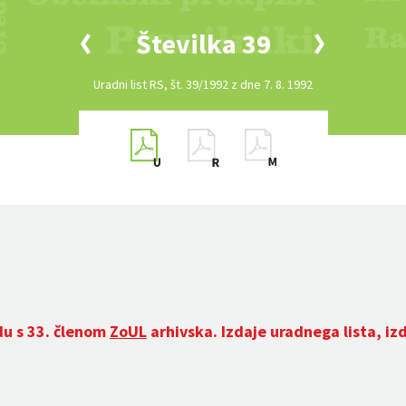
Številka 39
Uradni list RS, št. 39/1992 z dne 7. 8. 1992
du s 33. členom
ZoUL
arhivska. Izdaje uradnega lista, iz