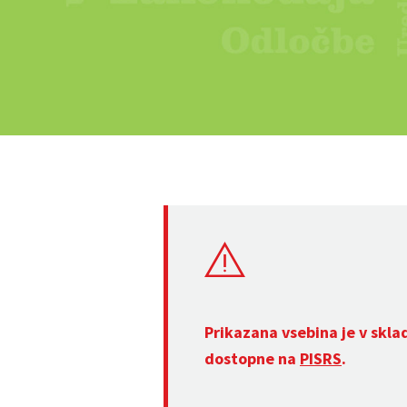
Prikazana vsebina je v skla
dostopne na
PISRS
.