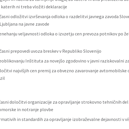
 katerih ni treba vložiti deklaracije
časni odložitvi izvrševanja odloka o razdelitvi javnega zavoda Sl
 Ljubljana na javne zavode
enehanju veljavnosti odloka o izvzetju cen prevoza potnikov po žel
časni prepovedi uvoza breskev v Republiko Slovenijo
eoblikovanju Inštituta za novejšo zgodovino v javni raziskovalni z
ločitvi najvišjih cen premij za obvezno zavarovanje avtomobilske
zil
asni določitvi organizacije za opravljanje strokovno tehničnih del
omorske in notranje plovbe
rmativih in standardih za opravljanje izobraževalne dejavnosti v v