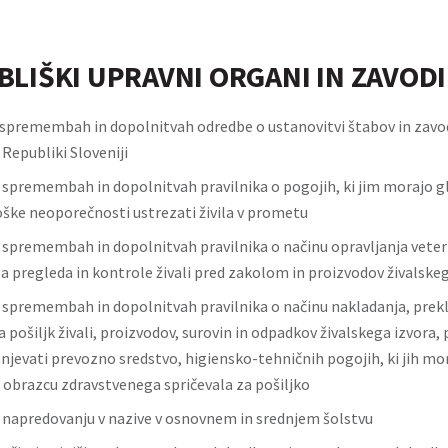
LIŠKI UPRAVNI ORGANI IN ZAVODI
spremembah in dopolnitvah odredbe o ustanovitvi štabov in zavod
Republiki Sloveniji
o spremembah in dopolnitvah pravilnika o pogojih, ki jim morajo g
ške neoporečnosti ustrezati živila v prometu
o spremembah in dopolnitvah pravilnika o načinu opravljanja vete
a pregleda in kontrole živali pred zakolom in proizvodov živalskeg
o spremembah in dopolnitvah pravilnika o načinu nakladanja, prekl
 pošiljk živali, proizvodov, surovin in odpadkov živalskega izvora, p
njevati prevozno sredstvo, higiensko-tehničnih pogojih, ki jih mor
n obrazcu zdravstvenega spričevala za pošiljko
o napredovanju v nazive v osnovnem in srednjem šolstvu