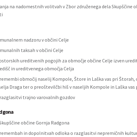
vanja na nadomestnih volitvah v Zbor združenega dela Skupščine ob
ti
munalnem nadzoru v občini Celje
munalnih taksah v občini Celje
ostorskih ureditvenih pogojih za območje občine Celje izven ured
redišč in ureditvenega območja Celja
remembi območij naselij Kompole, Štore in Laška vas pri Štorah,
lja Draga ter o preoštevilčbi hiš v naseljih Kompole in Laška vas 
razglasitvi trajno varovalnih gozdov
adgona
Skupščine občine Gornja Radgona
remembah in dopolnitvah odloka o razglasitvi nepremičnih kultur