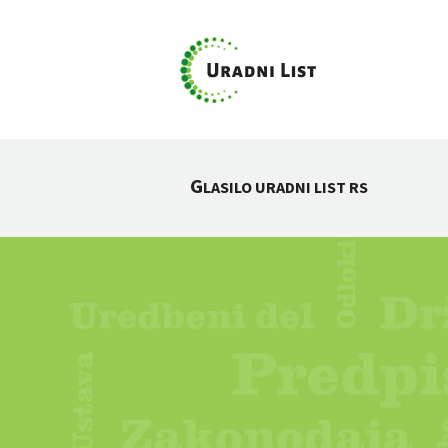
G
LASILO URADNI LIST RS