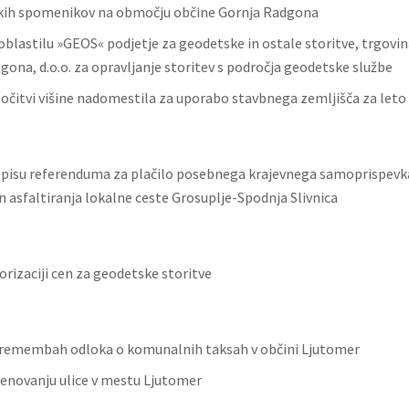
kih spomenikov na območju občine Gornja Radgona
oblastilu »GEOS« podjetje za geodetske in ostale storitve, trgovin
gona, d.o.o. za opravljanje storitev s področja geodetske službe
ločitvi višine nadomestila za uporabo stavbnega zemljišča za leto
zpisu referenduma za plačilo posebnega krajevnega samoprispevka
in asfaltiranja lokalne ceste Grosuplje-Spodnja Slivnica
orizaciji cen za geodetske storitve
remembah odloka o komunalnih taksah v občini Ljutomer
enovanju ulice v mestu Ljutomer