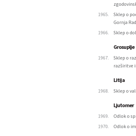
zgodovins
1965.
Sklep o po
Gornja Rad
1966.
Sklep o do
Grosuplje
1967.
Sklep o ra
razširitve 
Litija
1968.
Sklep o val
Ljutomer
1969.
Odlok o sp
1970.
Odlok o im