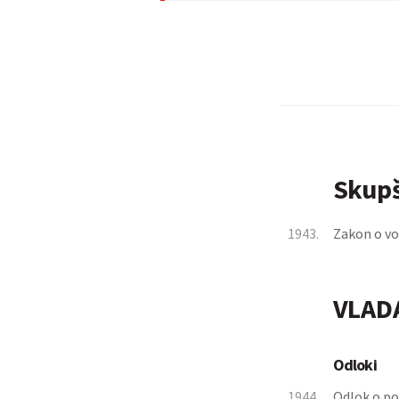
Skupš
1943.
Zakon o vo
VLAD
Odloki
1944.
Odlok o pog