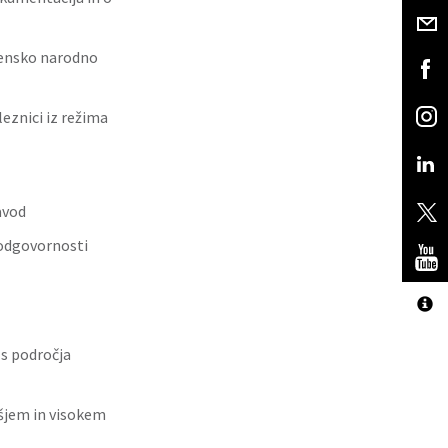
ovensko narodno
eznici iz režima
avod
 odgovornosti
 s področja
išjem in visokem