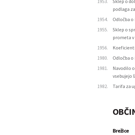
1953.
Sklep o do
podlaga za
1954.
Odločba o 
1955.
Sklep o sp
prometa v 
1956.
Koeficienti
1980.
Odločba o 
1981.
Navodilo o
vsebujejo š
1982.
Tarifa za 
OBČI
Brežice