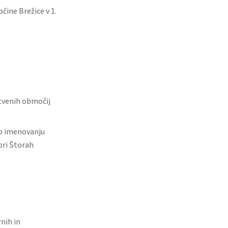
čine Brežice v 1.
itvenih območij
 o imenovanju
pri Štorah
nih in