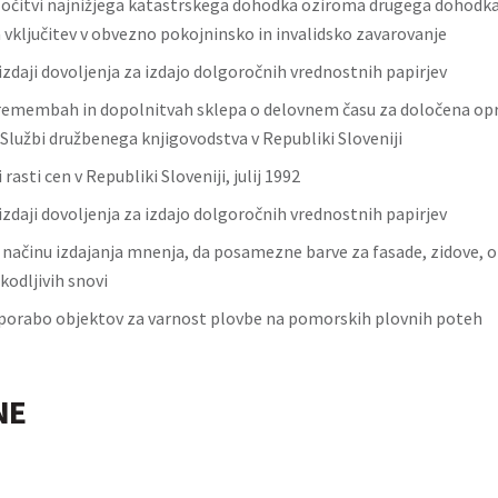
ločitvi najnižjega katastrskega dohodka oziroma drugega dohodka n
 vključitev v obvezno pokojninsko in invalidsko zavarovanje
izdaji dovoljenja za izdajo dolgoročnih vrednostnih papirjev
remembah in dopolnitvah sklepa o delovnem času za določena opr
Službi družbenega knjigovodstva v Republiki Sloveniji
 rasti cen v Republiki Sloveniji, julij 1992
izdaji dovoljenja za izdajo dolgoročnih vrednostnih papirjev
 načinu izdajanja mnenja, da posamezne barve za fasade, zidove, o
kodljivih snovi
uporabo objektov za varnost plovbe na pomorskih plovnih poteh
NE