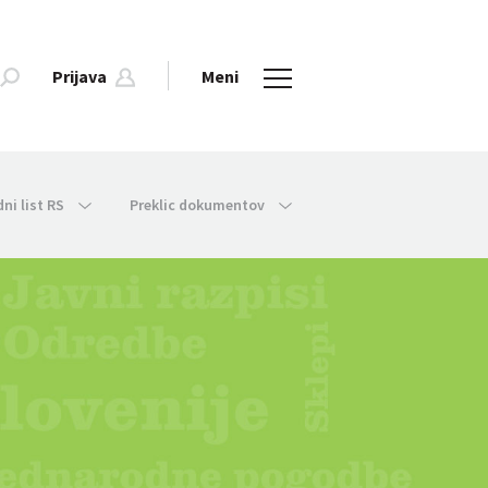
Prijava
Meni
dni list RS
Preklic dokumentov