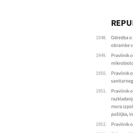
REPUB
1948.
Odredba o 
obrambe v 
1949.
Pravilnik 
mikrobiolo
1950.
Pravilnik 
sanitarneg
1951.
Pravilnik 
razkladanja
mora izpol
pošiljka, i
1952.
Pravilnik 