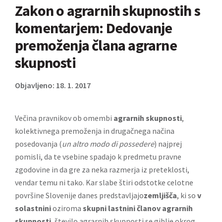
Zakon o agrarnih skupnostih s
komentarjem: Dedovanje
premoženja člana agrarne
skupnosti
Objavljeno: 18. 1. 2017
Večina pravnikov ob omembi
agrarnih skupnosti
,
kolektivnega premoženja in drugačnega načina
posedovanja (
un altro modo di possedere
) najprej
pomisli, da te vsebine spadajo k predmetu pravne
zgodovine in da gre za neka razmerja iz preteklosti,
vendar temu ni tako. Kar slabe štiri odstotke celotne
površine Slovenije danes predstavljajo
zemljišča
, ki so
v
solastnini
oziroma
skupni lastnini članov agrarnih
skupnosti
, število agrarnih skupnosti se giblje okrog