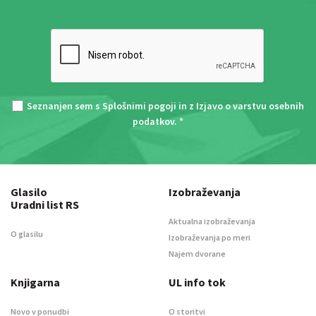
Seznanjen sem s
Splošnimi pogoji
in z
Izjavo o varstvu osebnih
podatkov
. *
Glasilo
Izobraževanja
Uradni list RS
Aktualna izobraževanja
O glasilu
Izobraževanja po meri
Najem dvorane
Knjigarna
UL info tok
Novo v ponudbi
O storitvi