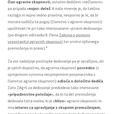
član agrarne skupnosti
, ostalim dedičem »nečlanom«
pa pripada
»nujni« delež
. A naše mnenje je, da takšna
razlaga ni nujno vedno pravilna; nesporno je le, da bi
morala sodišča ta pogoj (članstvo v agrarni skupnosti)
upoštevati le pri tako imenovanem »prvem dedovanju«
(po drugem odstavku 8. člena
Zakona o ponovni
vzpostavitvi agrarnih skupnosti
ter vrnitvi njihovega
4
premoženja in pravic).
Za vse nadaljnje postopke dedovanja pa je vprašljivo, ali
je sploh dopustno, da agrarna skupnost
posredno
(s
sprejemom oziroma nesprejemom posameznika v
članstvo agrarne skupnosti)
odloča o določitvi dediča
.
Zato ZAgrS za dedovanje predvideva tako imenovane
»pripadnostne položaje«
, da bi ta del premoženja
dedovala tista oseba, ki je
»blizu«
agrarni skupnosti in
ima
interes za upravljanje s skupnim premoženjem
,