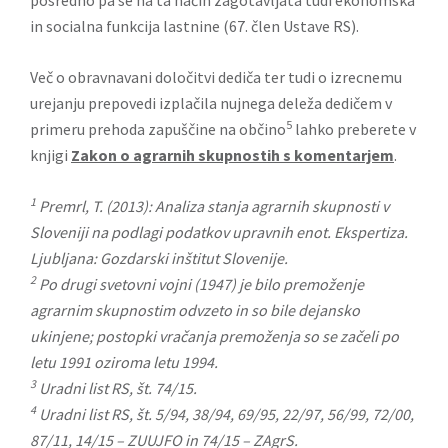
posredno pa se na ta način zagotavljata tudi ekonomska
in socialna funkcija lastnine (67. člen Ustave RS).
Več o obravnavani določitvi dediča ter tudi o izrecnemu
urejanju prepovedi izplačila nujnega deleža dedičem v
5
primeru prehoda zapuščine na občino
lahko preberete v
knjigi
Zakon o agrarnih skupnostih s komentarjem
.
1
Premrl, T. (2013): Analiza stanja agrarnih skupnosti v
Sloveniji na podlagi podatkov upravnih enot. Ekspertiza.
Ljubljana: Gozdarski inštitut Slovenije.
2
Po drugi svetovni vojni (1947) je bilo premoženje
agrarnim skupnostim odvzeto in so bile dejansko
ukinjene; postopki vračanja premoženja so se začeli po
letu 1991 oziroma letu 1994.
3
Uradni list RS, št. 74/15.
4
Uradni list RS, št. 5/94, 38/94, 69/95, 22/97, 56/99, 72/00,
87/11, 14/15 – ZUUJFO in 74/15 – ZAgrS.