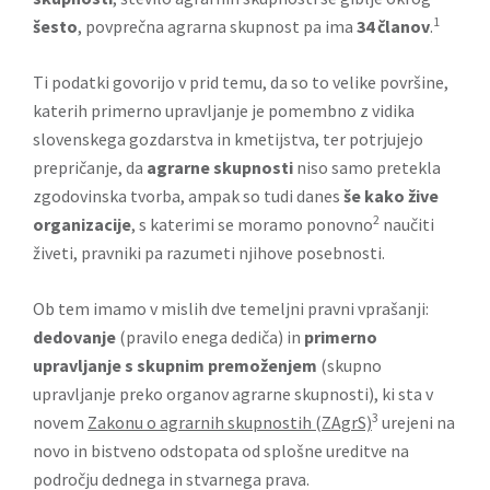
1
šesto
, povprečna agrarna skupnost pa ima
34 članov
.
Ti podatki govorijo v prid temu, da so to velike površine,
katerih primerno upravljanje je pomembno z vidika
slovenskega gozdarstva in kmetijstva, ter potrjujejo
prepričanje, da
agrarne skupnosti
niso samo pretekla
zgodovinska tvorba, ampak so tudi danes
še kako žive
2
organizacije
, s katerimi se moramo ponovno
naučiti
živeti, pravniki pa razumeti njihove posebnosti.
Ob tem imamo v mislih dve temeljni pravni vprašanji:
dedovanje
(pravilo enega dediča) in
primerno
upravljanje s skupnim premoženjem
(skupno
upravljanje preko organov agrarne skupnosti), ki sta v
3
novem
Zakonu o agrarnih skupnostih (ZAgrS)
urejeni na
novo in bistveno odstopata od splošne ureditve na
področju dednega in stvarnega prava.