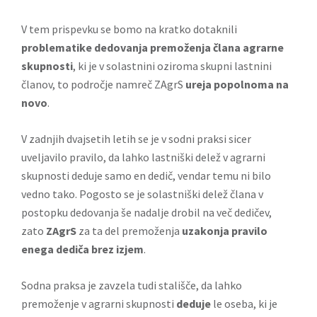
V tem prispevku se bomo na kratko dotaknili
problematike dedovanja premoženja člana agrarne
skupnosti
, ki je v solastnini oziroma skupni lastnini
članov, to področje namreč ZAgrS
ureja popolnoma na
novo
.
V zadnjih dvajsetih letih se je v sodni praksi sicer
uveljavilo pravilo, da lahko lastniški delež v agrarni
skupnosti deduje samo en dedič, vendar temu ni bilo
vedno tako. Pogosto se je solastniški delež člana v
postopku dedovanja še nadalje drobil na več dedičev,
zato
ZAgrS
za ta del premoženja
uzakonja pravilo
enega dediča brez izjem
.
Sodna praksa je zavzela tudi stališče, da lahko
premoženje v agrarni skupnosti
deduje
le oseba, ki je