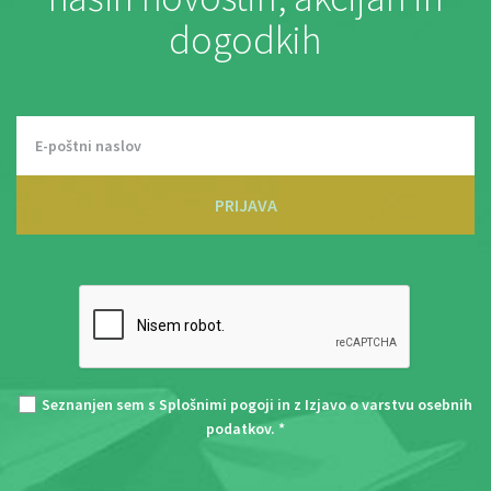
dogodkih
PRIJAVA
Seznanjen sem s
Splošnimi pogoji
in z
Izjavo o varstvu osebnih
podatkov
. *