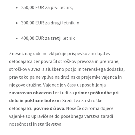
250,00 EUR za prvi letnik,
300,00 EUR za drugi letnik in
400,00 EUR za tretji letnik.
Znesek nagrade ne vključuje prispevkov in dajatev
delodajalca ter povračil stroškov prevoza in prehrane,
stroškov v zvezi s službeno potjo in terenskega dodatka,
prav tako pa ne vpliva na družinske prejemke vajenca in
njegove družine. Vajenec je v času usposabljanja
zavarovan obvezno
ter tudi za
primer poškodbe pri
delu in poklicne bolezni
. Sredstva za stroške
delodajalcu
povrne država
. Noseče oziroma doječe
vajenke so upravičene do posebnega varstva zaradi
nosečnosti in starševstva.