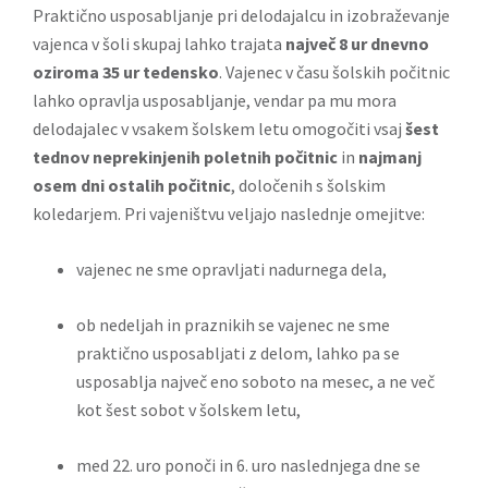
Praktično usposabljanje pri delodajalcu in izobraževanje
vajenca v šoli skupaj lahko trajata
največ 8 ur dnevno
oziroma 35 ur tedensko
. Vajenec v času šolskih počitnic
lahko opravlja usposabljanje, vendar pa mu mora
delodajalec v vsakem šolskem letu omogočiti vsaj
šest
tednov neprekinjenih poletnih počitnic
in
najmanj
osem dni ostalih počitnic
, določenih s šolskim
koledarjem. Pri vajeništvu veljajo naslednje omejitve:
vajenec ne sme opravljati nadurnega dela,
ob nedeljah in praznikih se vajenec ne sme
praktično usposabljati z delom, lahko pa se
usposablja največ eno soboto na mesec, a ne več
kot šest sobot v šolskem letu,
med 22. uro ponoči in 6. uro naslednjega dne se