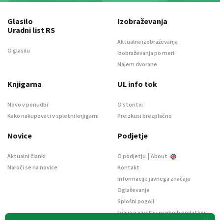
Glasilo
Izobraževanja
Uradni list RS
Aktualna izobraževanja
O glasilu
Izobraževanja po meri
Najem dvorane
Knjigarna
UL info tok
Novo v ponudbi
O storitvi
Kako nakupovati v spletni knjigarni
Preizkusi brezplačno
Novice
Podjetje
|
Aktualni članki
O podjetju
About
Naroči se na novice
Kontakt
Informacije javnega značaja
Oglaševanje
Splošni pogoji
Izjava o varstvu osebnih podatkov