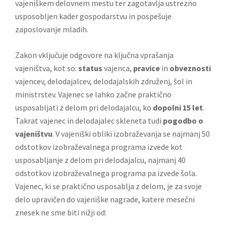
vajeniškem delovnem mestu ter zagotavlja ustrezno
usposobljen kader gospodarstvu in pospešuje
zaposlovanje mladih.
Zakon vključuje odgovore na ključna vprašanja
vajeništva, kot so:
status
vajenca,
pravice
in
obveznosti
vajencev, delodajalcev, delodajalskih združenj, šol in
ministrstev. Vajenec se lahko začne praktično
usposabljati z delom pri delodajalcu, ko
dopolni 15 let
.
Takrat vajenec in delodajalec skleneta tudi
pogodbo o
vajeništvu
. V vajeniški obliki izobraževanja se najmanj 50
odstotkov izobraževalnega programa izvede kot
usposabljanje z delom pri delodajalcu, najmanj 40
odstotkov izobraževalnega programa pa izvede šola.
Vajenec, ki se praktično usposablja z delom, je za svoje
delo upravičen do vajeniške nagrade, katere mesečni
znesek ne sme biti nižji od: