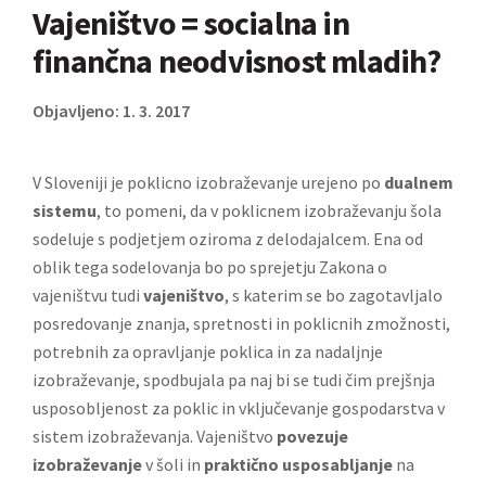
Vajeništvo = socialna in
finančna neodvisnost mladih?
Objavljeno: 1. 3. 2017
V Sloveniji je poklicno izobraževanje urejeno po
dualnem
sistemu
, to pomeni, da v poklicnem izobraževanju šola
sodeluje s podjetjem oziroma z delodajalcem. Ena od
oblik tega sodelovanja bo po sprejetju Zakona o
vajeništvu tudi
vajeništvo
, s katerim se bo zagotavljalo
posredovanje znanja, spretnosti in poklicnih zmožnosti,
potrebnih za opravljanje poklica in za nadaljnje
izobraževanje, spodbujala pa naj bi se tudi čim prejšnja
usposobljenost za poklic in vključevanje gospodarstva v
sistem izobraževanja. Vajeništvo
povezuje
izobraževanje
v šoli in
praktično usposabljanje
na