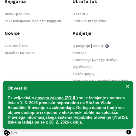
Knjigarna
UL info tok
Novo v ponudbi
O storitvi
Kako nakupovati v spletni knjigarni
Preizkusi brezplačno
Novice
Podjetje
|
Aktualni članki
O podjetju
About
Naroči se na novice
Kontakt
Informacije javnega značaja
Oglaševanje
Splošni pogoji
Izjava o varstvu osebnih podatkov
×
E-dražbe
Obvestilo
Z uveljavitvijo
novega zakona (ZOUL)
se je
izdajanje uradnega
lista s 1. 3. 2026 preneslo
neposredno
na Službo Vlade
Republike Slovenije za zakonodajo
. Od tega datuma bodo vse
objave dostopne izključno v elektronski obliki na spletišču
Pravnega informacijskega sistema Republike Slovenije (PISRS),
Uradni list d. o. o. – v likvidaciji / Vse pravice pridržane.
tiskana izdaja pa se z 28. 2. 2026 ukinja.
Pravna obvestila
/
Piškotki
/ Avtorji:
TriTim spletna agencija
v sodelovanju z
2Mobile