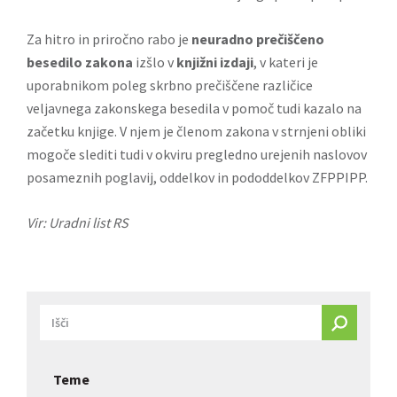
Za hitro in priročno rabo je
neuradno prečiščeno
besedilo zakona
izšlo v
knjižni izdaji
, v kateri je
uporabnikom poleg skrbno prečiščene različice
veljavnega zakonskega besedila v pomoč tudi kazalo na
začetku knjige. V njem je členom zakona v strnjeni obliki
mogoče slediti tudi v okviru pregledno urejenih naslovov
posameznih poglavij, oddelkov in pododdelkov ZFPPIPP.
Vir: Uradni list RS
Teme