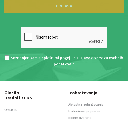
PRIJAVA
Seznanjen sem s
Splošnimi pogoji
in z
Izjavo o varstvu osebnih
podatkov
. *
Glasilo
Izobraževanja
Uradni list RS
Aktualna izobraževanja
O glasilu
Izobraževanja po meri
Najem dvorane