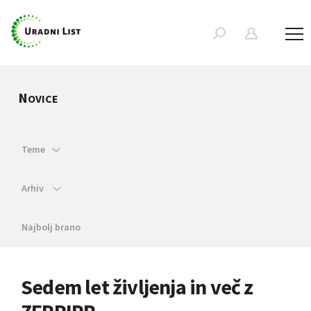
N
OVICE
Teme
Arhiv
Najbolj brano
Sedem let življenja in več z