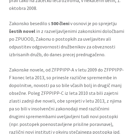
prav tako na začetku leta oziroma, v nekaterih delih, 1.
oktobra 2008.
Zakonsko besedilo s
500 členi
v osnovi je po sprejetju
šestih novel
in z razveljavljenimi zakonskimi določbami
po ZPUOOD, Zakonu o postopkih za uveljavitev ali
odpustitev odgovornosti družbenikov za obveznosti
izbrisanih družb, do danes precej predrugačeno.
Zakonske novele, od ZFPPIPP-A v letu 2009 do ZFPPIPP-
F konec leta 2013, so prinesle različne spremembe in
dopolnitve, novosti pa so bile včasih bolj in drugič manj
obsežne. Poleg ZFPPIPP-C iz leta 2010 sta bili zajetni
zlasti zadnji dve noveli, obe sprejeti v letu 2013, z njima
pa so bili v insolvenčni zakonodaji med različnimi
drugimi spremembami uveljavljeni tudi novi postopki
(npr. postopek poenostavljene prisilne poravnave),
različni novi instituti v okviru stečajnega postopka ipd.