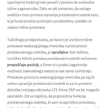
izpolnjeni) bodisi grobo poseči v pravico do svobodne
izbire zagovornika. Zato se zdi smiselno, da naloge
sodišča v tem primeru opravlja preiskovalni sodnik sam,
ki je funkcionalno pristojen za odreditev, izvedbo in
nadzor hišne preiskave.
Tudi druga predpostavka, po kateri je izvršitev hišne
preiskave nedosegljivega imetnika v pristojnosti
preiskovalnega sodnika, je
vprašljiva
. Kot rečeno,
izvršitev hišnih preiskav preiskovalni sodniki večinoma
prepuščajo policiji
, s čimer si v praksi zagotovijo
možnost naknadnega nadzora nad njeno izvršitvijo.
Preiskavo prostora nedosegljivega imetnika pa naj bi
vedno opravljal preiskovalni sodnik in za te primere
določbe tretjega odstavka 173. člena ZKP ne bo mogoče
uporabiti. Zdi se logično, da je garantna funkcija
preiskovalnega sodnika, ki sam izvaja hišno preiskavo,