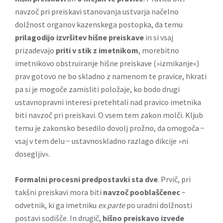
navzoč pri preiskavi stanovanja ustvarja načelno
dolžnost organov kazenskega postopka, da temu
prilagodijo izvršitev hišne preiskave
in si vsaj
prizadevajo
priti v stik z imetnikom
, morebitno
imetnikovo obstruiranje hišne preiskave (»izmikanje«)
prav gotovo ne bo skladno z namenom te pravice, hkrati
pa si je mogoče zamisliti položaje, ko bodo drugi
ustavnopravni interesi pretehtali nad pravico imetnika
biti navzoč pri preiskavi. O vsem tem zakon molči. Kljub
temu je zakonsko besedilo dovolj prožno, da omogoča −
vsaj v tem delu − ustavnoskladno razlago dikcije »ni
dosegljiv«.
Formalni procesni predpostavki sta dve
. Prvič, pri
takšni preiskavi mora biti
navzoč pooblaščenec
−
odvetnik, ki ga imetniku
ex parte
po uradni dolžnosti
postavi sodišče. In drugič,
hišno preiskavo izvede