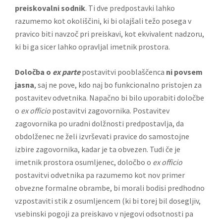
preiskovalni sodnik
. Ti dve predpostavki lahko
razumemo kot okoliščini, ki bi olajšali težo posega v
pravico biti navzoč pri preiskavi, kot ekvivalent nadzoru,
ki bi ga sicer lahko opravljal imetnik prostora.
Določba o
ex parte
postavitvi pooblaščenca
ni povsem
jasna
, saj ne pove, kdo naj bo funkcionalno pristojen za
postavitev odvetnika. Napačno bi bilo uporabiti določbe
o
ex officio
postavitvi zagovornika. Postavitev
zagovornika po uradni dolžnosti predpostavlja, da
obdolženec ne želi izvrševati pravice do samostojne
izbire zagovornika, kadar je ta obvezen. Tudi če je
imetnik prostora osumljenec, določbo o
ex officio
postavitvi odvetnika pa razumemo kot nov primer
obvezne formalne obrambe, bi morali bodisi predhodno
vzpostaviti stik z osumljencem (ki bi torej bil dosegljiv,
vsebinski pogoji za preiskavo v njegovi odsotnosti pa