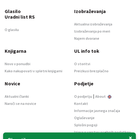
Glasilo
Izobraževanja
Uradni list RS
Aktualna izobraževanja
O glasilu
Izobraževanja po meri
Najem dvorane
Knjigarna
UL info tok
Novo v ponudbi
O storitvi
Kako nakupovati v spletni knjigarni
Preizkusi brezplačno
Novice
Podjetje
|
Aktualni članki
O podjetju
About
Naroči se na novice
Kontakt
Informacije javnega značaja
Oglaševanje
Splošni pogoji
Izjava o varstvu osebnih podatkov
×