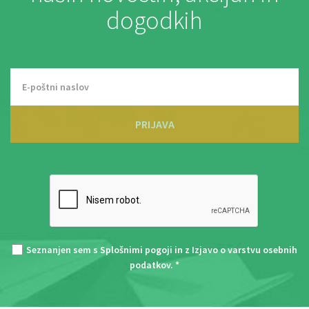
dogodkih
PRIJAVA
Seznanjen sem s
Splošnimi pogoji
in z
Izjavo o varstvu osebnih
podatkov
. *