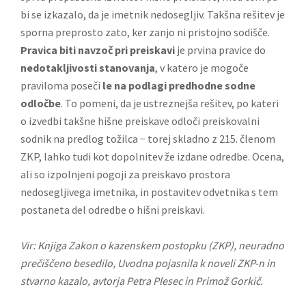
bi se izkazalo, da je imetnik nedosegljiv. Takšna rešitev je
sporna preprosto zato, ker zanjo ni pristojno sodišče.
Pravica biti navzoč pri preiskavi
je prvina pravice do
nedotakljivosti stanovanja
, v katero je mogoče
praviloma poseči
le na podlagi predhodne sodne
odločbe
. To pomeni, da je ustreznejša rešitev, po kateri
o izvedbi takšne hišne preiskave odloči preiskovalni
sodnik na predlog tožilca − torej skladno z 215. členom
ZKP, lahko tudi kot dopolnitev že izdane odredbe. Ocena,
ali so izpolnjeni pogoji za preiskavo prostora
nedosegljivega imetnika, in postavitev odvetnika s tem
postaneta del odredbe o hišni preiskavi.
Vir: Knjiga
Zakon o kazenskem postopku (ZKP), neuradno
prečiščeno besedilo, Uvodna pojasnila k noveli ZKP-n in
stvarno kazalo, avtorja Petra Plesec in Primož Gorkič
.