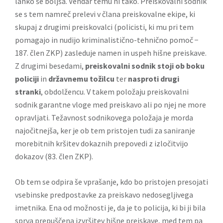
lahko še boljša. Vendar temu ni tako. Preiskovalni sodnik
se s tem namreč prelevi v člana preiskovalne ekipe, ki
skupaj z drugimi preiskovalci (policisti, ki mu pri tem
pomagajo in nudijo kriminalistično-tehnično pomoč −
187. člen ZKP) zasleduje namen in uspeh hišne preiskave.
Z drugimi besedami,
preiskovalni sodnik stoji ob boku
policiji
in
državnemu tožilcu
ter
nasproti drugi
stranki
, obdolžencu. V takem položaju preiskovalni
sodnik garantne vloge med preiskavo ali po njej ne more
opravljati. Težavnost sodnikovega položaja je morda
najočitnejša, ker je ob tem pristojen tudi za saniranje
morebitnih kršitev dokaznih prepovedi z izločitvijo
dokazov (83. člen ZKP).
Ob tem se odpira še vprašanje, kdo bo pristojen presojati
vsebinske predpostavke za preiskavo nedosegljivega
imetnika. Ena od možnosti je, da je to policija, ki bi ji bila
sprva prepuščena izvršitev hišne preiskave, med tem pa