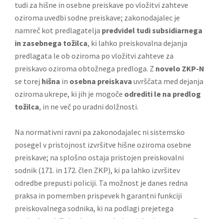
tudi za hišne in osebne preiskave po vložitvi zahteve
oziroma uvedbi sodne preiskave; zakonodajalec je
namreč kot predlagatelja
predvidel tudi subsidiarnega
in zasebnega tožilca
, ki lahko preiskovalna dejanja
predlagata le ob oziroma po vložitvi zahteve za
preiskavo oziroma obtožnega predloga. Z
novelo ZKP-N
se torej
hišna
in
osebna preiskava
uvrščata med dejanja
oziroma ukrepe, ki jih je mogoče
odrediti le na predlog
tožilca
, in ne več po uradni dolžnosti.
Na normativni ravni pa zakonodajalec ni sistemsko
posegel v pristojnost izvršitve hišne oziroma osebne
preiskave; na splošno ostaja pristojen preiskovalni
sodnik (171. in 172. člen ZKP), ki pa lahko izvršitev
odredbe prepusti policiji. Ta možnost je danes redna
praksa in pomemben prispevek h garantni funkciji
preiskovalnega sodnika, ki na podlagi prejetega