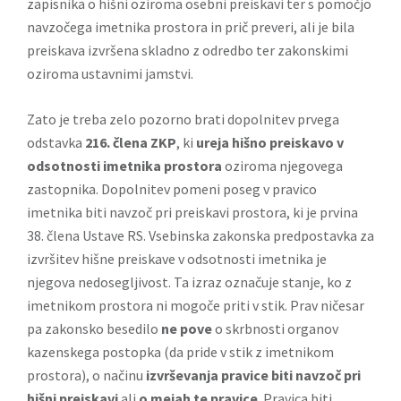
zapisnika o hišni oziroma osebni preiskavi ter s pomočjo
navzočega imetnika prostora in prič preveri, ali je bila
preiskava izvršena skladno z odredbo ter zakonskimi
oziroma ustavnimi jamstvi.
Zato je treba zelo pozorno brati dopolnitev prvega
odstavka
216. člena ZKP
, ki
ureja hišno preiskavo v
odsotnosti imetnika prostora
oziroma njegovega
zastopnika. Dopolnitev pomeni poseg v pravico
imetnika biti navzoč pri preiskavi prostora, ki je prvina
38. člena Ustave RS. Vsebinska zakonska predpostavka za
izvršitev hišne preiskave v odsotnosti imetnika je
njegova nedosegljivost. Ta izraz označuje stanje, ko z
imetnikom prostora ni mogoče priti v stik. Prav ničesar
pa zakonsko besedilo
ne pove
o skrbnosti organov
kazenskega postopka (da pride v stik z imetnikom
prostora), o načinu
izvrševanja pravice biti navzoč pri
hišni preiskavi
ali
o mejah te pravice
. Pravica biti