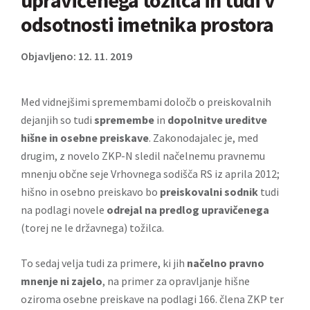
upravičenega tožilca in tudi v
odsotnosti imetnika prostora
Objavljeno: 12. 11. 2019
Med vidnejšimi spremembami določb o preiskovalnih
dejanjih so tudi
spremembe
in
dopolnitve
ureditve
hišne in osebne preiskave
. Zakonodajalec je, med
drugim, z novelo ZKP-N sledil načelnemu pravnemu
mnenju občne seje Vrhovnega sodišča RS iz aprila 2012;
hišno in osebno preiskavo bo
preiskovalni sodnik
tudi
na podlagi novele
odrejal na predlog upravičenega
(torej ne le državnega) tožilca.
To sedaj velja tudi za primere, ki jih
načelno pravno
mnenje ni zajelo
, na primer za opravljanje hišne
oziroma osebne preiskave na podlagi 166. člena ZKP ter