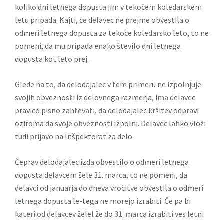
koliko dni letnega dopusta jim v tekočem koledarskem
letu pripada. Kajti, če delavec ne prejme obvestila o
odmeri letnega dopusta za tekoče koledarsko leto, to ne
pomeni, da mu pripada enako število dni letnega
dopusta kot leto prej.
Glede na to, da delodajalec v tem primeru ne izpolnjuje
svojih obveznosti iz delovnega razmerja, ima delavec
pravico pisno zahtevati, da delodajalec kršitev odpravi
oziroma da svoje obveznosti izpolni. Delavec lahko vloži
tudi prijavo na Inšpektorat za delo.
Čeprav delodajalec izda obvestilo o odmeri letnega
dopusta delavcem šele 31. marca, to ne pomeni, da
delavci od januarja do dneva vročitve obvestila o odmeri
letnega dopusta le-tega ne morejo izrabiti. Če pa bi
kateri od delavcev želel že do 31. marca izrabiti ves letni