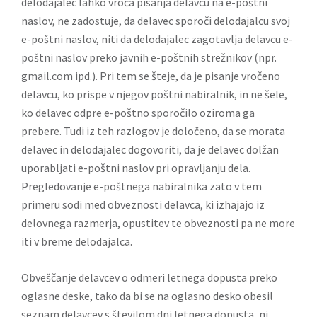
delodajalec lahko vroča pisanja delavcu na e-poštni
naslov, ne zadostuje, da delavec sporoči delodajalcu svoj
e-poštni naslov, niti da delodajalec zagotavlja delavcu e-
poštni naslov preko javnih e-poštnih strežnikov (npr.
gmail.com ipd.). Pri tem se šteje, da je pisanje vročeno
delavcu, ko prispe v njegov poštni nabiralnik, in ne šele,
ko delavec odpre e-poštno sporočilo oziroma ga
prebere. Tudi iz teh razlogov je določeno, da se morata
delavec in delodajalec dogovoriti, da je delavec dolžan
uporabljati e-poštni naslov pri opravljanju dela.
Pregledovanje e-poštnega nabiralnika zato v tem
primeru sodi med obveznosti delavca, ki izhajajo iz
delovnega razmerja, opustitev te obveznosti pa ne more
iti v breme delodajalca.
Obveščanje delavcev o odmeri letnega dopusta preko
oglasne deske, tako da bi se na oglasno desko obesil
seznam delavcev s številom dni letnega dopusta, ni