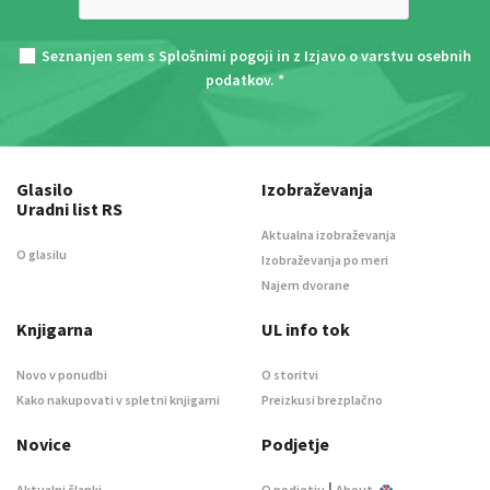
Seznanjen sem s
Splošnimi pogoji
in z
Izjavo o varstvu osebnih
podatkov
. *
Glasilo
Izobraževanja
Uradni list RS
Aktualna izobraževanja
O glasilu
Izobraževanja po meri
Najem dvorane
Knjigarna
UL info tok
Novo v ponudbi
O storitvi
Kako nakupovati v spletni knjigarni
Preizkusi brezplačno
Novice
Podjetje
|
Aktualni članki
O podjetju
About