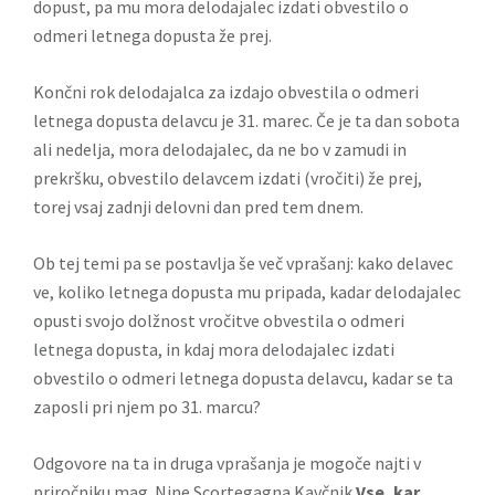
dopust, pa mu mora delodajalec izdati obvestilo o
odmeri letnega dopusta že prej.
Končni rok delodajalca za izdajo obvestila o odmeri
letnega dopusta delavcu je 31. marec. Če je ta dan sobota
ali nedelja, mora delodajalec, da ne bo v zamudi in
prekršku, obvestilo delavcem izdati (vročiti) že prej,
torej vsaj zadnji delovni dan pred tem dnem.
Ob tej temi pa se postavlja še več vprašanj: kako delavec
ve, koliko letnega dopusta mu pripada, kadar delodajalec
opusti svojo dolžnost vročitve obvestila o odmeri
letnega dopusta, in kdaj mora delodajalec izdati
obvestilo o odmeri letnega dopusta delavcu, kadar se ta
zaposli pri njem po 31. marcu?
Odgovore na ta in druga vprašanja je mogoče najti v
priročniku mag. Nine Scortegagna Kavčnik
Vse, kar