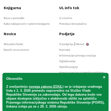
Knjigarna
UL info tok
Novo v ponudbi
O storitvi
Kako nakupovati v spletni knjigarni
Preizkusi brezplačno
Novice
Podjetje
|
Aktualni članki
O podjetju
About
Naroči se na novice
Kontakt
Informacije javnega značaja
Oglaševanje
Splošni pogoji
Izjava o varstvu osebnih podatkov
×
E-dražbe
Obvestilo
Z uveljavitvijo
novega zakona (ZOUL)
se je
izdajanje uradnega
lista s 1. 3. 2026 preneslo
neposredno
na Službo Vlade
Republike Slovenije za zakonodajo
. Od tega datuma bodo vse
objave dostopne izključno v elektronski obliki na spletišču
Pravnega informacijskega sistema Republike Slovenije (PISRS),
Uradni list d. o. o. – v likvidaciji / Vse pravice pridržane.
tiskana izdaja pa se z 28. 2. 2026 ukinja.
Pravna obvestila
/
Piškotki
/ Avtorji:
TriTim spletna agencija
v sodelovanju z