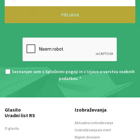
PRIJAVA
Seznanjen sem s
Splošnimi pogoji
in z
Izjavo o varstvu osebnih
podatkov
. *
Glasilo
Izobraževanja
Uradni list RS
Aktualna izobraževanja
O glasilu
Izobraževanja po meri
Najem dvorane