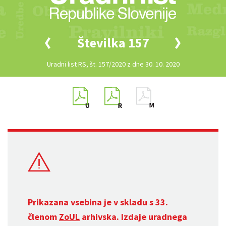
Številka 157
Uradni list RS, št. 157/2020 z dne 30. 10. 2020
Prikazana vsebina je v skladu s 33.
členom
ZoUL
arhivska. Izdaje uradnega