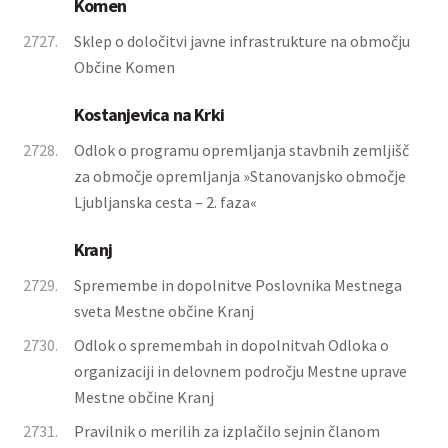
Komen
2727.
Sklep o določitvi javne infrastrukture na območju
Občine Komen
Kostanjevica na Krki
2728.
Odlok o programu opremljanja stavbnih zemljišč
za območje opremljanja »Stanovanjsko območje
Ljubljanska cesta – 2. faza«
Kranj
2729.
Spremembe in dopolnitve Poslovnika Mestnega
sveta Mestne občine Kranj
2730.
Odlok o spremembah in dopolnitvah Odloka o
organizaciji in delovnem področju Mestne uprave
Mestne občine Kranj
2731.
Pravilnik o merilih za izplačilo sejnin članom