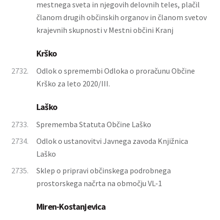
mestnega sveta in njegovih delovnih teles, plačil
članom drugih občinskih organov in članom svetov
krajevnih skupnosti v Mestni občini Kranj
Krško
2732.
Odlok o spremembi Odloka o proračunu Občine
Krško za leto 2020/III.
Laško
2733.
Sprememba Statuta Občine Laško
2734.
Odlok o ustanovitvi Javnega zavoda Knjižnica
Laško
2735.
Sklep o pripravi občinskega podrobnega
prostorskega načrta na območju VL-1
Miren-Kostanjevica