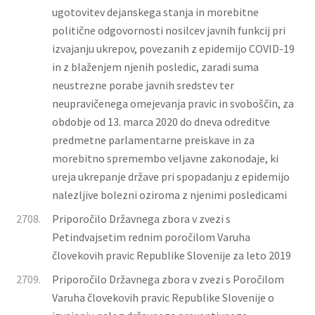
ugotovitev dejanskega stanja in morebitne
politične odgovornosti nosilcev javnih funkcij pri
izvajanju ukrepov, povezanih z epidemijo COVID-19
in z blaženjem njenih posledic, zaradi suma
neustrezne porabe javnih sredstev ter
neupravičenega omejevanja pravic in svoboščin, za
obdobje od 13. marca 2020 do dneva odreditve
predmetne parlamentarne preiskave in za
morebitno spremembo veljavne zakonodaje, ki
ureja ukrepanje države pri spopadanju z epidemijo
nalezljive bolezni oziroma z njenimi posledicami
2708.
Priporočilo Državnega zbora v zvezi s
Petindvajsetim rednim poročilom Varuha
človekovih pravic Republike Slovenije za leto 2019
2709.
Priporočilo Državnega zbora v zvezi s Poročilom
Varuha človekovih pravic Republike Slovenije o