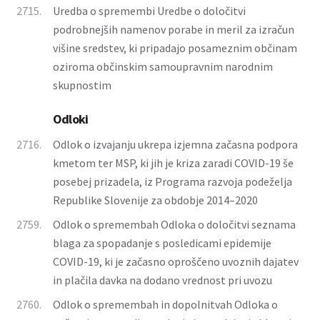
2715.
Uredba o spremembi Uredbe o določitvi
podrobnejših namenov porabe in meril za izračun
višine sredstev, ki pripadajo posameznim občinam
oziroma občinskim samoupravnim narodnim
skupnostim
Odloki
2716.
Odlok o izvajanju ukrepa izjemna začasna podpora
kmetom ter MSP, ki jih je kriza zaradi COVID-19 še
posebej prizadela, iz Programa razvoja podeželja
Republike Slovenije za obdobje 2014–2020
2759.
Odlok o spremembah Odloka o določitvi seznama
blaga za spopadanje s posledicami epidemije
COVID-19, ki je začasno oproščeno uvoznih dajatev
in plačila davka na dodano vrednost pri uvozu
2760.
Odlok o spremembah in dopolnitvah Odloka o