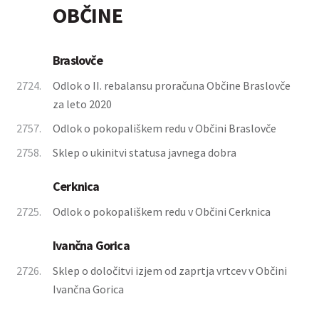
OBČINE
Braslovče
2724.
Odlok o II. rebalansu proračuna Občine Braslovče
za leto 2020
2757.
Odlok o pokopališkem redu v Občini Braslovče
2758.
Sklep o ukinitvi statusa javnega dobra
Cerknica
2725.
Odlok o pokopališkem redu v Občini Cerknica
Ivančna Gorica
2726.
Sklep o določitvi izjem od zaprtja vrtcev v Občini
Ivančna Gorica