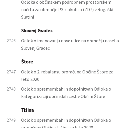
Odloka o občinskem podrobnem prostorskem
načrtu za območje P3 z okolico (ZD7) v Rogaški
Slatini
Slovenj Gradec
2746.
Odlok o imenovanju nove ulice na območju naselja
Slovenj Gradec
Štore
2747.
Odlok o 2. rebalansu proračuna Občine Štore za
leto 2020
2748.
Odlok o spremembah in dopolnitvah Odloka o
kategorizaciji občinskih cest v Občini Štore
Tišina
2749.
Odlok o spremembah in dopolnitvah Odloka o
proračunu Občine Tišina za leto 2020