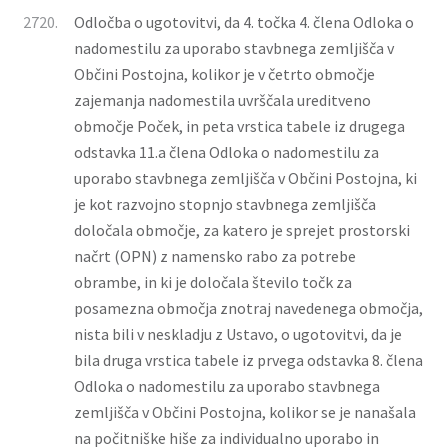
2720.
Odločba o ugotovitvi, da 4. točka 4. člena Odloka o
nadomestilu za uporabo stavbnega zemljišča v
Občini Postojna, kolikor je v četrto območje
zajemanja nadomestila uvrščala ureditveno
območje Poček, in peta vrstica tabele iz drugega
odstavka 11.a člena Odloka o nadomestilu za
uporabo stavbnega zemljišča v Občini Postojna, ki
je kot razvojno stopnjo stavbnega zemljišča
določala območje, za katero je sprejet prostorski
načrt (OPN) z namensko rabo za potrebe
obrambe, in ki je določala število točk za
posamezna območja znotraj navedenega območja,
nista bili v neskladju z Ustavo, o ugotovitvi, da je
bila druga vrstica tabele iz prvega odstavka 8. člena
Odloka o nadomestilu za uporabo stavbnega
zemljišča v Občini Postojna, kolikor se je nanašala
na počitniške hiše za individualno uporabo in