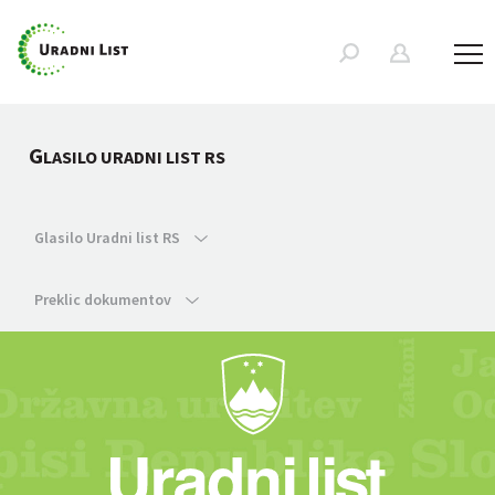
G
LASILO URADNI LIST RS
Glasilo Uradni list RS
Preklic dokumentov