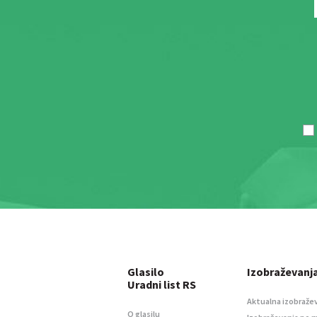
Glasilo
Izobraževanj
Uradni list RS
Aktualna izobraže
O glasilu