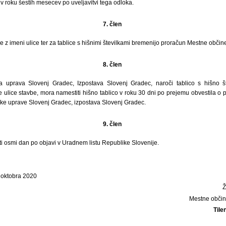
roku šestih mesecev po uveljavitvi tega odloka.
7. člen
ble z imeni ulice ter za tablice s hišnimi številkami bremenijo proračun Mestne obči
8. člen
uprava Slovenj Gradec, Izpostava Slovenj Gradec, naroči tablico s hišno št
ulice stavbe, mora namestiti hišno tablico v roku 30 dni po prejemu obvestila o p
e uprave Slovenj Gradec, izpostava Slovenj Gradec.
9. člen
ti osmi dan po objavi v Uradnem listu Republike Slovenije.
 oktobra 2020
Mestne občin
Tile