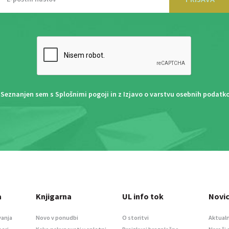
Seznanjen sem s
Splošnimi pogoji
in z
Izjavo o varstvu osebnih podatk
a
Knjigarna
UL info tok
Novi
vanja
Novo v ponudbi
O storitvi
Aktualn