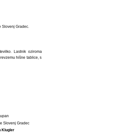
ne Slovenj Gradec.
evilko. Lastnik oziroma
revzemu hišne tablice, s
Župan
e Slovenj Gradec
n Klugler