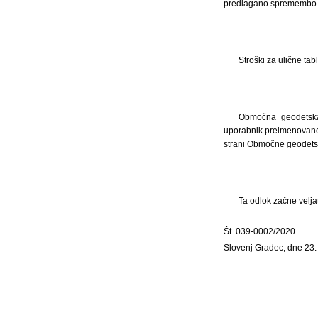
predlagano spremembo v 
Stroški za ulične ta
Območna geodetska 
uporabnik preimenovane 
strani Območne geodetsk
Ta odlok začne velja
Št. 039-0002/2020
Slovenj Gradec, dne 23.