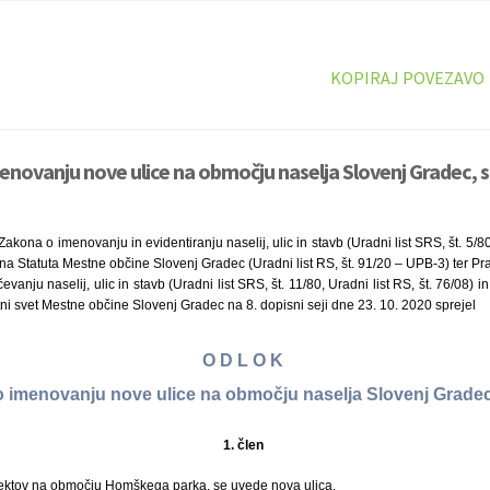
KOPIRAJ POVEZAVO
enovanju nove ulice na območju naselja Slovenj Gradec, s
akona o imenovanju in evidentiranju naselij, ulic in stavb (Uradni list SRS, št. 5/80
lena Statuta Mestne občine Slovenj Gradec (Uradni list RS, št. 91/20 – UPB-3) ter P
ačevanju naselij, ulic in stavb (Uradni list SRS, št. 11/80, Uradni list RS, št. 76/08
stni svet Mestne občine Slovenj Gradec na 8. dopisni seji dne 23. 10. 2020 sprejel
O D L O K
o imenovanju nove ulice na območju naselja Slovenj Grade
1. člen
jektov na območju Homškega parka, se uvede nova ulica.