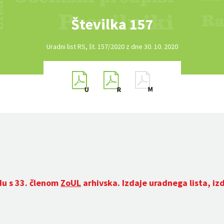
Številka 157
Uradni list RS, št. 157/2020 z dne 30. 10. 2020
du s 33. členom
ZoUL
arhivska. Izdaje uradnega lista, iz