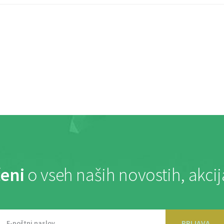
eni
o vseh naših novostih, akci
PRIJAVA