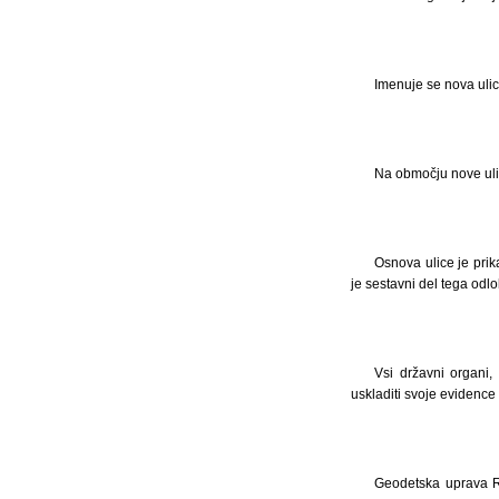
Imenuje se nova ulica
Na območju nove ulic
Osnova ulice je prik
je sestavni del tega odl
Vsi državni organi,
uskladiti svoje evidence
Geodetska uprava R