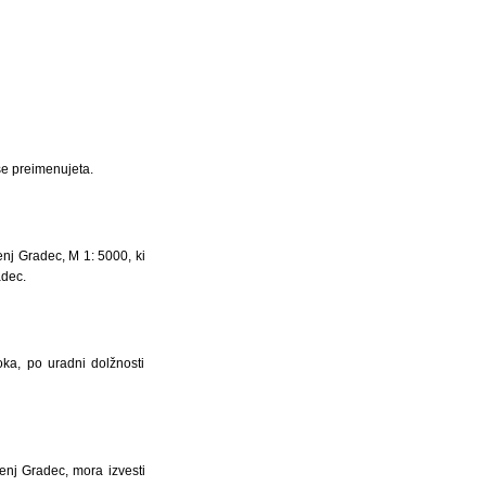
 se preimenujeta.
enj Gradec, M 1: 5000, ki
adec.
oka, po uradni dolžnosti
nj Gradec, mora izvesti