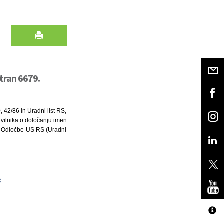
tran 6679.
, 42/86 in Uradni list RS,
ravilnika o določanju imen
) in Odločbe US RS (Uradni
c