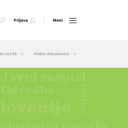
Prijava
Meni
dni list RS
Preklic dokumentov