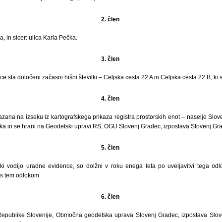
2. člen
, in sicer: ulica Karla Pečka.
3. člen
e sta določeni začasni hišni številki – Celjska cesta 22 A in Celjska cesta 22 B, ki
4. člen
azana na izseku iz kartografskega prikaza registra prostorskih enot – naselje Slov
oka in se hrani na Geodetski upravi RS, OGU Slovenj Gradec, izpostava Slovenj Gr
5. člen
 ki vodijo uradne evidence, so dolžni v roku enega leta po uveljavitvi tega odl
 s tem odlokom.
6. člen
epublike Slovenije, Območna geodetska uprava Slovenj Gradec, izpostava Slove