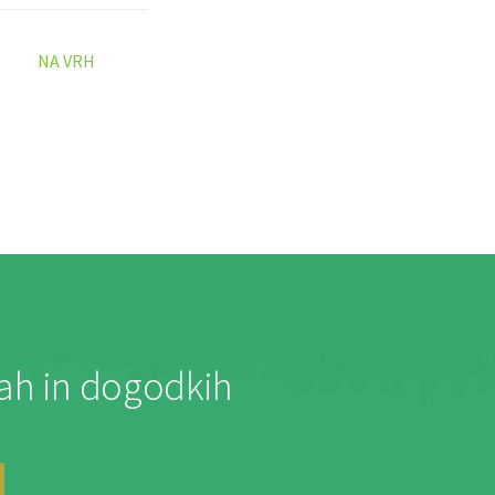
NA VRH
jah in dogodkih