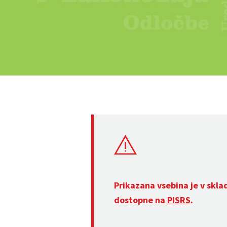
Prikazana vsebina je v skla
dostopne na
PISRS
.