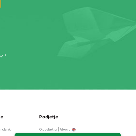
ov
. *
ce
Podjetje
|
i članki
O podjetju
About