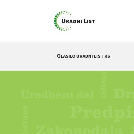
G
LASILO URADNI LIST RS