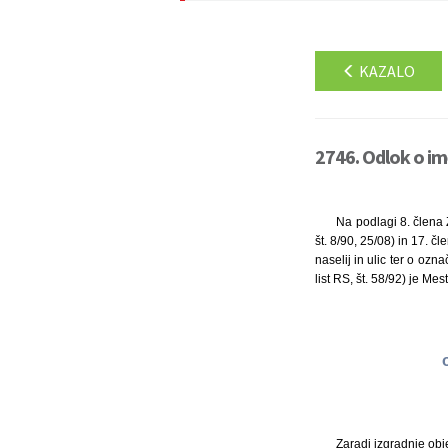
KAZALO
2746. Odlok o im
Na podlagi 8. člena Z
št. 8/90, 25/08) in 17. č
naselij in ulic ter o ozn
list RS, št. 58/92) je Me
Zaradi izgradnje ob