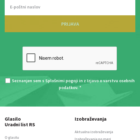
PRIJAVA
Seznanjen sem s
Splošnimi pogoji
in z
Izjavo o varstvu osebnih
podatkov
. *
Glasilo
Izobraževanja
Uradni list RS
Aktualna izobraževanja
O glasilu
Izobraževanja po meri