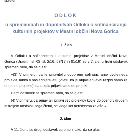
sprejel
O D L O K
o spremembah in dopolnitvah Odloka o sofinanciranju
kulturnih projektov v Mestni občini Nova Gorica
1.
člen
V Odloku o sofinanciranju kulturnih projektov v Mestni občini Nova
Gorica (Uradni list RS, št. 2/16, 68/17 in 81/19) se v 7. členu tretji odstavek
spremeni tako, da se glasi:
»(3) V primeru, da je prijavitelju odobreno sofinanciranje dvoletnega
projekta, lahko v naslednjem letu (v letu, ko je objavljen javni razpis samo za
enoletne projekte), na razpis prijavi samo en projekt.
Četrti odstavek se spremeni tako, da se glasi:
(4) V primeru, da prijavitelj prijavi več projektov kot je določeno v drugem
in tretjem odstavku tega člena, se vloga kot neustrezna zavrže.«.
2. člen
V 11. členu se drugi odstavek spremeni tako, da se glasi: