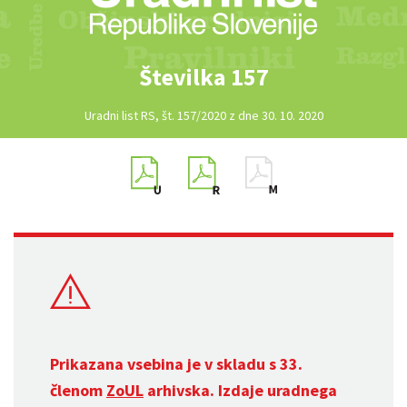
Številka 157
Uradni list RS, št. 157/2020 z dne 30. 10. 2020
Prikazana vsebina je v skladu s 33.
členom
ZoUL
arhivska. Izdaje uradnega