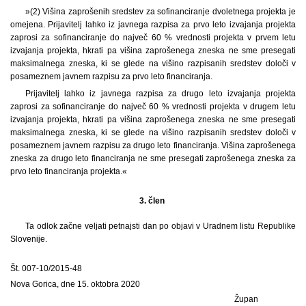
»(2) Višina zaprošenih sredstev za sofinanciranje dvoletnega projekta je
omejena. Prijavitelj lahko iz javnega razpisa za prvo leto izvajanja projekta
zaprosi za sofinanciranje do največ 60 % vrednosti projekta v prvem letu
izvajanja projekta, hkrati pa višina zaprošenega zneska ne sme presegati
maksimalnega zneska, ki se glede na višino razpisanih sredstev določi v
posameznem javnem razpisu za prvo leto financiranja.
Prijavitelj lahko iz javnega razpisa za drugo leto izvajanja projekta
zaprosi za sofinanciranje do največ 60 % vrednosti projekta v drugem letu
izvajanja projekta, hkrati pa višina zaprošenega zneska ne sme presegati
maksimalnega zneska, ki se glede na višino razpisanih sredstev določi v
posameznem javnem razpisu za drugo leto financiranja. Višina zaprošenega
zneska za drugo leto financiranja ne sme presegati zaprošenega zneska za
prvo leto financiranja projekta.«
3. člen
Ta odlok začne veljati petnajsti dan po objavi v Uradnem listu Republike
Slovenije.
Št. 007-10/2015-48
Nova Gorica, dne 15. oktobra 2020
Župan