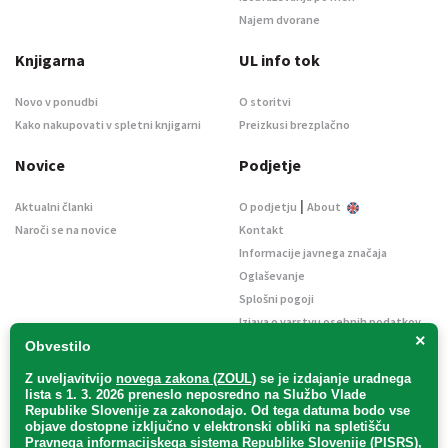
Najem dvorane
Knjigarna
UL info tok
Novo v ponudbi
O storitvi
Kako nakupovati v spletni knjigarni
Preizkusi brezplačno
Novice
Podjetje
|
Aktualni članki
O podjetju
About
Naroči se na novice
Kontakt
Informacije javnega značaja
Oglaševanje
Splošni pogoji
Izjava o varstvu osebnih podatkov
×
E-dražbe
Obvestilo
Z uveljavitvijo
novega zakona (ZOUL)
se je
izdajanje uradnega
lista s 1. 3. 2026 preneslo
neposredno
na Službo Vlade
Republike Slovenije za zakonodajo
. Od tega datuma bodo vse
objave dostopne izključno v elektronski obliki na spletišču
Pravnega informacijskega sistema Republike Slovenije (PISRS),