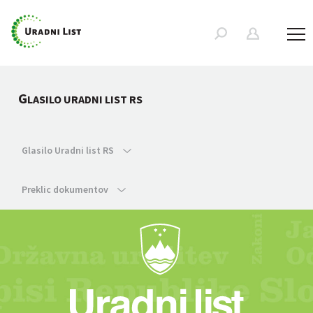
G
LASILO URADNI LIST RS
Glasilo Uradni list RS
Preklic dokumentov