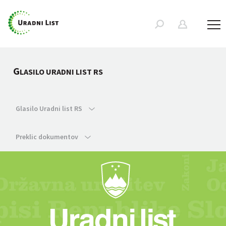
G
LASILO URADNI LIST RS
Glasilo Uradni list RS
Preklic dokumentov