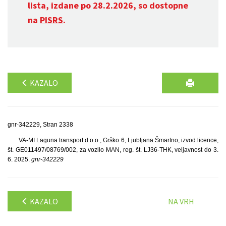
lista, izdane po 28.2.2026, so dostopne
na
PISRS
.
KAZALO
gnr-342229, Stran 2338
VA-MI Laguna transport d.o.o., Grško 6, Ljubljana Šmartno, izvod licence,
št. GE011497/08769/002, za vozilo MAN, reg. št. LJ36-THK, veljavnost do 3.
6. 2025.
gnr-342229
KAZALO
NA VRH