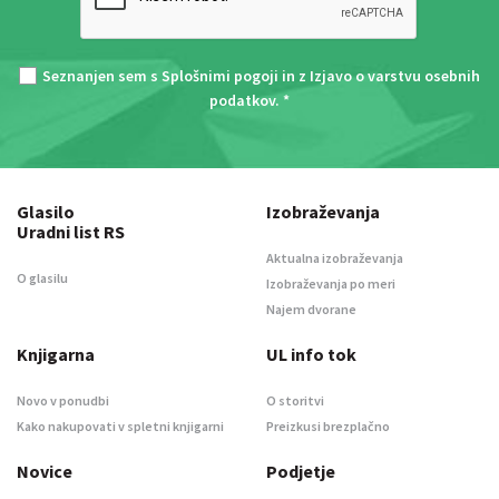
Seznanjen sem s
Splošnimi pogoji
in z
Izjavo o varstvu osebnih
podatkov
. *
Glasilo
Izobraževanja
Uradni list RS
Aktualna izobraževanja
O glasilu
Izobraževanja po meri
Najem dvorane
Knjigarna
UL info tok
Novo v ponudbi
O storitvi
Kako nakupovati v spletni knjigarni
Preizkusi brezplačno
Novice
Podjetje