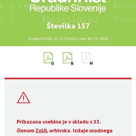
Številka 157
Uradni list RS, št. 157/2020 z dne 30. 10. 2020
Prikazana vsebina je v skladu s 33.
členom
ZoUL
arhivska. Izdaje uradnega