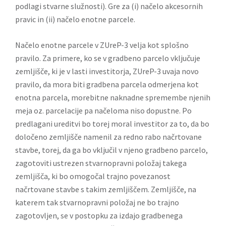
podlagi stvarne služnosti). Gre za (i) načelo akcesornih
pravic in (ii) načelo enotne parcele.
Načelo enotne parcele v ZUreP-3 velja kot splošno
pravilo. Za primere, ko se v gradbeno parcelo vključuje
zemljišče, ki je v lasti investitorja, ZUreP-3 uvaja novo
pravilo, da mora biti gradbena parcela odmerjena kot
enotna parcela, morebitne naknadne spremembe njenih
meja oz. parcelacije pa načeloma niso dopustne. Po
predlagani ureditvi bo torej moral investitor za to, da bo
določeno zemljišče namenil za redno rabo načrtovane
stavbe, torej, da ga bo vključil v njeno gradbeno parcelo,
zagotoviti ustrezen stvarnopravni položaj takega
zemljišča, ki bo omogočal trajno povezanost
načrtovane stavbe s takim zemljiščem. Zemljišče, na
katerem tak stvarnopravni položaj ne bo trajno
zagotovljen, se v postopku za izdajo gradbenega