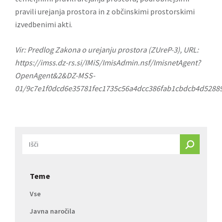
pravili urejanja prostora in z občinskimi prostorskimi
izvedbenimi akti.
Vir: Predlog Zakona o urejanju prostora (ZUreP-3), URL:
https://imss.dz-rs.si/IMiS/ImisAdmin.nsf/ImisnetAgent?
OpenAgent&2&DZ-MSS-
01/9c7e1f0dcd6e35781fec1735c56a4dcc386fab1cbdcb4d5288
Teme
Vse
Javna naročila