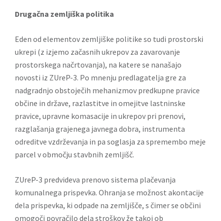
Drugačna zemljiška politika
Eden od elementov zemljiške politike so tudi prostorski
ukrepi (z izjemo začasnih ukrepov za zavarovanje
prostorskega načrtovanja), na katere se nanašajo
novosti iz ZUreP-3. Po mnenju predlagatelja gre za
nadgradnjo obstoječih mehanizmov predkupne pravice
občine in države, razlastitve in omejitve lastninske
pravice, upravne komasacije in ukrepov pri prenovi,
razglašanja grajenega javnega dobra, instrumenta
odreditve vzdrževanja in pa soglasja za spremembo meje
parcel v območju stavbnih zemljišč.
ZUreP-3 predvideva prenovo sistema plačevanja
komunalnega prispevka. Ohranja se možnost akontacije
dela prispevka, ki odpade na zemljišče, s čimer se občini
omogoči povračilo dela stroškov že takoj ob