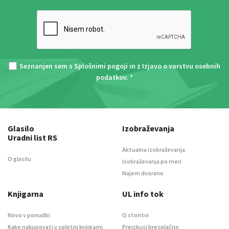
Seznanjen sem s
Splošnimi pogoji
in z
Izjavo o varstvu osebnih
podatkov
. *
Glasilo
Izobraževanja
Uradni list RS
Aktualna izobraževanja
O glasilu
Izobraževanja po meri
Najem dvorane
Knjigarna
UL info tok
Novo v ponudbi
O storitvi
Kako nakupovati v spletni knjigarni
Preizkusi brezplačno