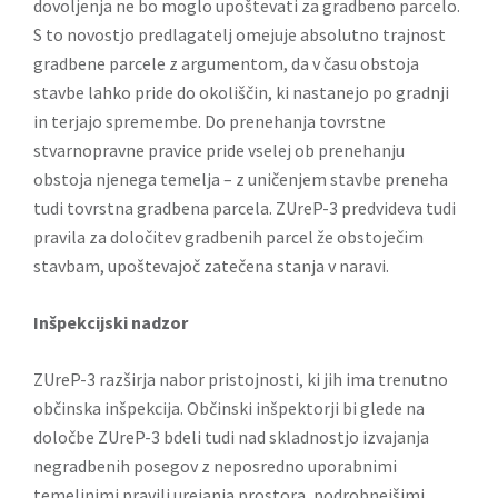
dovoljenja ne bo moglo upoštevati za gradbeno parcelo.
S to novostjo predlagatelj omejuje absolutno trajnost
gradbene parcele z argumentom, da v času obstoja
stavbe lahko pride do okoliščin, ki nastanejo po gradnji
in terjajo spremembe. Do prenehanja tovrstne
stvarnopravne pravice pride vselej ob prenehanju
obstoja njenega temelja – z uničenjem stavbe preneha
tudi tovrstna gradbena parcela. ZUreP-3 predvideva tudi
pravila za določitev gradbenih parcel že obstoječim
stavbam, upoštevajoč zatečena stanja v naravi.
Inšpekcijski nadzor
ZUreP-3 razširja nabor pristojnosti, ki jih ima trenutno
občinska inšpekcija. Občinski inšpektorji bi glede na
določbe ZUreP-3 bdeli tudi nad skladnostjo izvajanja
negradbenih posegov z neposredno uporabnimi
temeljnimi pravili urejanja prostora, podrobnejšimi