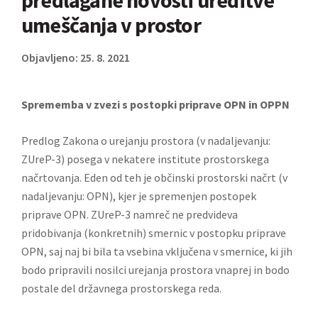
predlagane novosti ureditve
umeščanja v prostor
Objavljeno: 25. 8. 2021
Sprememba v zvezi s postopki priprave OPN in OPPN
Predlog Zakona o urejanju prostora (v nadaljevanju:
ZUreP-3) posega v nekatere institute prostorskega
načrtovanja. Eden od teh je občinski prostorski načrt (v
nadaljevanju: OPN), kjer je spremenjen postopek
priprave OPN. ZUreP-3 namreč ne predvideva
pridobivanja (konkretnih) smernic v postopku priprave
OPN, saj naj bi bila ta vsebina vključena v smernice, ki jih
bodo pripravili nosilci urejanja prostora vnaprej in bodo
postale del državnega prostorskega reda.