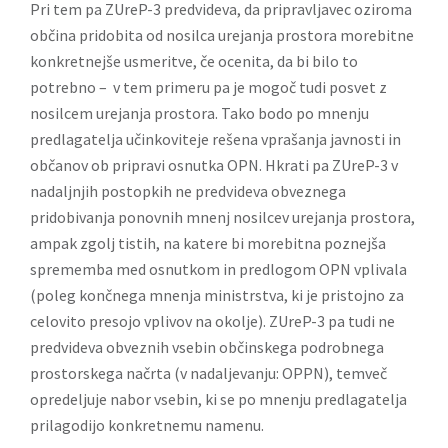
Pri tem pa ZUreP-3 predvideva, da pripravljavec oziroma
občina pridobita od nosilca urejanja prostora morebitne
konkretnejše usmeritve, če ocenita, da bi bilo to
potrebno – v tem primeru pa je mogoč tudi posvet z
nosilcem urejanja prostora. Tako bodo po mnenju
predlagatelja učinkoviteje rešena vprašanja javnosti in
občanov ob pripravi osnutka OPN. Hkrati pa ZUreP-3 v
nadaljnjih postopkih ne predvideva obveznega
pridobivanja ponovnih mnenj nosilcev urejanja prostora,
ampak zgolj tistih, na katere bi morebitna poznejša
sprememba med osnutkom in predlogom OPN vplivala
(poleg končnega mnenja ministrstva, ki je pristojno za
celovito presojo vplivov na okolje). ZUreP-3 pa tudi ne
predvideva obveznih vsebin občinskega podrobnega
prostorskega načrta (v nadaljevanju: OPPN), temveč
opredeljuje nabor vsebin, ki se po mnenju predlagatelja
prilagodijo konkretnemu namenu.