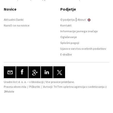
Novice
Podjetje
|
Aktualni članki
O podjetju
About
Naroči se na novice
Kontakt
Informacije javnega značaja
Oglaševanje
Splošni pogoji
Izjava o varstvu osebnih podatkov
E-dražbe
Uradni list d. o. o. – v likvidaciji / Vse pravice pridržane.
Pravna obvestila
/
Piškotki
/ Avtorji:
TriTim spletna agencija
v sodelovanju z
2Mobile