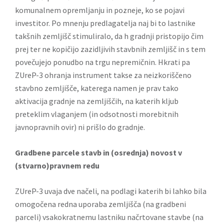
komunalnem opremljanju in pozneje, ko se pojavi
investitor. Po mnenju predlagatelja naj bi to lastnike
takšnih zemljišč stimuliralo, da h gradnji pristopijo čim
prej ter ne kopičijo zazidljivih stavbnih zemljišč in s tem
povečujejo ponudbo na trgu nepremičnin. Hkrati pa
ZUreP-3 ohranja instrument takse za neizkoriščeno
stavbno zemljišče, katerega namen je prav tako
aktivacija gradnje na zemljiščih, na katerih kljub
preteklim vlaganjem (in odsotnosti morebitnih
javnopravnih ovir) ni prišlo do gradnje.
Gradbene parcele stavb in (osrednja) novost v
(stvarno)pravnem redu
ZUreP-3 uvaja dve načeli, na podlagi katerih bi lahko bila
omogočena redna uporaba zemljišča (na gradbeni
parceli) vsakokratnemu lastniku načrtovane stavbe (na