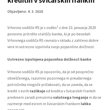
kreditih v švicarskih frankih
Objavljeno: 4. 3. 2020
1
Vrhovno sodišče RS je s sodbo
z dne 23. januarja 2020
ponovno pritrdilo stališču banke, ki je po besedah
Vrhovnega sodišča RS ravnala v skladu z zahtevo dobre
vere in ustrezno izpolnila svojo pojasnilno dolžnost.
Ustrezno izpolnjena pojasnilna dolžnost banke
Vrhovno sodišče RS je opozorilo, da je od povprečno
obveščenega, razumno pozornega in preudarnega
potrošnika mogoče pričakovati, da se zaveda, da se
kredit v evrih
razlikuje
od kredita v švicarskih frankih
predvsem zaradi prevzema
valutnega tveganja
in da se
razmerje med evrom in švicarskim frankom
lahko