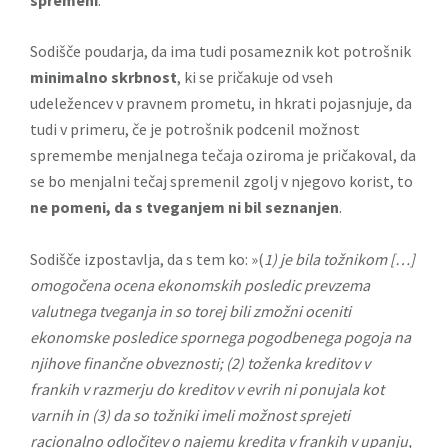
spremeni
.
Sodišče poudarja, da ima tudi posameznik kot potrošnik
minimalno skrbnost
, ki se pričakuje od vseh
udeležencev v pravnem prometu, in hkrati pojasnjuje, da
tudi v primeru, če je potrošnik podcenil možnost
spremembe menjalnega tečaja oziroma je pričakoval, da
se bo menjalni tečaj spremenil zgolj v njegovo korist, to
ne pomeni, da s tveganjem ni bil seznanjen
.
Sodišče izpostavlja, da s tem ko: »(
1) je bila tožnikom […]
omogočena ocena ekonomskih posledic prevzema
valutnega tveganja in so torej bili zmožni oceniti
ekonomske posledice spornega pogodbenega pogoja na
njihove finančne obveznosti; (2) toženka kreditov v
frankih v razmerju do kreditov v evrih ni ponujala kot
varnih in (3) da so tožniki imeli možnost sprejeti
racionalno odločitev o najemu kredita v frankih v upanju,