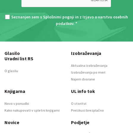
Seznanjen sem s
Splošnimi pogoji
in z
Izjavo o varstvu osebnih
podatkov
. *
Glasilo
Izobraževanja
Uradni list RS
Aktualna izobraževanja
O glasilu
Izobraževanja po meri
Najem dvorane
Knjigarna
UL info tok
Novo v ponudbi
O storitvi
Kako nakupovati v spletni knjigarni
Preizkusi brezplačno
Novice
Podjetje