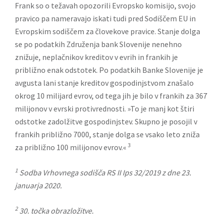
Frank so o težavah opozorili Evropsko komisijo, svojo
pravico pa nameravajo iskati tudi pred Sodiščem EU in
Evropskim sodiščem za človekove pravice. Stanje dolga
se po podatkih Združenja bank Slovenije nenehno
znižuje, neplačnikov kreditov v evrih in frankih je
približno enak odstotek. Po podatkih Banke Slovenije je
avgusta lani stanje kreditov gospodinjstvom znašalo
okrog 10 milijard evrov, od tega jih je bilo v frankih za 367
milijonov v evrski protivrednosti. »To je manj kot štiri
odstotke zadolžitve gospodinjstev. Skupno je posojil v
frankih približno 7000, stanje dolga se vsako leto zniža
3
za približno 100 milijonov evrov.«
1
Sodba Vrhovnega sodišča RS II Ips 32/2019 z dne 23.
januarja 2020.
2
30. točka obrazložitve.