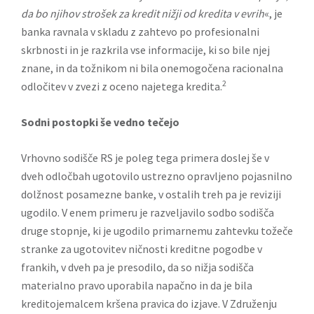
da bo njihov strošek za kredit nižji od kredita v evrih
«, je
banka ravnala v skladu z zahtevo po profesionalni
skrbnosti in je razkrila vse informacije, ki so bile njej
znane, in da tožnikom ni bila onemogočena racionalna
2
odločitev v zvezi z oceno najetega kredita.
Sodni postopki še vedno tečejo
Vrhovno sodišče RS je poleg tega primera doslej še v
dveh odločbah ugotovilo ustrezno opravljeno pojasnilno
dolžnost posamezne banke, v ostalih treh pa je reviziji
ugodilo. V enem primeru je razveljavilo sodbo sodišča
druge stopnje, ki je ugodilo primarnemu zahtevku tožeče
stranke za ugotovitev ničnosti kreditne pogodbe v
frankih, v dveh pa je presodilo, da so nižja sodišča
materialno pravo uporabila napačno in da je bila
kreditojemalcem kršena pravica do izjave. V Združenju