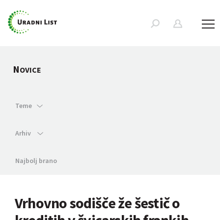
N
OVICE
Teme
Arhiv
Najbolj brano
Vrhovno sodišče že šestič o