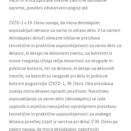
način in vrsta uporabe osebne zaščitne varovalne
opreme, posebni zdravstveni pogoji ipd.
ZVZD-1 v 19. členu navaja, da mora delodajalec
usposabljati delavce za varno in zdravo delo. V ta namen
delodajalec določi obvezne občasne preizkuse
teoretične in praktične usposobljenosti za varno delo za
delavce, ki delajo na delovnem mestu, na katerem iz
ocene tveganja izhaja večja nevarnost za nezgode in
poklicne bolezni, ter za delavce, ki delajo na delovnih
mestih, na katerih so nezgode pri delu in poklicne
bolezni pogostejše (ZVZD-1, 39. člen). Oba preizkusa
znanja mora delavec opraviti pozitivno. Naročniku
usposabljanja za varno delo (delodajalcu) se izda
zapisnik o uspešno/neuspešno opravljenem preizkusu
teoretične in praktične usposobljenosti za vsakega
delavca posebej (izpit iz varstva pri delu). V 36. členu pa
zakon navaja, da mora delodajalec zagotoviti