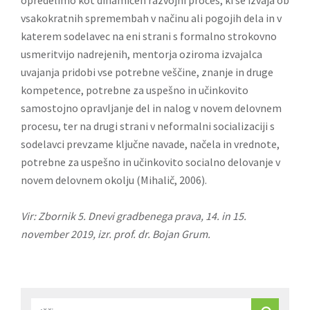
opredelimo kot dinamičen razvojni proces, ki se izvaja ob
vsakokratnih spremembah v načinu ali pogojih dela in v
katerem sodelavec na eni strani s formalno strokovno
usmeritvijo nadrejenih, mentorja oziroma izvajalca
uvajanja pridobi vse potrebne veščine, znanje in druge
kompetence, potrebne za uspešno in učinkovito
samostojno opravljanje del in nalog v novem delovnem
procesu, ter na drugi strani v neformalni socializaciji s
sodelavci prevzame ključne navade, načela in vrednote,
potrebne za uspešno in učinkovito socialno delovanje v
novem delovnem okolju (Mihalič, 2006).
Vir: Zbornik 5. Dnevi gradbenega prava, 14. in 15.
november 2019, izr. prof. dr. Bojan Grum.