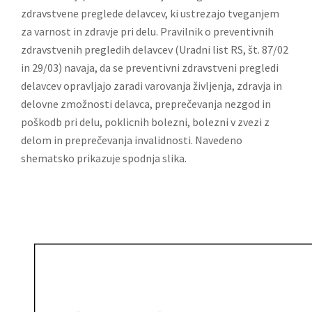
zdravstvene preglede delavcev, ki ustrezajo tveganjem
za varnost in zdravje pri delu. Pravilnik o preventivnih
zdrav­stvenih pregledih delavcev (Uradni list RS, št. 87/02
in 29/03) navaja, da se preventivni zdravstveni pregledi
delavcev opravljajo zaradi varovanja življenja, zdravja in
delovne zmožnosti delavca, preprečevanja nezgod in
poškodb pri delu, poklicnih bolezni, bolezni v zvezi z
delom in preprečevanja invalidnosti. Navedeno
shematsko prikazuje spodnja slika.