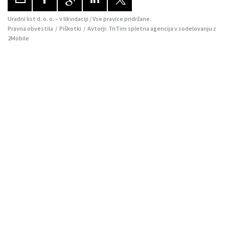
Uradni list d. o. o. – v likvidaciji / Vse pravice pridržane.
Pravna obvestila
/
Piškotki
/ Avtorji:
TriTim spletna agencija
v sodelovanju z
2Mobile