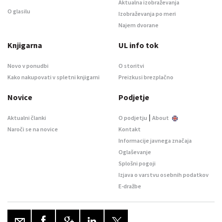
Aktualna izobraževanja
O glasilu
Izobraževanja po meri
Najem dvorane
Knjigarna
UL info tok
Novo v ponudbi
O storitvi
Kako nakupovati v spletni knjigarni
Preizkusi brezplačno
Novice
Podjetje
|
Aktualni članki
O podjetju
About
Naroči se na novice
Kontakt
Informacije javnega značaja
Oglaševanje
Splošni pogoji
Izjava o varstvu osebnih podatkov
E-dražbe