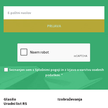
PRIJAVA
Seznanjen sem s
Splošnimi pogoji
in z
Izjavo o varstvu osebnih
podatkov
. *
Glasilo
Izobraževanja
Uradni list RS