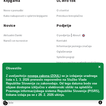
Knjigarna
UL info tok
Novo v ponudbi
O storitvi
Kako nakupovati v spletni knjigarni
Preizkusi brezplačno
Novice
Podjetje
|
Aktualni članki
O podjetju
About
Naroči se na novice
Kontakt
Informacije javnega značaja
Oglaševanje
Splošni pogoji
Izjava o varstvu osebnih podatkov
×
E-dražbe
Obvestilo
Z uveljavitvijo
novega zakona (ZOUL)
se je
izdajanje uradnega
lista s 1. 3. 2026 preneslo
neposredno
na Službo Vlade
Republike Slovenije za zakonodajo
. Od tega datuma bodo vse
objave dostopne izključno v elektronski obliki na spletišču
Pravnega informacijskega sistema Republike Slovenije (PISRS),
Uradni list d. o. o. – v likvidaciji / Vse pravice pridržane.
tiskana izdaja pa se z 28. 2. 2026 ukinja.
Pravna obvestila
/
Piškotki
/ Avtorji:
TriTim spletna agencija
v sodelovanju z
2Mobile