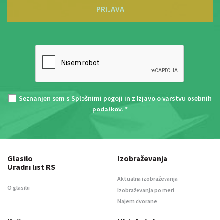
PRIJAVA
Seznanjen sem s
Splošnimi pogoji
in z
Izjavo o varstvu osebnih
podatkov
. *
Glasilo
Izobraževanja
Uradni list RS
Aktualna izobraževanja
O glasilu
Izobraževanja po meri
Najem dvorane