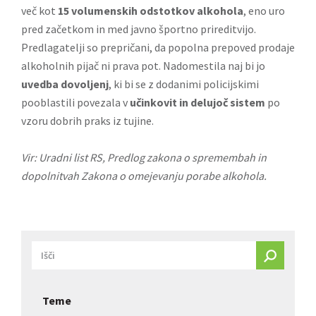
več kot
15 volumenskih odstotkov alkohola
, eno uro
pred začetkom in med javno športno prireditvijo.
Predlagatelji so prepričani, da popolna prepoved prodaje
alkoholnih pijač ni prava pot. Nadomestila naj bi jo
uvedba dovoljenj
, ki bi se z dodanimi policijskimi
pooblastili povezala v
učinkovit in delujoč sistem
po
vzoru dobrih praks iz tujine.
Vir: Uradni list RS,
Predlog zakona o spremembah in
dopolnitvah Zakona o omejevanju porabe alkohola
.
Teme