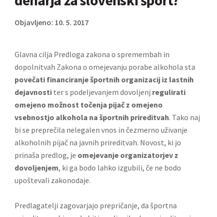
denarja za slovenski šport?
Objavljeno: 10. 5. 2017
Glavna cilja
Predloga zakona o spremembah in
dopolnitvah Zakona o omejevanju porabe alkohola
sta
povečati financiranje športnih organizacij iz lastnih
dejavnosti
ter s podeljevanjem dovoljenj
regulirati
omejeno možnost točenja pijač z omejeno
vsebnostjo alkohola na športnih prireditvah
. Tako naj
bi se preprečila nelegalen vnos in čezmerno uživanje
alkoholnih pijač na javnih prireditvah. Novost, ki jo
prinaša predlog, je
omejevanje organizatorjev z
dovoljenjem
, ki ga bodo lahko izgubili, če ne bodo
upoštevali zakonodaje.
Predlagatelji zagovarjajo prepričanje, da športna