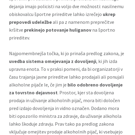
dejanja imajo policisti na voljo dve možnosti: nasilnemu
obiskovalcu športne prireditve lahko izrečejo
ukrep
prepovedi udeležbe
ali pa z namenom preprečitve
kršitve
prekinejo potovanje huliganov
na športno
prireditev.
Najpomembnejša točka, ki jo prinaša predlog zakona, je
uvedba sistema omejevanja z dovoljenji
, ki jih izda
upravna enota. To v praksi pomeni, da bi organizatorji v
času trajanja javne prireditve lahko prodajali ali ponujali
alkoholne pijače le, če jim je
bilo odobreno dovoljenje
za tovrstno dejavnost
. Prostor, kjer sta dovoljena
prodaja in uživanje alkoholnih pijač, mora biti določen
pred izdajo dovoljenja in vidno označen. Dodano mora
biti opozorilo ministra za zdravje, da uživanje alkohola
lahko škoduje zdravju. Prav tako pa predlog zakona
vključuje omejitev prodaje alkoholnih pijač, ki vsebujejo