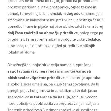
prireditev ne bi smela biti zgolj prihod na prireditveni
prostor, parkiranje, nakup vstopnice, ogled tekme in
odhod, temveč naj bi bila
družabni dogodek
, namenjen
srečevanju in kakovostnemu preživljanju prostega časa. S
ponudbo hrane in pijače naj bi se obiskovalci tekem torej
dalj časa zadržali na območju prireditve
, poleg tega pa
bi tekme s temi spremembami pridobile tiste gledalce,
ki se sedaj raje odločajo za ogled prireditev v bližnjih
lokalih ali doma.
Obsežnejši del pojasnitve velja nameniti vprašanju
zagotavljanja javnega reda in miru
ter
varnosti
obiskovalcev športne prireditve
, na kateri je uporaba
alkohola sicer omejena, pa kljub temu dovoljena. Da bi
omejili pojav huliganstva in vandalizma ter dali jasno
sporočilo, da
ni tolerance do nasilja
, so bila uvedena
nova policijska pooblastila za preprečevanje nasilja na
športnih prireditvah. V primeru prekrška ali nasilnega