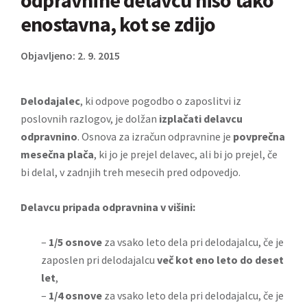
odpravnine delavcu niso tako
enostavna, kot se zdijo
Objavljeno: 2. 9. 2015
Delodajalec
, ki odpove pogodbo o zaposlitvi iz
poslovnih razlogov, je dolžan
izplačati delavcu
odpravnino
. Osnova za izračun odpravnine je
povprečna
mesečna plača
, ki jo je prejel delavec, ali bi jo prejel, če
bi delal, v zadnjih treh mesecih pred odpovedjo.
Delavcu pripada odpravnina v višini:
–
1/5 osnove
za vsako leto dela pri delodajalcu, če je
zaposlen pri delodajalcu
več kot eno leto do deset
let
,
–
1/4 osnove
za vsako leto dela pri delodajalcu, če je