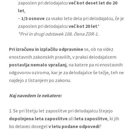
zaposlen pri delodajalcu
več kot deset let do 20
let
,
–
1/3 osnove
za vsako leto dela pri delodajalcu, če je
zaposlen pri delodajalcu
več kot 20 let
.*
*Prvi in drugi odstavek 108. člena ZDR-1.
Pri izračunu in izplačilu odpravnine
se, ob na videz
enostavnih zakonskih pravilih, v praksi delodajalcem
postavlja nemalo vprašanj
, na katere pa ni enostavnih
odgovorov oziroma, kar je za delodajalce še težje, teh ne
najdejo z listanjem po zakonu.
Naj navedem le nekatere:
1. Se pri štetju let zaposlitve pri delodajalcu štejejo
dopolnjena leta zaposlitve
ali
leta zaposlitve
, ki jih
bo delavec dosegel
v letu podane odpovedi
?