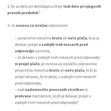
2. Se za delo pri delodajalcu šteje
tudi delo pri njegovih
pravnih prednikih
?
3. Je
osnova za izračun
odpravnine:
– povprečna mesečna
bruto
ali
neto
plača
, ki jo je
delavec prejel
v zadnjih treh mesecih pred
odpovedjo
oziroma,
– če delavec v zadnjih treh mesecih pred odpovedjo
ni prejel plače
, je osnova za izplačilo odpravnine
povprečna mesečna
bruto
ali
neto
plača
, ki bi jo
prejel delavec, če bi delal, v zadnjih treh mesecih
pred odpovedjo,
– tudi
nadomestilo prevoznih stroškov
in
prehrane
med delom, ki jih je delavec prejel v
zadnjih treh mesecih pred odpovedjo?