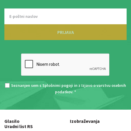
PRIJAVA
Seznanjen sem s
Splošnimi pogoji
in z
Izjavo o varstvu osebnih
podatkov
. *
Glasilo
Izobraževanja
Uradni list RS