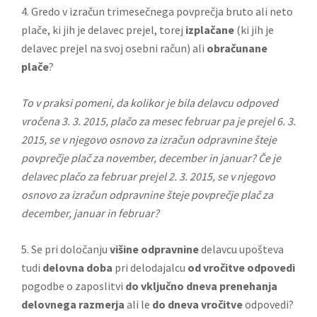
4. Gredo v izračun trimesečnega povprečja bruto ali neto
plače, ki jih je delavec prejel, torej
izplačane
(ki jih je
delavec prejel na svoj osebni račun) ali
obračunane
plače
?
To v praksi pomeni, da kolikor je bila delavcu odpoved
vročena 3. 3. 2015, plačo za mesec februar pa je prejel 6. 3.
2015, se v njegovo osnovo za izračun odpravnine šteje
povprečje plač za november, december in januar? Če je
delavec plačo za februar prejel 2. 3. 2015, se v njegovo
osnovo za izračun odpravnine šteje povprečje plač za
december, januar in februar?
5. Se pri določanju
višine odpravnine
delavcu upošteva
tudi
delovna doba
pri delodajalcu
od vročitve odpovedi
pogodbe o zaposlitvi
do vključno dneva prenehanja
delovnega razmerja
ali le
do dneva vročitve
odpovedi?