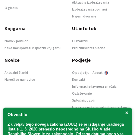
Aktualna izobraževanja
O glasilu
Izobraževanja po meri
Najem dvorane
Knjigarna
UL info tok
Novo v ponudbi
O storitvi
Kako nakupovati v spletni knjigarni
Preizkusi brezplačno
Novice
Podjetje
|
Aktualni članki
O podjetju
About
Naroči se na novice
Kontakt
Informacije javnega značaja
Oglaševanje
Splošni pogoji
Izjava o varstvu osebnih podatkov
×
E-dražbe
Obvestilo
Z uveljavitvijo
novega zakona (ZOUL)
se je
izdajanje uradnega
lista s 1. 3. 2026 preneslo
neposredno
na Službo Vlade
Republike Slovenije za zakonodajo
. Od tega datuma bodo vse