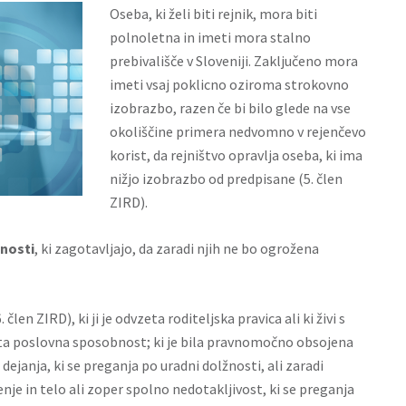
Oseba, ki želi biti rejnik, mora biti
polnoletna in imeti mora stalno
prebivališče v Sloveniji. Zaključeno mora
imeti vsaj poklicno oziroma strokovno
izobrazbo, razen če bi bilo glede na vse
okoliščine primera nedvomno v rejenčevo
korist, da rejništvo opravlja oseba, ki ima
nižjo izobrazbo od predpisane (5. člen
ZIRD).
tnosti
, ki zagotavljajo, da zaradi njih ne bo ogrožena
. člen ZIRD), ki ji je odvzeta roditeljska pravica ali ki živi s
vzeta poslovna sposobnost; ki je bila pravnomočno obsojena
ejanja, ki se preganja po uradni dolžnosti, ali zaradi
enje in telo ali zoper spolno nedotakljivost, ki se preganja