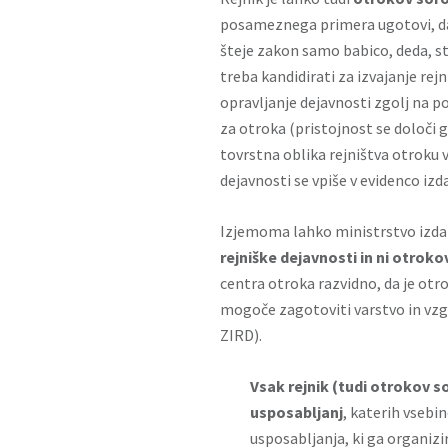
posameznega primera ugotovi, da j
šteje zakon samo babico, deda, st
treba kandidirati za izvajanje rej
opravljanje dejavnosti zgolj na po
za otroka (pristojnost se določi gl
tovrstna oblika rejništva otroku v
dejavnosti se vpiše v evidenco izd
Izjemoma lahko ministrstvo izda 
rejniške dejavnosti in ni otrok
centra otroka razvidno, da je otro
mogoče zagotoviti varstvo in vzgoj
ZIRD).
Vsak rejnik (tudi otrokov 
usposabljanj
, katerih vsebin
usposabljanja, ki ga organizi