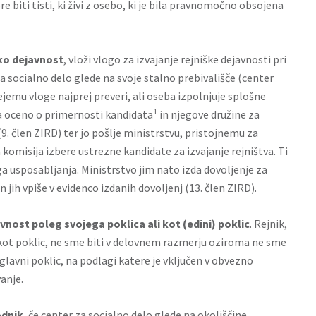
e biti tisti, ki živi z osebo, ki je bila pravnomočno obsojena
iško dejavnost
, vloži vlogo za izvajanje rejniške dejavnosti pri
 socialno delo glede na svoje stalno prebivališče (center
rejemu vloge najprej preveri, ali oseba izpolnjuje splošne
1
la oceno o primernosti kandidata
in njegove družine za
(9. člen ZIRD) ter jo pošlje ministrstvu, pristojnemu za
omisija izbere ustrezne kandidate za izvajanje rejništva. Ti
a usposabljanja. Ministrstvo jim nato izda dovoljenje za
n jih vpiše v evidenco izdanih dovoljenj (13. člen ZIRD).
avnost poleg svojega poklica ali kot (edini) poklic
. Rejnik,
st kot poklic, ne sme biti v delovnem razmerju oziroma ne sme
i glavni poklic, na podlagi katere je vključen v obvezno
anje.
odnik
, če center za socialno delo glede na okoliščine