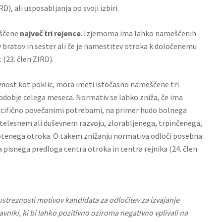
D), ali usposabljanja po svoji izbiri.
eščene
največ tri rejence
. Izjemoma ima lahko nameščenih
v bratov in sester ali če je namestitev otroka k določenemu
 (23. člen ZIRD).
javnost kot poklic, mora imeti istočasno nameščene tri
 obdobje celega meseca. Normativ se lahko zniža, če ima
specifično povečanimi potrebami, na primer hudo bolnega
telesnem ali duševnem razvoju, zlorabljenega, trpinčenega,
tenega otroka. O takem znižanju normativa odloči posebna
 pisnega predloga centra otroka in centra rejnika (24. člen
streznosti motivov kandidata za odločitev za izvajanje
avniki, ki bi lahko pozitivno oziroma negativno vplivali na