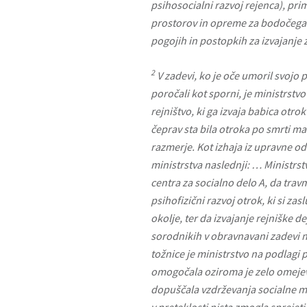
psihosocialni razvoj rejenca), pri
prostorov in opreme za bodočega re
pogojih in postopkih za izvajanje 
2
V zadevi, ko je oče umoril svojo p
poročali kot sporni, je ministrstvo
rejništvo, ki ga izvaja babica otrok
čeprav sta bila otroka po smrti ma
razmerje. Kot izhaja iz upravne od
ministrstva naslednji: … Ministrst
centra za socialno delo A, da trav
psihofizični razvoj otrok, ki si za
okolje, ter da izvajanje rejniške de
sorodnikih v obravnavani zadevi ni
tožnice je ministrstvo na podlagi
omogočala oziroma je zelo omejeva
dopuščala vzdrževanja socialne mr