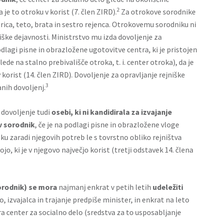
2
e to otroku v korist (7. člen ZIRD).
Za otrokove sorodnike
rica, teto, brata in sestro rejenca. Otrokovemu sorodniku ni
niške dejavnosti. Ministrstvo mu izda dovoljenje za
dlagi pisne in obrazložene ugotovitve centra, ki je pristojen
ede na stalno prebivališče otroka, t. i. center otroka), da je
 korist (14. člen ZIRD). Dovoljenje za opravljanje rejniške
3
anih dovoljenj.
dovoljenje tudi
osebi, ki ni kandidirala za izvajanje
ov sorodnik
, če je na podlagi pisne in obrazložene vloge
ku zaradi njegovih potreb le s tovrstno obliko rejništva
o, ki je v njegovo največjo korist (tretji odstavek 14. člena
sorodnik) se mora
najmanj enkrat v petih letih
udeležiti
o, izvajalca in trajanje predpiše minister, in enkrat na leto
ra center za socialno delo (sredstva za to usposabljanje