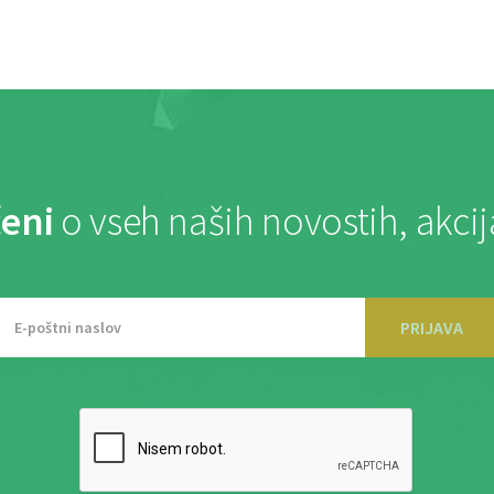
eni
o vseh naših novostih, akci
PRIJAVA