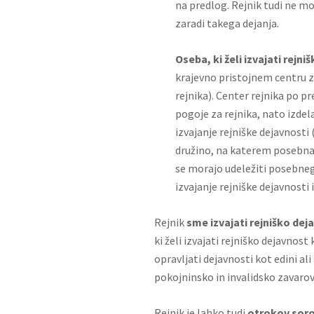
na predlog. Rejnik tudi ne mor
zaradi takega dejanja.
Oseba, ki želi izvajati rejn
krajevno pristojnem centru za
rejnika). Center rejnika po p
pogoje za rejnika, nato izde
izvajanje rejniške dejavnosti 
družino, na katerem posebna k
se morajo udeležiti posebneg
izvajanje rejniške dejavnosti i
Rejnik
sme izvajati rejniško dej
ki želi izvajati rejniško dejavno
opravljati dejavnosti kot edini al
pokojninsko in invalidsko zavarov
Rejnik je lahko tudi
otrokov sor