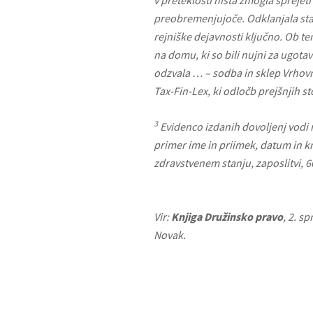
v preteklosti nista zmogla sprejeti
preobremenjujoče. Odklanjala sta s
rejniške dejavnosti ključno. Ob te
na domu, ki so bili nujni za ugota
odzvala … – sodba in sklep Vrhovne
Tax-Fin-Lex, ki odločb prejšnjih st
3
Evidenco izdanih dovoljenj vodi 
primer ime in priimek, datum in kr
zdravstvenem stanju, zaposlitvi, 66
Vir:
Knjiga Družinsko pravo
, 2. s
Novak.