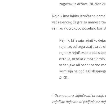
zagotavlja država, 28. člen ZIR
Rejnik ima lahko istočasno nam
več rejencev, če gre za namestite
rejniku v otrokovo posebno korist
Rejnik, ki izvaja rejniško de
rejence, od tega vsaj dva za
rejnik v rejništvu otroka s 
otroka, otroka z motnjami v 
vedenjsko ali osebnostno mo
komisija na podlagi skupnega
ZIRD).
1
Ocena mora vključevati presojo u
rejniške dejavnosti (vključno z dej