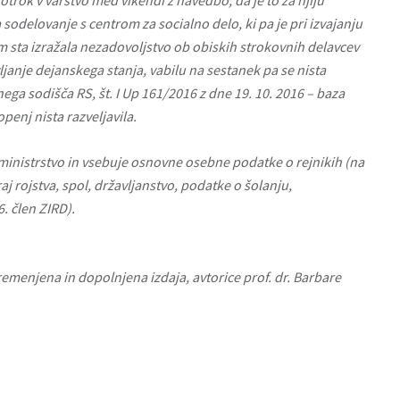
 otrok v varstvo med vikendi z navedbo, da je to za njiju
odelovanje s centrom za socialno delo, ki pa je pri izvajanju
m sta izražala nezadovoljstvo ob obiskih strokovnih delavcev
vljanje dejanskega stanja, vabilu na sestanek pa se nista
ga sodišča RS, št. I Up 161/2016 z dne 19. 10. 2016 – baza
openj nista razveljavila.
ministrstvo in vsebuje osnovne osebne podatke o rejnikih (na
aj rojstva, spol, državljanstvo, podatke o šolanju,
. člen ZIRD).
premenjena in dopolnjena izdaja, avtorice prof. dr. Barbare