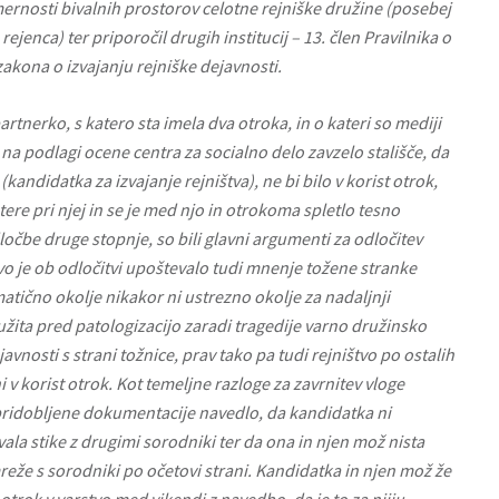
mernosti bivalnih prostorov celotne rejniške družine (posebej
jenca) ter priporočil drugih institucij – 13. člen Pravilnika o
zakona o izvajanju rejniške dejavnosti.
artnerko, s katero sta imela dva otroka, in o kateri so mediji
 na podlagi ocene centra za socialno delo zavzelo stališče, da
 (kandidatka za izvajanje rejništva), ne bi bilo v korist otrok,
tere pri njej in se je med njo in otrokoma spletlo tesno
ločbe druge stopnje, so bili glavni argumenti za odločitev
vo je ob odločitvi upoštevalo tudi mnenje tožene stranke
matično okolje nikakor ni ustrezno okolje za nadaljnji
služita pred patologizacijo zaradi tragedije varno družinsko
javnosti s strani tožnice, prav tako pa tudi rejništvo po ostalih
 v korist otrok. Kot temeljne razloge za zavrnitev vloge
 pridobljene dokumentacije navedlo, da kandidatka ni
la stike z drugimi sorodniki ter da ona in njen mož nista
eže s sorodniki po očetovi strani. Kandidatka in njen mož že