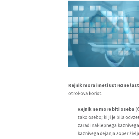
Rejnik mora imeti ustrezne las
otrokova korist.
Rejnik ne more biti oseba
(6
tako osebo; ki ji je bila od
zaradi naklepnega kaznivega d
kaznivega dejanja zoper življ