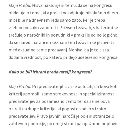
Maja Prebil:
Nisva naklonjeni temu, da se na kongresu
obdelujejo teme, ki v praksi ne odpirajo nikakršnih dilem
in bi bile na dnevnem redu samo zato, ker je treba
vsebino nekako zapolniti. Pri vseh težavah, s katerimi se
srečujejo naročniki in ponudniki v praksi je edino logično,
da se naredi natančen seznam teh težav in se jih uvrsti
med aktualne teme predavanj. Meniva, da je to tista
dodana vrednost, po katero pridejo udeleženci kongresa.
Kako so bili izbrani predavatelji kongresa?
Maja Prebil:
Pri predavateljih sva se odločili, da bova kot
kriterij uporabili samo strokovnost in specializiranost
predavateljev za posamezno temo ter da se ne bova
ozirali na druge kriterije, ki pogosto vodijo v izbiro
predavateljev. Pravo javnih naročil je po eni strani zelo
zahtevno področje, po drugi strani pa opažamo poplavo