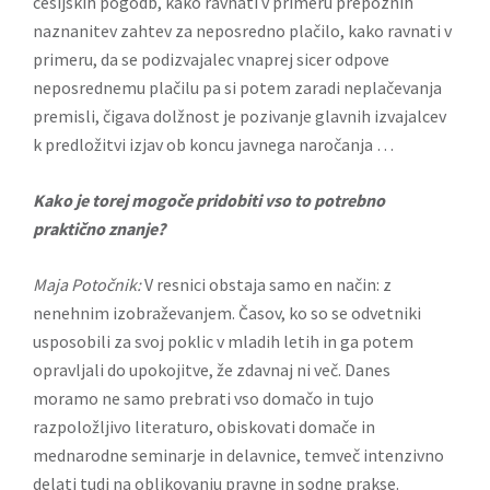
cesijskih pogodb, kako ravnati v primeru prepoznih
naznanitev zahtev za neposredno plačilo, kako ravnati v
primeru, da se podizvajalec vnaprej sicer odpove
neposrednemu plačilu pa si potem zaradi neplačevanja
premisli, čigava dolžnost je pozivanje glavnih izvajalcev
k predložitvi izjav ob koncu javnega naročanja …
Kako je torej mogoče pridobiti vso to potrebno
praktično znanje?
Maja Potočnik:
V resnici obstaja samo en način: z
nenehnim izobraževanjem. Časov, ko so se odvetniki
usposobili za svoj poklic v mladih letih in ga potem
opravljali do upokojitve, že zdavnaj ni več. Danes
moramo ne samo prebrati vso domačo in tujo
razpoložljivo literaturo, obiskovati domače in
mednarodne seminarje in delavnice, temveč intenzivno
delati tudi na oblikovanju pravne in sodne prakse.