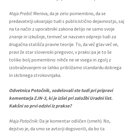
Maja Prebil:
Meniva, da je zelo pomembno, da se
predavatelji ukvarjajo tudi s publicistično dejavnostjo, saj
na ta način z uporabniki zakona delijo ne samo svoje
znanje in izkušnje, temveč se navzven odprejo tudi za
drugačna stališča pravne teorije. To, da več glav več ve,
pravi že star slovenski pregovor, v praksi pa je to še
toliko bolj pomembno: nihče ne ve vsega in zgolj z
izobraževanjem se lahko približamo standardu dobrega
in skrbnega strokovnjaka.
Odvetnica Potočnik, sodelovali ste tudi pri pripravi
komentarja ZJN-3, ki je izšel pri založbi Uradni list.
Kakšni so prvi odzivi iz prakse?
Maja Potočnik:
Da je komentar odličen (smeh). No,
dejstvo je, da smo se avtorji dogovorili, da bo ta