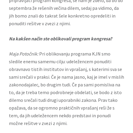
pripravljati program kongresa, se nam je zdelo, da bo do
septembra že rešenih večina dilem, sedaj pa vidimo, da
jih bomo znali do takrat šele konkretno opredeliti in
ponuditi rešitve v zvezi z njimi.
Na kakšen način ste oblikovali program kongresa?
Maja Potočnik:
Pri oblikovanju programa KJN smo
sledile enemu samemu cilju: udeležencem ponuditi
obravnavo tistih institutov in vprašanj, s katerimi sva se
sami srečali v praksi. Če je nama jasno, kaj je imel v mislih
zakonodajalec, bo drugim tudi. Če pa sami pomisliva na
to, da je treba temo podrobneje obdelati, se bodo z isto
dilemo srečali tudi drugi uporabniki zakona. Prav tako
opažava, da se ogromno praktičnih vprašanj reši že s
tem, da jih udeležencem nekdo predstavi in ponudi
možne rešitve v zvezi z njimi.