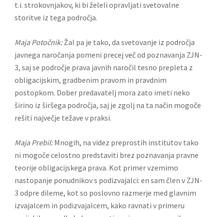
t.i. strokovnjakov, ki bi želeli opravljati svetovalne
storitve iz tega področja.
Maja Potočnik:
Žal pa je tako, da svetovanje iz področja
javnega naročanja pomeni precej več od poznavanja ZJN-
3, saj se področje prava javnih naročil tesno prepleta z
obligacijskim, gradbenim pravom in pravdnim
postopkom. Dober predavatelj mora zato imeti neko
širino iz širšega področja, saj je zgolj na ta način mogoče
rešiti največje težave v praksi.
Maja Prebil:
Mnogih, na videz preprostih institutov tako
ni mogoče celostno predstaviti brez poznavanja pravne
teorije obligacijskega prava. Kot primer vzemimo
nastopanje ponudnikov s podizvajalci: en sam člen v ZJN-
3 odpre dileme, kot so poslovno razmerje med glavnim
izvajalcem in podizvajalcem, kako ravnati v primeru