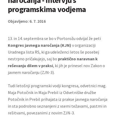
naročanja - intervju s
programskima vodjema
Objavljeno: 6. 7. 2016
13. in 14. septembra se bo v Portorožu odvijal že peti
Kongres javnega naročanja (KJN)
v organizaciji
Uradnega lista RS, ki ga udeleženci letos še posebej
nestrpno pričakujejo, saj bo
praktično naravnan k
reševanju dilem v praksi
, ki jih je prinesel nov Zakon o
javnem naročanju (ZJN-3).
Tudi letošnji programski vodji kongresa, odvetnici mag.
Maja Potočnik in Maja Prebil iz Odvetniške družbe
Potočnik in Prebil prihajata iz prakse javnega naročanja
in sta podrobno seznanjeni z vsemi težavami, pastmi in
rešitvami, povezanimi z novim ZJN-3.