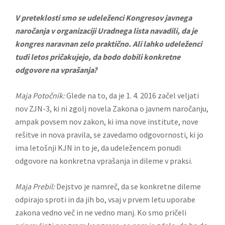
V preteklosti smo se udeleženci Kongresov javnega
naročanja v organizaciji Uradnega lista navadili, da je
kongres naravnan zelo praktično. Ali lahko udeleženci
tudi letos pričakujejo, da bodo dobili konkretne
odgovore na vprašanja?
Maja Potočnik:
Glede na to, da je 1. 4. 2016 začel veljati
nov ZJN-3, ki ni zgolj novela Zakona o javnem naročanju,
ampak povsem nov zakon, ki ima nove institute, nove
rešitve in nova pravila, se zavedamo odgovornosti, ki jo
ima letošnji KJN in to je, da udeležencem ponudi
odgovore na konkretna vprašanja in dileme v praksi.
Maja Prebil:
Dejstvo je namreč, da se konkretne dileme
odpirajo sproti in da jih bo, vsaj v prvem letu uporabe
zakona vedno več in ne vedno manj. Ko smo pričeli