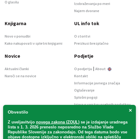
O glasilu
Izobraževanja po meri
Najem dvorane
Knjigarna
UL info tok
Novo v ponudbi
O storitvi
Kako nakupovati v spletni knjigarni
Preizkusi brezplačno
Novice
Podjetje
|
Aktualni članki
O podjetju
About
Naroči se na novice
Kontakt
Informacije javnega značaja
Oglaševanje
Splošni pogoji
Izjava o varstvu osebnih podatkov
×
E-dražbe
Obvestilo
Z uveljavitvijo
novega zakona (ZOUL)
se je
izdajanje uradnega
lista s 1. 3. 2026 preneslo
neposredno
na Službo Vlade
Republike Slovenije za zakonodajo
. Od tega datuma bodo vse
objave dostopne izključno v elektronski obliki na spletišču