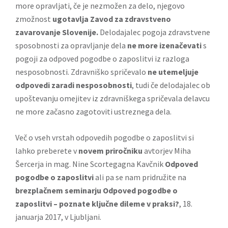
more opravljati, če je nezmožen za delo, njegovo
zmožnost
ugotavlja Zavod za zdravstveno
zavarovanje Slovenije.
Delodajalec pogoja zdravstvene
sposobnosti za opravljanje dela
ne more izenačevati
s
pogoji za odpoved pogodbe o zaposlitvi iz razloga
nesposobnosti. Zdravniško spričevalo
ne utemeljuje
odpovedi zaradi nesposobnosti
, tudi če delodajalec ob
upoštevanju omejitev iz zdravniškega spričevala delavcu
ne more začasno zagotoviti ustreznega dela.
Več o vseh vrstah odpovedih pogodbe o zaposlitvi si
lahko preberete v
novem priročniku
avtorjev Miha
Šercerja in mag. Nine Scortegagna Kavčnik
Odpoved
pogodbe o zaposlitvi
ali pa se nam pridružite na
brezplačnem seminarju
Odpoved pogodbe o
zaposlitvi – poznate ključne dileme v praksi?
, 18.
januarja 2017, v Ljubljani.