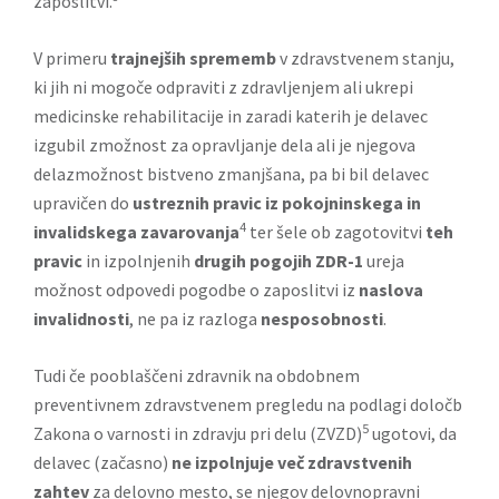
zaposlitvi.
V primeru
trajnejših sprememb
v zdravstvenem stanju,
ki jih ni mogoče odpraviti z zdravljenjem ali ukrepi
medicinske rehabilitacije in zaradi katerih je delavec
izgubil zmožnost za opravljanje dela ali je njegova
delazmožnost bistveno zmanjšana, pa bi bil delavec
upravičen do
ustreznih pravic iz pokojninskega in
4
invalidskega zavarovanja
ter šele ob zagotovitvi
teh
pravic
in izpolnjenih
drugih pogojih ZDR-1
ureja
možnost odpovedi pogodbe o zaposlitvi iz
naslova
invalidnosti
, ne pa iz razloga
nesposobnosti
.
Tudi če pooblaščeni zdravnik na obdobnem
preventivnem zdravstvenem pregledu na podlagi določb
5
Zakona o varnosti in zdravju pri delu (ZVZD)
ugotovi, da
delavec (začasno)
ne izpolnjuje več zdravstvenih
zahtev
za delovno mesto, se njegov delovnopravni