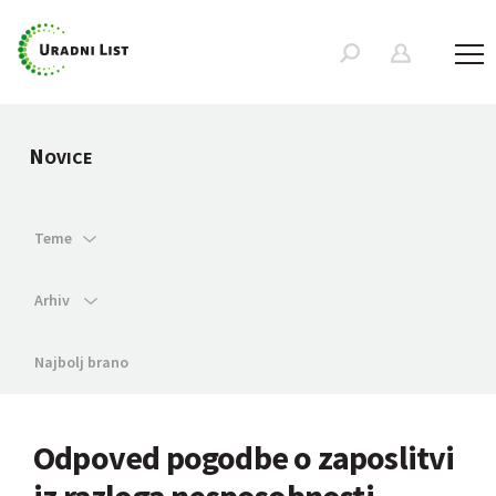
N
OVICE
Teme
Arhiv
Najbolj brano
Odpoved pogodbe o zaposlitvi