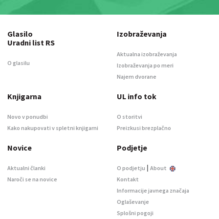
Glasilo
Izobraževanja
Uradni list RS
Aktualna izobraževanja
O glasilu
Izobraževanja po meri
Najem dvorane
Knjigarna
UL info tok
Novo v ponudbi
O storitvi
Kako nakupovati v spletni knjigarni
Preizkusi brezplačno
Novice
Podjetje
|
Aktualni članki
O podjetju
About
Naroči se na novice
Kontakt
Informacije javnega značaja
Oglaševanje
Splošni pogoji