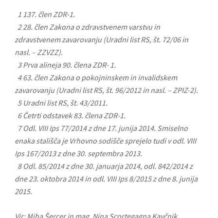
1 137. člen ZDR-1.
2 28. člen Zakona o zdravstvenem varstvu in
zdravstvenem zavarovanju (Uradni list RS, št. 72/06 in
nasl. – ZZVZZ).
3 Prva alineja 90. člena ZDR- 1.
4 63. člen Zakona o pokojninskem in invalidskem
zavarovanju (Uradni list RS, št. 96/2012 in nasl. – ZPIZ-2).
5 Uradni list RS, št. 43/2011.
6 Četrti odstavek 83. člena ZDR-1.
7 Odl. VIII Ips 77/2014 z dne 17. junija 2014. Smiselno
enaka stališča je Vrhovno sodišče sprejelo tudi v odl. VIII
Ips 167/2013 z dne 30. septembra 2013.
8 Odl. 85/2014 z dne 30. januarja 2014, odl. 842/2014 z
dne 23. oktobra 2014 in odl. VIII Ips 8/2015 z dne 8. junija
2015.
Vir: Miha Šercer in mag. Nina Scortegagna Kavčnik