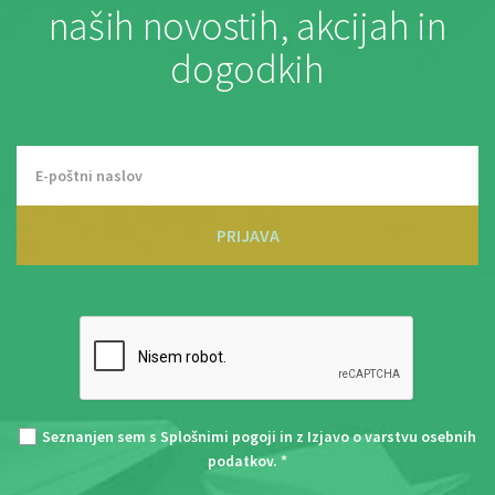
naših novostih, akcijah in
dogodkih
PRIJAVA
Seznanjen sem s
Splošnimi pogoji
in z
Izjavo o varstvu osebnih
podatkov
. *