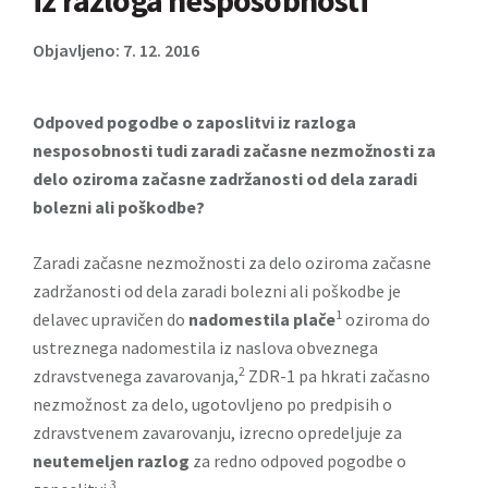
iz razloga nesposobnosti
Objavljeno: 7. 12. 2016
Odpoved pogodbe o zaposlitvi iz razloga
nesposobnosti tudi zaradi začasne nezmožnosti za
delo oziroma začasne zadržanosti od dela zaradi
bolezni ali poškodbe?
Zaradi začasne nezmožnosti za delo oziroma začasne
zadržanosti od dela zaradi bolezni ali poškodbe je
1
delavec upravičen do
nadomestila plače
oziroma do
ustreznega nadomestila iz naslova obveznega
2
zdravstvenega zavarovanja,
ZDR-1 pa hkrati začasno
nezmožnost za delo, ugotovljeno po predpisih o
zdravstvenem zavarovanju, izrecno opredeljuje za
neutemeljen razlog
za redno odpoved pogodbe o
3