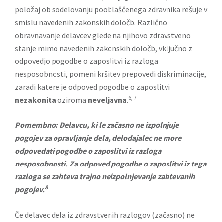
položaj ob sodelovanju pooblaščenega zdravnika rešuje v
smislu navedenih zakonskih določb. Različno
obravnavanje delavcev glede na njihovo zdravstveno
stanje mimo navedenih zakonskih določb, vključno z
odpovedjo pogodbe o zaposlitvi iz razloga
nesposobnosti, pomeni kršitev prepovedi diskriminacije,
zaradi katere je odpoved pogodbe o zaposlitvi
6, 7
nezakonita
oziroma
neveljavna
.
Pomembno: Delavcu, ki le začasno ne izpolnjuje
pogojev za opravljanje dela, delodajalec ne more
odpovedati pogodbe o zaposlitvi iz razloga
nesposobnosti. Za odpoved pogodbe o zaposlitvi iz tega
razloga se zahteva trajno neizpolnjevanje zahtevanih
8
pogojev.
Če delavec dela iz zdravstvenih razlogov (začasno) ne