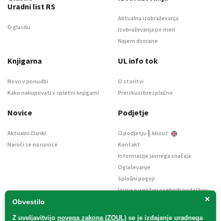
Uradni list RS
Aktualna izobraževanja
O glasilu
Izobraževanja po meri
Najem dvorane
Knjigarna
UL info tok
Novo v ponudbi
O storitvi
Kako nakupovati v spletni knjigarni
Preizkusi brezplačno
Novice
Podjetje
|
Aktualni članki
O podjetju
About
Naroči se na novice
Kontakt
Informacije javnega značaja
Oglaševanje
Splošni pogoji
Izjava o varstvu osebnih podatkov
×
E-dražbe
Obvestilo
Z uveljavitvijo
novega zakona (ZOUL)
se je
izdajanje uradnega