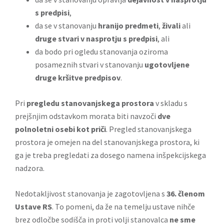
s predpisi
,
da se v stanovanju
hranijo predmeti
,
živali
ali
druge stvari v nasprotju s predpisi
, ali
da bodo pri ogledu stanovanja oziroma
posameznih stvari v stanovanju
ugotovljene
druge kršitve predpisov
.
Pri
pregledu stanovanjskega prostora
v skladu s
prejšnjim odstavkom morata biti navzoči
dve
polnoletni osebi kot priči
. Pregled stanovanjskega
prostora je omejen na del stanovanjskega prostora, ki
ga je treba pregledati za dosego namena inšpekcijskega
nadzora.
Nedotakljivost stanovanja je zagotovljena s
36. členom
Ustave RS
. To pomeni, da že na temelju ustave nihče
brez odločbe sodišča in proti volji stanovalca
ne sme