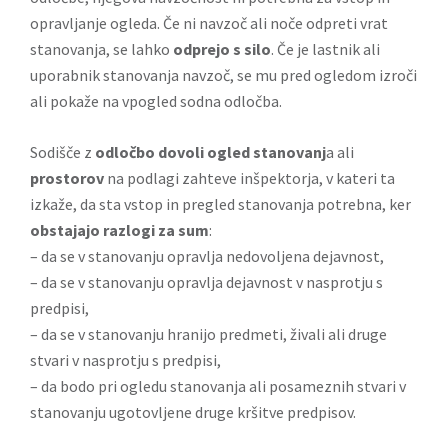
opravljanje ogleda. Če ni navzoč ali noče odpreti vrat
stanovanja, se lahko
odprejo s silo
. Če je lastnik ali
uporabnik stanovanja navzoč, se mu pred ogledom izroči
ali pokaže na vpogled sodna odločba.
Sodišče z
odločbo dovoli ogled stanovanj
a ali
prostorov
na podlagi zahteve inšpektorja, v kateri ta
izkaže, da sta vstop in pregled stanovanja potrebna, ker
obstajajo razlogi za sum
:
– da se v stanovanju opravlja nedovoljena dejavnost,
– da se v stanovanju opravlja dejavnost v nasprotju s
predpisi,
– da se v stanovanju hranijo predmeti, živali ali druge
stvari v nasprotju s predpisi,
– da bodo pri ogledu stanovanja ali posameznih stvari v
stanovanju ugotovljene druge kršitve predpisov.