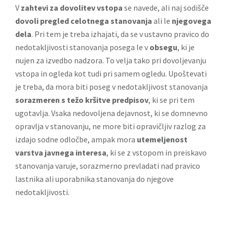
V
zahtevi za dovolitev vstopa
se navede, ali naj sodišče
dovoli pregled celotnega stanovanja
ali le
njegovega
dela
. Pri tem je treba izhajati, da se v ustavno pravico do
nedotakljivosti stanovanja posega le v
obsegu
, ki je
nujen za izvedbo nadzora. To velja tako pri dovoljevanju
vstopa in ogleda kot tudi pri samem ogledu. Upoštevati
je treba, da mora biti poseg v nedotakljivost stanovanja
sorazmeren s težo kršitve predpisov
, ki se pri tem
ugotavlja. Vsaka nedovoljena dejavnost, ki se domnevno
opravlja v stanovanju, ne more biti opravičljiv razlog za
izdajo sodne odločbe, ampak mora
utemeljenost
varstva javnega interesa
, ki se z vstopom in preiskavo
stanovanja varuje, sorazmerno prevladati nad pravico
lastnika ali uporabnika stanovanja do njegove
nedotakljivosti.