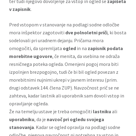
ter tudi njegovo dovoljenje za vstop in ogled se
zapišeta
v zapisnik
.
Pred vstopom v stanovanje na podlagi sodne odločbe
mora inšpektor zagotoviti
dve polnoletni priči
, ki bosta
sodelovali pri uradnem dejanju. Pričama mora
omogočiti, da spremljata
ogled
in na
zapisnik podata
morebitne ugovore
, če menita, da vsebina ne odraža
resničnega poteka ogleda. Omenjeni pogoj mora biti
izpolnjen brezpogojno, tudi če bi bil ogled povezan z
morebitnimi nujnimi ukrepi v javnem interesu (prim.
drugi odstavek 144. člena ZUP). Navzočnost prič se ne
zahteva, kadar lastnik ali uporabnik sam dovoli vstop in
opravljanje ogleda.
Že na temelju ustave je treba omogočiti
lastniku
ali
uporabniku
, da je
navzoč pri ogledu svojega
stanovanja
. Kadar se ogled opravlja na podlagi sodne
odločbe, njegova navzočnost ni potrebna za vstop in