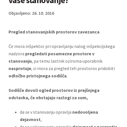
vaše stanovanje?
Objavljeno: 26. 10. 2016
Pregled stanovanjskih prostorov zavezanca
Če mora inšpektor pri opravljanju nalog inšpekcijskega
nadzora
pregledati posamezne prostore v
stanovanju
, pa temu lastnik oziroma uporabnik
nasprotuje
, si mora za pregled teh prostorov pridobiti
odločbo pristojnega sodišča
.
Sodišče dovoli ogled prostorov iz prejšnjega
odstavka, če obstajajo razlogi za sum,
da se v stanovanju opravlja
nedovoljena
dejavnost
,
da se v stanovanju opravlja
dejavnost v nasprotju