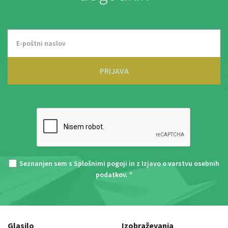
PRIJAVA
Seznanjen sem s
Splošnimi pogoji
in z
Izjavo o varstvu osebnih
podatkov
. *
Glasilo
Izobraževanja