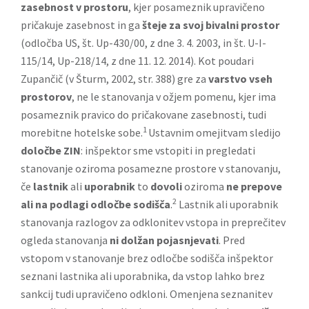
zasebnost v prostoru
, kjer posameznik upravičeno
pričakuje zasebnost in ga
šteje za svoj bivalni prostor
(odločba US, št. Up-430/00, z dne 3. 4. 2003, in št. U-I-
115/14, Up-218/14, z dne 11. 12. 2014). Kot poudari
Zupančič (v Šturm, 2002, str. 388) gre za
varstvo vseh
prostorov
, ne le stanovanja v ožjem pomenu, kjer ima
posameznik pravico do pričakovane zasebnosti, tudi
1
morebitne hotelske sobe.
Ustavnim omejitvam sledijo
določbe ZIN
: inšpektor sme vstopiti in pregledati
stanovanje oziroma posamezne prostore v stanovanju,
če
lastnik
ali
uporabnik
to
dovoli
oziroma
ne prepove
2
ali na podlagi odločbe sodišča
.
Lastnik ali uporabnik
stanovanja razlogov za odklonitev vstopa in preprečitev
ogleda stanovanja
ni dolžan pojasnjevati
. Pred
vstopom v stanovanje brez odločbe sodišča inšpektor
seznani lastnika ali uporabnika, da vstop lahko brez
sankcij tudi upravičeno odkloni. Omenjena seznanitev