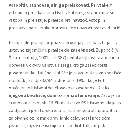
vstopiti v stanovanje in ga preiskovati
. Pri vsakem
vstopu in preiskavi ima tisti, v katerega stanovanje se
vstopa in preiskuje,
pravico biti navzoč
. Vstop in
preiskava pa se lahko opravita le v navzočnosti dveh prič.
Pri opredeljevanju pojma stanovanja je treba izhajati iz
ustavno zajamčene
pravice do zasebnosti
. Zupančič (v
Šturm in drugi, 2002, str. 387) nedotakljivost stanovanja
opredeli v okviru varstva širšega kroga zasebnosti
posameznika. Takšno stališče je zavzelo Ustavno sodišče
v odločbi, št. Up-32/94, z dne 13. 7. 1995, ko je kot
običajen in bistveni del človekove zasebnosti štelo
njegovo bivališče
,
dom
oziroma
stanovanje
. Zato je za
stanovanje v smislu 36. člena Ustave RS bistveno, da je to
zaključena prostorska enota, namenjena ali uporabljena
za bivanje oziroma opravljanje dejavnosti pred očmi
javnosti, saj
se
ne
varuje
prostor kot tak, ampak