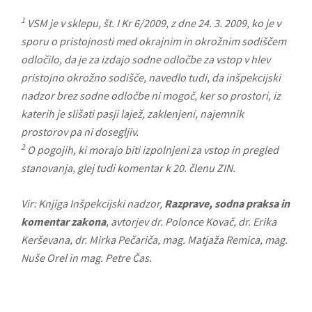
1
VSM je v sklepu, št. I Kr 6/2009, z dne 24. 3. 2009, ko je v
sporu o pristojnosti med okrajnim in okrožnim sodiščem
odločilo, da je za izdajo sodne odločbe za vstop v hlev
pristojno okrožno sodišče, navedlo tudi, da inšpekcijski
nadzor brez sodne odločbe ni mogoč, ker so prostori, iz
katerih je slišati pasji lajež, zaklenjeni, najemnik
prostorov pa ni dosegljiv.
2
O pogojih, ki morajo biti izpolnjeni za vstop in pregled
stanovanja, glej tudi komentar k 20. členu ZIN.
Vir: Knjiga Inšpekcijski nadzor,
Razprave, sodna praksa in
komentar zakona
, avtorjev dr. Polonce Kovač, dr. Erika
Kerševana, dr. Mirka Pečariča, mag. Matjaža Remica, mag.
Nuše Orel in mag. Petre Čas.