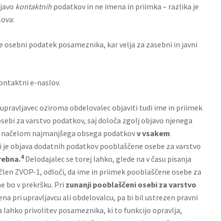
bjavo
kontaktnih
podatkov in ne imena in priimka – razlika je
lova:
e osebni podatek posameznika, kar velja za zasebni in javni
kontaktni e-naslov.
upravljavec oziroma obdelovalec objaviti tudi ime in priimek
sebi za varstvo podatkov, saj določa zgolj objavo njenega
u z načelom najmanjšega obsega podatkov
v vsakem
li je objava dodatnih podatkov pooblaščene osebe za varstvo
4
rebna.
Delodajalec se torej lahko, glede na v času pisanja
 člen ZVOP-1, odloči, da ime in priimek pooblaščene osebe za
e bo v prekršku. Pri
zunanji pooblaščeni osebi za varstvo
slena pri upravljavcu ali obdelovalcu, pa bi bil ustrezen pravni
 lahko privolitev posameznika, ki to funkcijo opravlja,