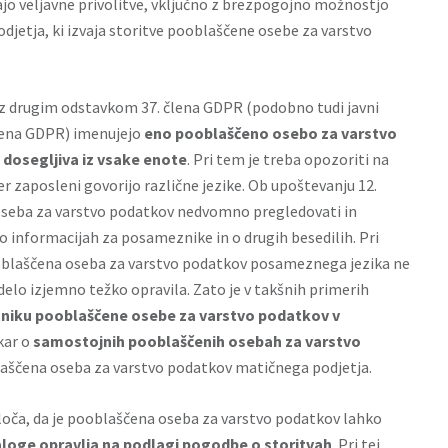
jo veljavne privolitve, vključno z brezpogojno možnostjo
odjetja, ki izvaja storitve pooblaščene osebe za varstvo
 z drugim odstavkom
37. člena GDPR
(podobno tudi javni
člena GDPR) imenujejo
eno pooblaščeno osebo za varstvo
i
dosegljiva iz vsake enote
. Pri tem je treba opozoriti na
 zaposleni govorijo različne jezike. Ob upoštevanju 12.
eba za varstvo podatkov nedvomno pregledovati in
 informacijah za posameznike in o drugih besedilih. Pri
ooblaščena oseba za varstvo podatkov posameznega jezika ne
elo izjemno težko opravila. Zato je v takšnih primerih
niku pooblaščene osebe za varstvo podatkov v
 kar o
samostojnih pooblaščenih osebah za varstvo
oblaščena oseba za varstvo podatkov matičnega podjetja.
loča, da je pooblaščena oseba za varstvo podatkov lahko
loge opravlja na podlagi pogodbe o storitvah
. Pri tej