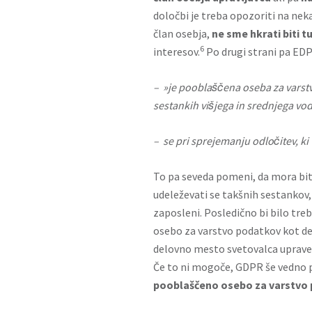
določbi je treba opozoriti na ne
član osebja,
ne sme hkrati biti t
6
interesov.
Po drugi strani pa EDP
– »je pooblas
̌c
̌ena oseba za vars
sestankih vis
̌jega in srednjega vod
– se pri sprejemanju odloc
̌itev, 
To pa seveda pomeni, da mora bi
udeleževati se takšnih sestankov,
zaposleni. Posledično bi bilo tre
osebo za varstvo podatkov kot d
delovno mesto svetovalca uprave,
Če to ni mogoče, GDPR še vedno 
pooblaščeno osebo za varstvo