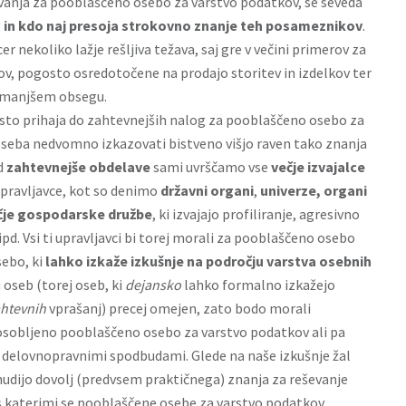
nja za pooblaščeno osebo za varstvo podatkov, se seveda
 in kdo naj presoja strokovno znanje teh posameznikov
.
er nekoliko lažje rešljiva težava, saj gre v večini primerov za
, pogosto osredotočene na prodajo storitev in izdelkov ter
v manjšem obsegu.
osto prihaja do zahtevnejših nalog za pooblaščeno osebo za
seba nedvomno izkazovati bistveno višjo raven tako znanja
d
zahtevnejše obdelave
sami uvrščamo vse
večje izvajalce
 upravljavce, kot so denimo
državni organi
,
univerze,
organi
čje gospodarske družbe
, ki izvajajo profiliranje, agresivno
d. Vsi ti upravljavci bi torej morali za pooblaščeno
osebo
ebo, ki
lahko izkaže izkušnje na področju varstva osebnih
h oseb (torej oseb, ki
dejansko
lahko formalno izkažejo
htevnih
vprašanj) precej omejen, zato bodo morali
sposobljeno pooblaščeno osebo za varstvo podatkov ali pa
z delovnopravnimi spodbudami. Glede na naše izkušnje žal
ponudijo dovolj (predvsem praktičnega) znanja za reševanje
s katerimi se pooblaščene osebe za varstvo podatkov