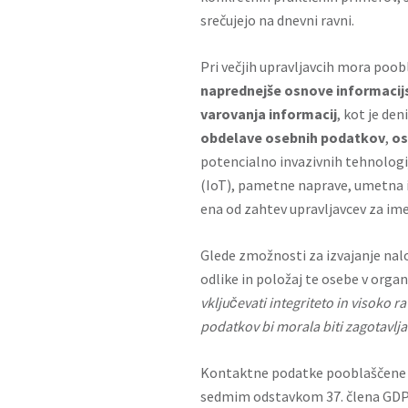
srečujejo na dnevni ravni.
Pri večjih upravljavcih mora poo
naprednejše osnove informacij
varovanja informacij
, kot je de
obdelave osebnih podatkov
,
os
potencialno invazivnih tehnologi
(IoT), pametne naprave, umetna in
ena od zahtev upravljavcev za im
Glede zmožnosti za izvajanje nal
odlike in položaj te osebe v organ
vkljuc
̌evati integriteto in visoko 
podatkov bi morala biti zagotavlja
Kontaktne podatke pooblaščene o
sedmim odstavkom
37. člena GD