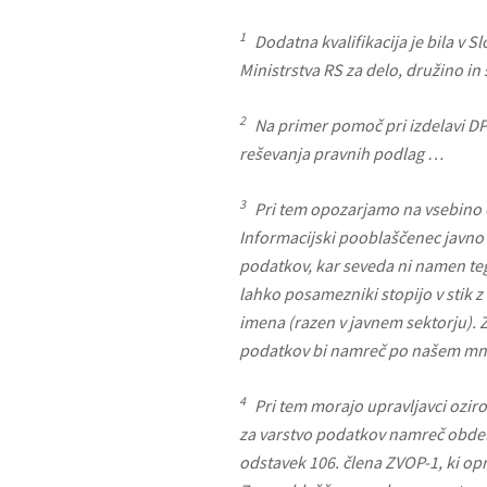
1
Dodatna kvalifikacija
je bila v 
Ministrstva RS za delo, družino in 
2
Na primer pomoč pri izdelavi DPI
reševanja pravnih podlag …
3
Pri tem opozarjamo na vsebino e
Informacijski pooblaščenec javno
podatkov, kar seveda ni namen teg
lahko posamezniki stopijo v stik 
imena (razen v javnem sektorju). 
podatkov bi namreč po našem mnen
4
Pri tem morajo upravljavci ozir
za varstvo podatkov namreč obdelo
odstavek 106. člena ZVOP-1, ki o