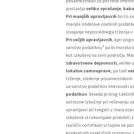
posameznikov za potrebe imenova
postavlja
veliko vprašanje
,
kako
Pri manjših upravljavcih
bo to sic
manjše obdelave osebnih podatkov
izvajanje neposrednega trženja 
Pri večjih upravljavcih
, kjer pog
2
varstvo podatkov,
pa bi morala o
kot izkušenj na tem področju. Me
zdravstvene dejavnosti
, velike
lokalne samouprave
, pa tudi
ve
trženje, sledenje posameznikom ip
za varstvo podatkov
imenovati os
podatkov
. Seveda je krog takšni
ustrezne izkušnje pri reševanju
za
upravljavci ali tvegati z manj u
izkušene strokovnjake pridobiti 
različni certifikati iz tujine ne 
konkretnih praktičnih primerov, 