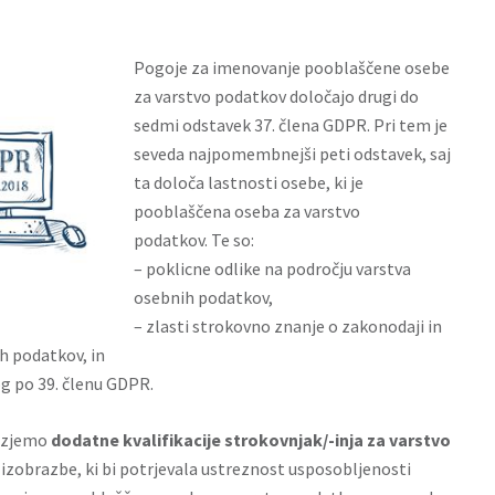
Pogoje za imenovanje
pooblaščene osebe
za varstvo podatkov
določajo drugi do
sedmi odstavek 37. člena GDPR. Pri tem je
seveda najpomembnejši peti odstavek, saj
ta določa lastnosti osebe, ki je
pooblaščena oseba za varstvo
podatkov. Te so:
– poklicne odlike na področju varstva
osebnih podatkov,
– zlasti strokovno znanje o zakonodaji in
h podatkov, in
g po 39. členu GDPR.
z izjemo
dodatne kvalifikacije strokovnjak/-inja za varstvo
izobrazbe, ki bi potrjevala ustreznost usposobljenosti