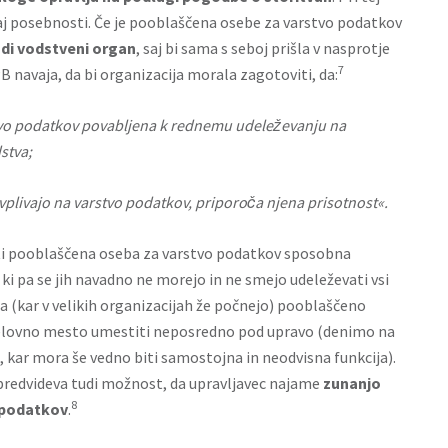
kaj posebnosti. Če je pooblaščena osebe za varstvo podatkov
udi vodstveni organ
, saj bi sama s seboj prišla v nasprotje
7
B navaja, da bi organizacija morala zagotoviti, da:
tvo podatkov povabljena k rednemu udelez
̌evanju na
stva;
ki vplivajo na varstvo podatkov, priporoc
̌a njena prisotnost«.
ti pooblaščena oseba za varstvo podatkov sposobna
 ki pa se jih navadno ne morejo in ne smejo udeleževati vsi
ba (kar v velikih organizacijah že počnejo) pooblaščeno
elovno mesto umestiti neposredno pod upravo (denimo na
 kar mora še vedno biti samostojna in neodvisna funkcija).
predvideva tudi možnost, da upravljavec najame
zunanjo
8
 podatkov
.