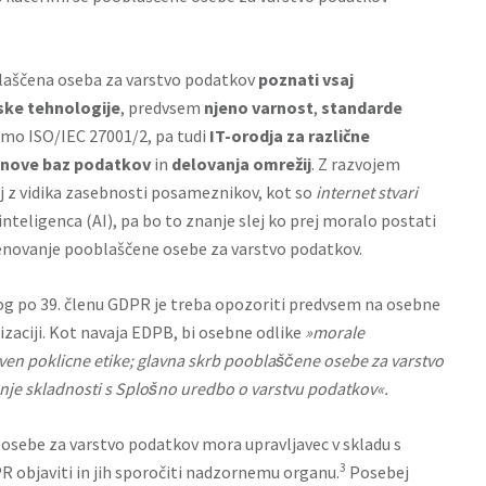
blaščena oseba za varstvo podatkov
poznati vsaj
ske tehnologije
, predvsem
njeno varnost
,
standarde
nimo ISO/IEC 27001/2, pa tudi
IT-orodja za različne
nove baz podatkov
in
delovanja omrežij
. Z razvojem
j z vidika zasebnosti posameznikov, kot so
internet stvari
teligenca (AI), pa bo to znanje slej ko prej moralo postati
enovanje pooblaščene osebe za varstvo podatkov.
og po 39. členu GDPR je treba opozoriti predvsem na osebne
izaciji. Kot navaja EDPB, bi osebne odlike
»morale
raven poklicne etike; glavna skrb pooblas
̌c
̌ene osebe za varstvo
nje skladnosti s Splos
̌no uredbo o varstvu podatkov«.
sebe za varstvo podatkov mora upravljavec v skladu s
3
PR
objaviti in jih sporočiti nadzornemu organu.
Posebej