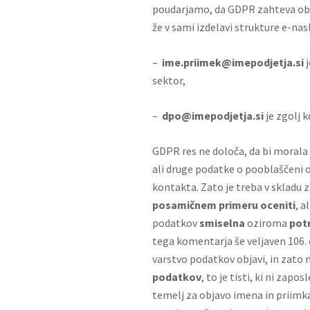
poudarjamo, da GDPR zahteva o
že v sami izdelavi strukture e-nas
–
ime.priimek@imepodjetja.si
j
sektor,
–
dpo@imepodjetja.si
je zgolj 
GDPR res ne določa, da bi morala 
ali druge podatke o pooblaščeni o
kontakta. Zato je treba v sklad
posamičnem primeru oceniti
, a
podatkov
smiselna
oziroma
pot
tega komentarja
še veljaven 106.
varstvo podatkov objavi, in zato n
podatkov
, to je tisti, ki ni zapo
temelj za objavo imena in priimka