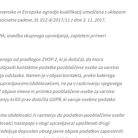
Slovensko in Evropsko ogrodje kvalifikacij umeščena s sklepom
socialne zadeve, št. 012-8/2017/11 z dne 3. 11. 2017.
A, izvedba skupnega upravljanja, zapleteni primeri
nega od predlogov ZVOP-2, ki je določal, da mora
 objaviti kontaktne podatke pooblaščene osebe za varstvo
a odstavka. Namen je v objavi kontakta, preko katerega
z upravljavcem/obdelovalcem, ne pa v razkrivanju njegovega
Z objavo imena in priimka pooblaščene osebe za varstvo
ju kršili prav določila GDPR, ki varuje osebne podatke.
oma obdelovalci (v razmerju do podatkov pooblaščene osebe
valci nastopajo v vlogi upravljavca) upoštevati drugi
predeljuje dopusten obseg javne objave podatkov zaposlenih.