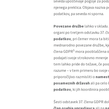
seveda upoštevaje pogoje za poda
njenega preklica. Objava naziva p
podatkov, pa seveda ni sporna.
Povezane družbe
lahko v skladu
organi po tretjem odstavku 37. 
podatkov
, pri čemer mora ta bit
mednarodno povezane družbe, kjer
5
člena GDPR
mora pooblaščena os
podajati svoje strokovno mnenje o
tem lahko pride do težave, če p
razume – v tem primeru bo svoje d
priporočljivo razmisliti o
namest
posameznih državah
ali pa celo
podatkov
, ki jih koordinira po
Šesti odstavek 37. člena GDPR do
član osebja upravljavca
ali pa
na