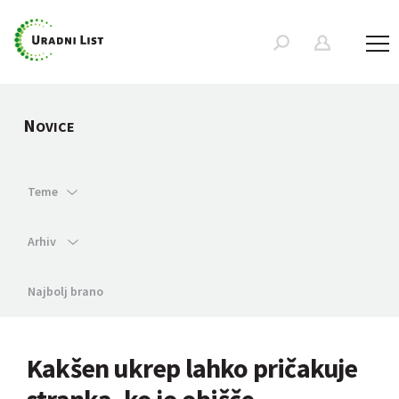
N
OVICE
Teme
Arhiv
Najbolj brano
Kakšen ukrep lahko pričakuje