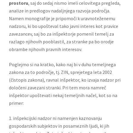
prostoru
, saj do sedaj nismo imeli celovitega pregleda,
analize in predlogov nadaljnjega razvoja področja.
Namen monografije je pripomoči k uravnoteženemu
nadzoru, ki bo upošteval tako javni interes kot pravice
zavezancev, saj bo za inšpektorje pomenil temelj za
razlago njihovih pooblastil, za stranke pa bo orodje
obrambe njihovih pravnih interesov.
Poglejmo si na kratko, kako naj bi v duhu temeljnega
zakona za to področje, tj. ZIN, sprejetega leta 2002
(
čistopis zakona)
, ravnal inšpektor, ko izvaja nadzor pri
določeni zavezani stranki. Pri tem mora namreč
inšpektor upoštevati nekaj temeljnih načel, kot so na
primer:
1. inšpekcijski nadzor ni namenjen kaznovanju
gospodarskih subjektov in posameznih ljudi, ki jih