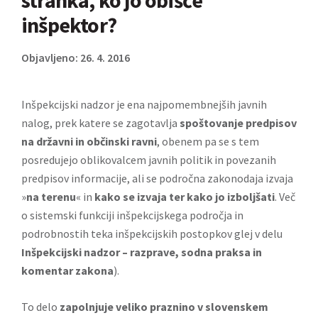
stranka, ko jo obišče
inšpektor?
Objavljeno: 26. 4. 2016
Inšpekcijski nadzor je ena najpomembnejših javnih
nalog, prek katere se zagotavlja
spoštovanje predpisov
na državni in občinski ravni
, obenem pa se s tem
posredujejo oblikovalcem javnih politik in povezanih
predpisov informacije, ali se področna zakonodaja izvaja
»
na terenu
« in
kako se izvaja ter kako jo izboljšati
. Več
o sistemski funkciji inšpekcijskega področja in
podrobnostih teka inšpekcijskih postopkov glej v delu
Inšpekcijski nadzor – razprave, sodna praksa in
komentar zakona
).
To delo
zapolnjuje veliko praznino v slovenskem