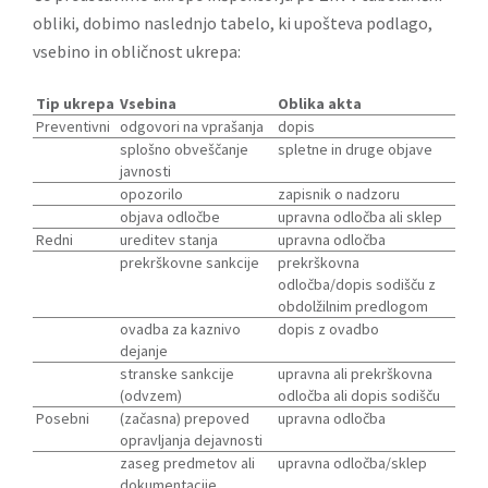
obliki, dobimo naslednjo tabelo, ki upošteva podlago,
vsebino in obličnost ukrepa:
Tip ukrepa
Vsebina
Oblika akta
Preventivni
odgovori na vprašanja
dopis
splošno obveščanje
spletne in druge objave
javnosti
opozorilo
zapisnik o nadzoru
objava odločbe
upravna odločba ali sklep
Redni
ureditev stanja
upravna odločba
prekrškovne sankcije
prekrškovna
odločba/dopis sodišču z
obdolžilnim predlogom
ovadba za kaznivo
dopis z ovadbo
dejanje
stranske sankcije
upravna ali prekrškovna
(odvzem)
odločba ali dopis sodišču
Posebni
(začasna) prepoved
upravna odločba
opravljanja dejavnosti
zaseg predmetov ali
upravna odločba/sklep
dokumentacije