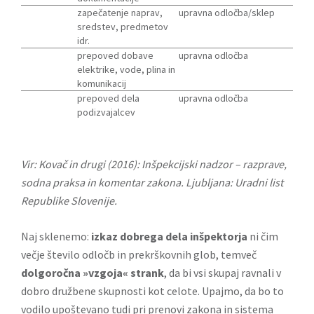
zapečatenje naprav,
upravna odločba/sklep
sredstev, predmetov
idr.
prepoved dobave
upravna odločba
elektrike, vode, plina in
komunikacij
prepoved dela
upravna odločba
podizvajalcev
Vir: Kovač in drugi (2016): Inšpekcijski nadzor – razprave,
sodna praksa in komentar zakona. Ljubljana: Uradni list
Republike Slovenije.
Naj sklenemo:
izkaz dobrega dela inšpektorja
ni čim
večje število odločb in prekrškovnih glob, temveč
dolgoročna »vzgoja« strank
, da bi vsi skupaj ravnali v
dobro družbene skupnosti kot celote. Upajmo, da bo to
vodilo upoštevano tudi pri prenovi zakona in sistema