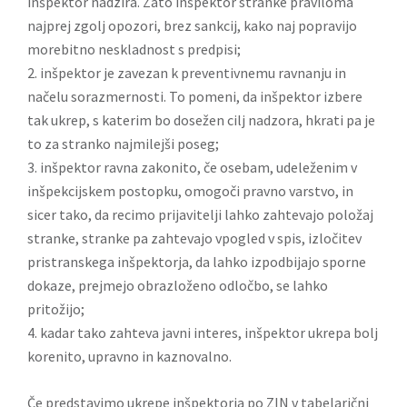
inšpektor nadzira. Zato inšpektor stranke praviloma
najprej zgolj opozori, brez sankcij, kako naj popravijo
morebitno neskladnost s predpisi;
2. inšpektor je zavezan k preventivnemu ravnanju in
načelu sorazmernosti. To pomeni, da inšpektor izbere
tak ukrep, s katerim bo dosežen cilj nadzora, hkrati pa je
to za stranko najmilejši poseg;
3. inšpektor ravna zakonito, če osebam, udeleženim v
inšpekcijskem postopku, omogoči pravno varstvo, in
sicer tako, da recimo prijavitelji lahko zahtevajo položaj
stranke, stranke pa zahtevajo vpogled v spis, izločitev
pristranskega inšpektorja, da lahko izpodbijajo sporne
dokaze, prejmejo obrazloženo odločbo, se lahko
pritožijo;
4. kadar tako zahteva javni interes, inšpektor ukrepa bolj
korenito, upravno in kaznovalno.
Če predstavimo ukrepe inšpektorja po ZIN v tabelarični