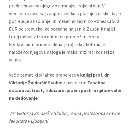
preda vnuku na njegov osemnajsti rojstni dan. V
vmesnem času naj zaupnik vnuku izplačuje zneske, ki jih
potrebuje za šolanje, in mesečno žepnino v znesku 500
EUR od trenutka, ko postane najstnik. Zaupnik naj bi
torej ravnal z izročenim mu premoženjem (v
konkretnem primeru denarjem) tako, kot mu je
naloženo: njegova naloga je maksimizirati koristi za
vnuka.
Več o tematiki si lahko preberete
v knjigi prof. dr.
Viktorije Žnidaršič Skubic
z naslovom
Zasebna
ustanova, trust, fiduciarni pravni posli in njihov vpliv
na dedovanje
.
Vir: Viktorija Žnidaršič Skubic, redna profesorica Pravne
fakultete v Ljubljani