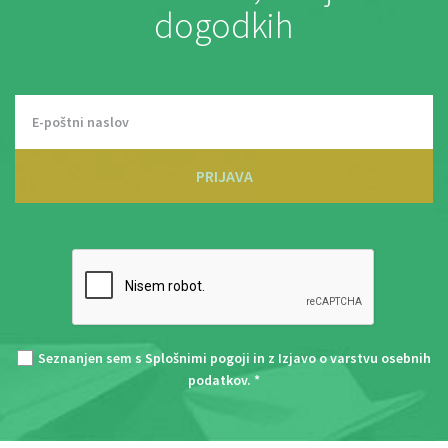
dogodkih
PRIJAVA
Seznanjen sem s
Splošnimi pogoji
in z
Izjavo o varstvu osebnih
podatkov
. *