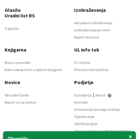
Glasilo
Izobraževanja
Uradni list RS
Aktualna izobraževanja
O glasilu
Izobraževanja po meri
Najem dvorane
Knjigarna
UL info tok
Novo v ponudbi
O storitvi
Kako nakupovati v spletni knjigarni
Preizkusi brezplačno
Novice
Podjetje
|
Aktualni članki
O podjetju
About
Naroči se na novice
Kontakt
Informacije javnega značaja
Oglaševanje
Splošni pogoji
Izjava o varstvu osebnih podatkov
×
E-dražbe
Obvestilo