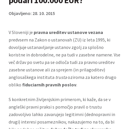
podari 100.000 EUR?
Objavljeno: 28. 10. 2015
V Sloveniji je
pravna ureditev ustanove vezana
predvsem na Zakon o ustanovah (ZU) iz leta 1995, ki
dovoljuje ustanavljanje ustanov zgolj za splošno
koristne in dobrodelne, ne pa tudi v zasebne namene. Vse
več držav po svetu pa se odloča tudi za pravno ureditev
zasebne ustanove ali za sprejem (in prilagoditev)
anglosaškega instituta
trusta
oziroma za katero drugo
obliko
fiduciarnih pravnih poslov
.
S konkretnim življenjskim primerom, ki kaže, da se v
angleški pravni praksi s pomočjo pravil o trustu
zadovoljivo lahko zavarujejo legitimni (dednopravni in
drugi) interesi posameznikov, nakazujemo na to, da bi