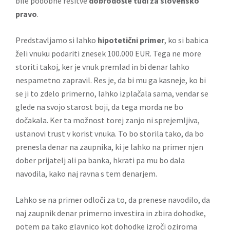
bile podobne rešitve
dobrodošle tudi za slovensko
pravo
.
Predstavljamo si lahko
hipotetični primer
, ko si babica
želi vnuku podariti znesek 100.000 EUR. Tega ne more
storiti takoj, ker je vnuk premlad in bi denar lahko
nespametno zapravil. Res je, da bi mu ga kasneje, ko bi
se ji to zdelo primerno, lahko izplačala sama, vendar se
glede na svojo starost boji, da tega morda ne bo
dočakala. Ker ta možnost torej zanjo ni sprejemljiva,
ustanovi trust v korist vnuka. To bo storila tako, da bo
prenesla denar na zaupnika, ki je lahko na primer njen
dober prijatelj ali pa banka, hkrati pa mu bo dala
navodila, kako naj ravna s tem denarjem.
Lahko se na primer odloči za to, da prenese navodilo, da
naj zaupnik denar primerno investira in zbira dohodke,
potem pa tako glavnico kot dohodke izroči oziroma