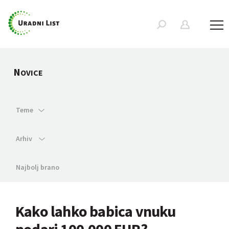
N
OVICE
Teme
Arhiv
Najbolj brano
Kako lahko babica vnuku