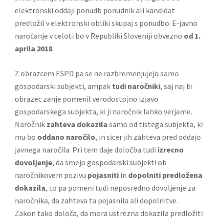
elektronski oddaji ponudb ponudnik ali kandidat
predložil v elektronski obliki skupaj s ponudbo. E-javno
naročanje v celoti bo v Republiki Sloveniji obvezno
od 1.
aprila 2018
.
Z obrazcem ESPD pa se ne razbremenjujejo samo
gospodarski subjekti, ampak
tudi naročniki
, saj naj bi
obrazec zanje pomenil verodostojno izjavo
gospodarskega subjekta, ki ji naročnik lahko verjame.
Naročnik
zahteva dokazila
samo od tistega subjekta, ki
mu bo
oddano naročilo
, in sicer jih zahteva pred oddajo
javnega naročila. Pri tem daje določba tudi
izrecno
dovoljenje
, da smejo gospodarski subjekti ob
naročnikovem pozivu
pojasniti
in
dopolniti
predložena
dokazila
, to pa pomeni tudi neposredno dovoljenje za
naročnika, da zahteva ta pojasnila ali dopolnitve.
Zakon tako določa, da mora ustrezna dokazila predložiti