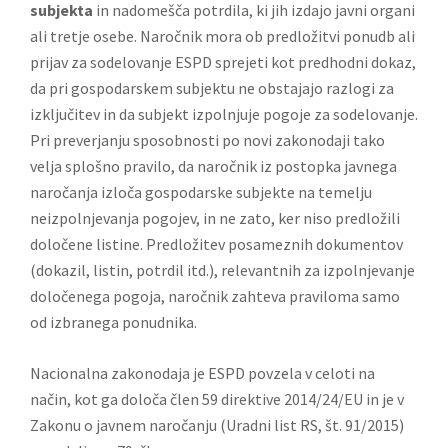
subjekta
in nadomešča potrdila, ki jih izdajo javni organi
ali tretje osebe. Naročnik mora ob predložitvi ponudb ali
prijav za sodelovanje ESPD sprejeti kot predhodni dokaz,
da pri gospodarskem subjektu ne obstajajo razlogi za
izključitev in da subjekt izpolnjuje pogoje za sodelovanje.
Pri preverjanju sposobnosti po novi zakonodaji tako
velja splošno pravilo, da naročnik iz postopka javnega
naročanja izloča gospodarske subjekte na temelju
neizpolnjevanja pogojev, in ne zato, ker niso predložili
določene listine. Predložitev posameznih dokumentov
(dokazil, listin, potrdil itd.), relevantnih za izpolnjevanje
določenega pogoja, naročnik zahteva praviloma samo
od izbranega ponudnika.
Nacionalna zakonodaja je ESPD povzela v celoti na
način, kot ga določa člen 59 direktive 2014/24/EU in je v
Zakonu o javnem naročanju
(Uradni list RS, št. 91/2015)