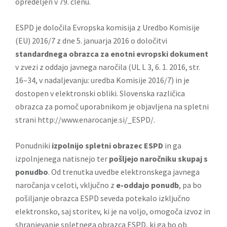
opredeljen v 79. členu.
ESPD je določila Evropska komisija z Uredbo Komisije
(EU) 2016/7 z dne 5. januarja 2016 o določitvi
standardnega obrazca za enotni evropski dokument
v zvezi z oddajo javnega naročila (UL L 3, 6. 1. 2016, str.
16–34, v nadaljevanju: uredba Komisije 2016/7) in je
dostopen v elektronski obliki. Slovenska različica
obrazca za pomoč uporabnikom je objavljena na spletni
strani
http://www.enarocanje.si/_ESPD/.
Ponudniki
izpolnijo spletni obrazec ESPD
in ga
izpolnjenega natisnejo ter
pošljejo naročniku skupaj s
ponudbo
. Od trenutka uvedbe elektronskega javnega
naročanja v celoti, vključno z
e-oddajo ponudb
, pa bo
pošiljanje obrazca ESPD seveda potekalo izključno
elektronsko, saj storitev, ki je na voljo, omogoča izvoz in
shranjevanje spletnega obrazca ESPD, ki ga bo ob