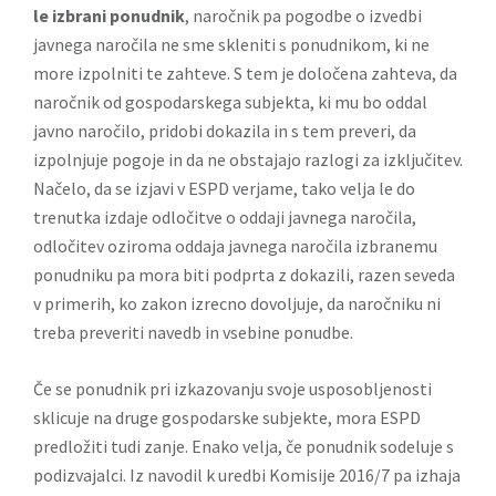
le izbrani ponudnik
, naročnik pa pogodbe o izvedbi
javnega naročila ne sme skleniti s ponudnikom, ki ne
more izpolniti te zahteve. S tem je določena zahteva, da
naročnik od gospodarskega subjekta, ki mu bo oddal
javno naročilo, pridobi dokazila in s tem preveri, da
izpolnjuje pogoje in da ne obstajajo razlogi za izključitev.
Načelo, da se izjavi v ESPD verjame, tako velja le do
trenutka izdaje odločitve o oddaji javnega naročila,
odločitev oziroma oddaja javnega naročila izbranemu
ponudniku pa mora biti podprta z dokazili, razen seveda
v primerih, ko zakon izrecno dovoljuje, da naročniku ni
treba preveriti navedb in vsebine ponudbe.
Če se ponudnik pri izkazovanju svoje usposobljenosti
sklicuje na druge gospodarske subjekte, mora ESPD
predložiti tudi zanje. Enako velja, če ponudnik sodeluje s
podizvajalci. Iz navodil k uredbi Komisije 2016/7 pa izhaja