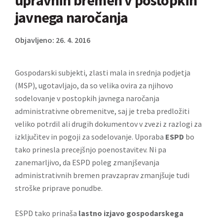
upravnih bremen v postopkih
javnega naročanja
Objavljeno: 26. 4. 2016
Gospodarski subjekti, zlasti mala in srednja podjetja
(MSP), ugotavljajo, da so velika ovira za njihovo
sodelovanje v
postopkih javnega naročanja
administrativne obremenitve, saj je treba predložiti
veliko potrdil ali drugih dokumentov v zvezi z razlogi za
izključitev in pogoji za sodelovanje. Uporaba
ESPD
bo
tako prinesla precejšnjo poenostavitev. Ni pa
zanemarljivo, da ESPD poleg zmanjševanja
administrativnih bremen pravzaprav zmanjšuje tudi
stroške priprave ponudbe.
ESPD tako prinaša
lastno izjavo gospodarskega