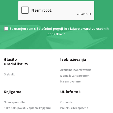
Seznanjen sem s
Splošnimi pogoji
in z
Izjavo o varstvu osebnih
podatkov
. *
Glasilo
Izobraževanja
Uradni list RS
Aktualna izobraževanja
O glasilu
Izobraževanja po meri
Najem dvorane
Knjigarna
UL info tok
Novo v ponudbi
O storitvi
Kako nakupovati v spletni knjigarni
Preizkusi brezplačno