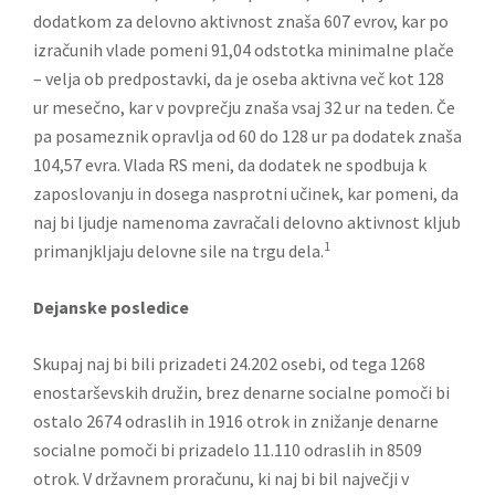
dodatkom za delovno aktivnost znaša 607 evrov, kar po
izračunih vlade pomeni 91,04 odstotka minimalne plače
– velja ob predpostavki, da je oseba aktivna več kot 128
ur mesečno, kar v povprečju znaša vsaj 32 ur na teden. Če
pa posameznik opravlja od 60 do 128 ur pa dodatek znaša
104,57 evra. Vlada RS meni, da dodatek ne spodbuja k
zaposlovanju in dosega nasprotni učinek, kar pomeni, da
naj bi ljudje namenoma zavračali delovno aktivnost kljub
1
primanjkljaju delovne sile na trgu dela.
Dejanske posledice
Skupaj naj bi bili prizadeti 24.202 osebi, od tega 1268
enostarševskih družin, brez denarne socialne pomoči bi
ostalo 2674 odraslih in 1916 otrok in znižanje denarne
socialne pomoči bi prizadelo 11.110 odraslih in 8509
otrok. V državnem proračunu, ki naj bi bil največji v