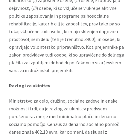
dodatka so (
i
) zaposlene osebe, (
ii
) osebe, ki opravljajo
dejavnost, (
iii
) osebe, ki so vključene v ukrepe aktivne
politike zaposlovanja in programe psihosocialne
rehabilitacije, katerih cilj je zaposlitev, prav tako pa so
tukaj vključene tudi osebe, ki imajo sklenjen dogovor o
prostovoljnem delu (teh je trenutno 3400), in osebe, ki
opravljajo volontersko pripravništvo. Kot prejemnike pa
zakon predvideva tudi osebe, ki so upravičene do delnega
plačila za izgubljeni dohodek po Zakonu o starševskem
varstvu in družinskih prejemkih.
Razlogi za ukinitev
Ministrstvo za delo, družino, socialne zadeve in enake
možnosti trdi, da je razlog za ukinitev predvsem
porušeno razmerje med minimalno plačo in denarno
socialno pomočjo. Cenzus za denarno socialno pomoč
danes znaša 402,18 evra, kar pomeni, da skupaj z