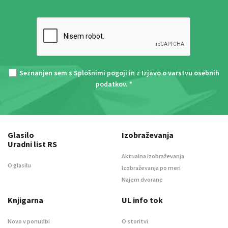
Seznanjen sem s
Splošnimi pogoji
in z
Izjavo o varstvu osebnih
podatkov
. *
Glasilo
Izobraževanja
Uradni list RS
Aktualna izobraževanja
O glasilu
Izobraževanja po meri
Najem dvorane
Knjigarna
UL info tok
Novo v ponudbi
O storitvi