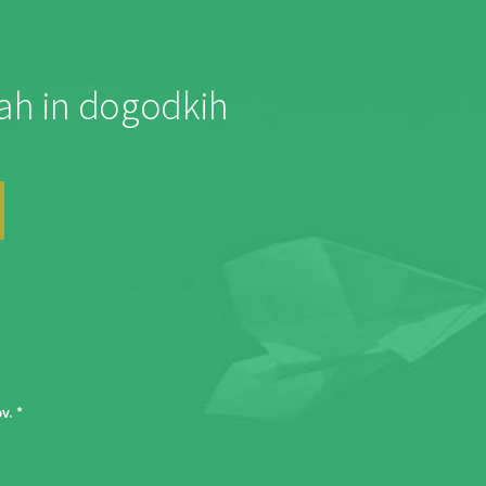
jah in dogodkih
ov
. *