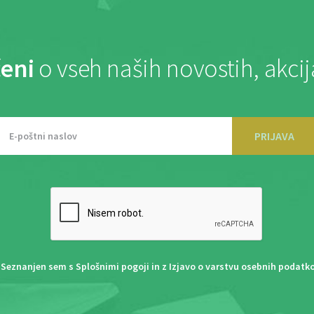
eni
o vseh naših novostih, akci
PRIJAVA
Seznanjen sem s
Splošnimi pogoji
in z
Izjavo o varstvu osebnih podatk