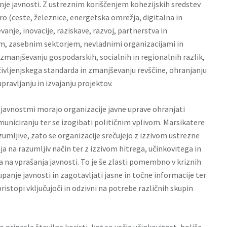
nje javnosti. Z ustreznim koriščenjem kohezijskih sredstev
ro (ceste, železnice, energetska omrežja, digitalna in
vanje, inovacije, raziskave, razvoj, partnerstva in
m, zasebnim sektorjem, nevladnimi organizacijami in
zmanjševanju gospodarskih, socialnih in regionalnih razlik,
življenjskega standarda in zmanjševanju revščine, ohranjanju
pravljanju in izvajanju projektov.
 javnostmi morajo organizacije javne uprave ohranjati
municiranju ter se izogibati političnim vplivom. Marsikatere
zumljive, zato se organizacije srečujejo z izzivom ustrezne
ja na razumljiv način ter z izzivom hitrega, učinkovitega in
 na vprašanja javnosti. To je še zlasti pomembno v kriznih
aupanje javnosti in zagotavljati jasne in točne informacije ter
ristopi vključujoči in odzivni na potrebe različnih skupin