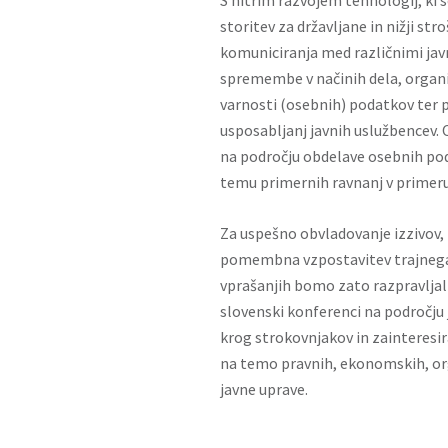
S hitrim razvojem tehnologij, ki s
storitev za državljane in nižji str
komuniciranja med različnimi jav
spremembe v načinih dela, organiza
varnosti (osebnih) podatkov ter 
usposabljanj javnih uslužbencev
na področju obdelave osebnih po
temu primernih ravnanj v primeru 
Za uspešno obvladovanje izzivov, 
pomembna vzpostavitev trajnega d
vprašanjih bomo zato razpravljal
slovenski konferenci na področju j
krog strokovnjakov in zainteresir
na temo pravnih, ekonomskih, orga
javne uprave.