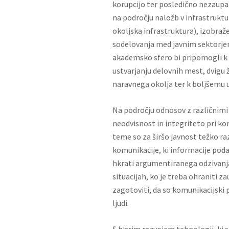
korupcijo ter posledično nezaupa
na področju naložb v infrastruktu
okoljska infrastruktura), izobraže
sodelovanja med javnim sektorje
akademsko sfero bi pripomogli k 
ustvarjanju delovnih mest, dvigu 
naravnega okolja ter k boljšemu u
Na področju odnosov z različnimi
neodvisnost in integriteto pri ko
teme so za širšo javnost težko ra
komunikacije, ki informacije poda
hkrati argumentiranega odzivanja
situacijah, ko je treba ohraniti z
zagotoviti, da so komunikacijski p
ljudi.