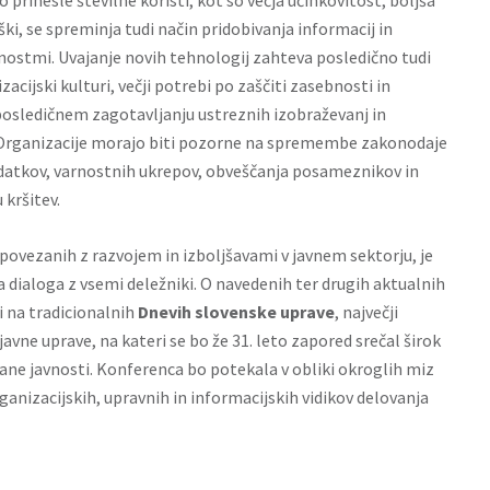
o prinesle številne koristi, kot so večja učinkovitost, boljša
oški, se spreminja tudi način pridobivanja informacij in
nostmi. Uvajanje novih tehnologij zahteva posledično tudi
cijski kulturi, večji potrebi po zaščiti zasebnosti in
posledičnem zagotavljanju ustreznih izobraževanj in
. Organizacije morajo biti pozorne na spremembe zakonodaje
datkov, varnostnih ukrepov, obveščanja posameznikov in
kršitev.
povezanih z razvojem in izboljšavami v javnem sektorju, je
ialoga z vsemi deležniki. O navedenih ter drugih aktualnih
i
na tradicionalnih
Dnevih slovenske uprave
, največji
avne uprave, na kateri se bo že 31. leto zapored srečal širok
ane javnosti. Konferenca bo potekala v obliki okroglih miz
nizacijskih, upravnih in informacijskih vidikov delovanja