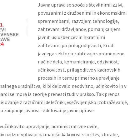
Javna uprava se sooča s številnimi izzivi,
povezanimi z družbenimi in ekonomskimi
spremembami, razvojem tehnologije,
zahtevami državljanov, pomanjkanjem
javnih uslužbencev in hkratnimi
zahtevami po prilagodljivosti, ki od
javnega sektorja zahtevajo spremenjene
načine dela, komuniciranja, odzivnost,
učinkovitost, prilagoditve v kadrovskih
procesih in temu primerno upravljanje
nalnega uradništva, ki bi delovalo neodvisno, učinkovito in v
ardi se mora iz teorije prenesti tudi v prakso. Tak prenos
lovanje z različnimi deležniki, vseživljenjsko izobraževanje,
 na zaupanje javnosti v delovanje javne uprave.
učinkovito upravljanje, administrativne ovire,
v nadzor vplivajo na manjšo kakovost storitev, zlorabe,