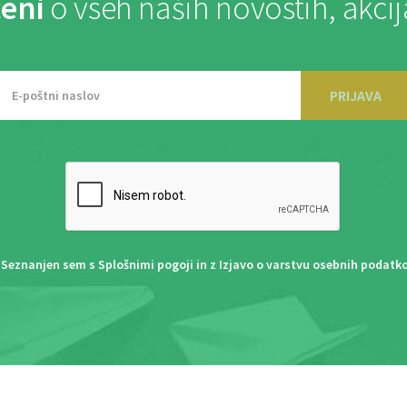
eni
o vseh naših novostih, akci
PRIJAVA
Seznanjen sem s
Splošnimi pogoji
in z
Izjavo o varstvu osebnih podatk