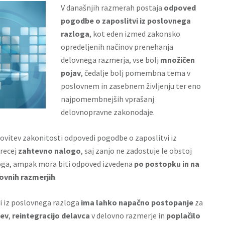
V današnjih razmerah postaja
odpoved
pogodbe o zaposlitvi iz poslovnega
razloga
, kot eden izmed zakonsko
opredeljenih načinov prenehanja
delovnega razmerja, vse bolj
množičen
pojav
, čedalje bolj pomembna tema v
poslovnem in zasebnem življenju ter eno
najpomembnejših vprašanj
delovnopravne zakonodaje.
vitev zakonitosti odpovedi pogodbe o zaposlitvi iz
precej
zahtevno nalogo
, saj zanjo ne zadostuje le obstoj
ga, ampak mora biti odpoved izvedena
po postopku in na
ovnih razmerjih
.
i iz poslovnega razloga
ima lahko napačno postopanje
za
tev
,
reintegracijo
delavca
v delovno razmerje in
poplačilo