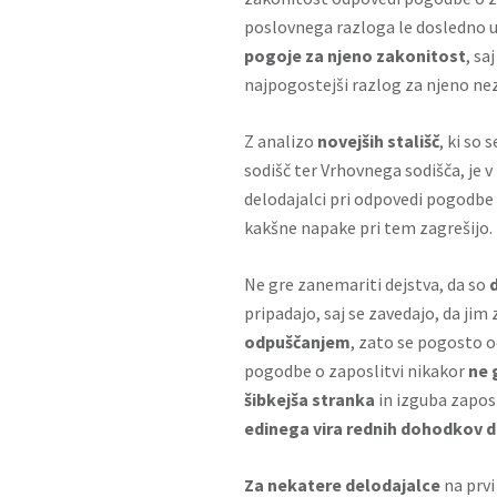
poslovnega razloga le dosledno 
pogoje za njeno zakonitost
, sa
najpogostejši razlog za njeno ne
Z analizo
novejših stališč
, ki so 
sodišč ter Vrhovnega sodišča, je v
delodajalci pri odpovedi pogodbe 
kakšne napake pri tem zagrešijo.
Ne gre zanemariti dejstva, da so
pripadajo, saj se zavedajo, da ji
odpuščanjem
, zato se pogosto o
pogodbe o zaposlitvi nikakor
ne 
šibkejša stranka
in izguba zaposl
edinega vira rednih dohodkov d
Za nekatere delodajalce
na prvi