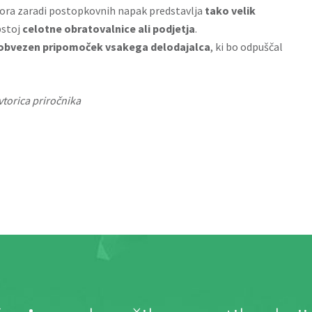
ora zaradi postopkovnih napak predstavlja
tako velik
bstoj
celotne obratovalnice ali podjetja
.
obvezen pripomoček vsakega delodajalca
, ki bo odpuščal
torica priročnika