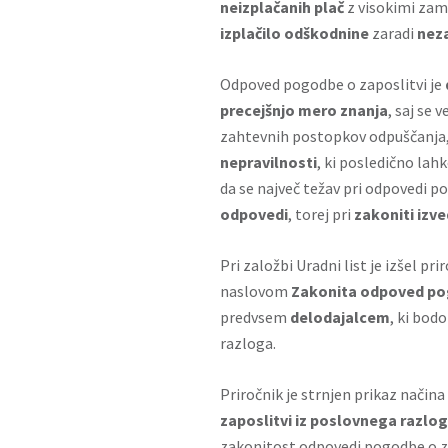
neizplačanih plač
z visokimi zam
izplačilo odškodnine
zaradi
nez
Odpoved pogodbe o zaposlitvi je
precejšnjo mero znanja
, saj se 
zahtevnih postopkov odpuščanja, 
nepravilnosti
, ki posledično lah
da se največ težav pri odpovedi p
odpovedi
, torej pri
zakoniti izve
Pri založbi Uradni list je izšel pr
naslovom
Zakonita odpoved pog
predvsem
delodajalcem
, ki bod
razloga.
Priročnik je strnjen prikaz načina
zaposlitvi iz poslovnega razlo
zakonitost odpovedi pogodbe o za