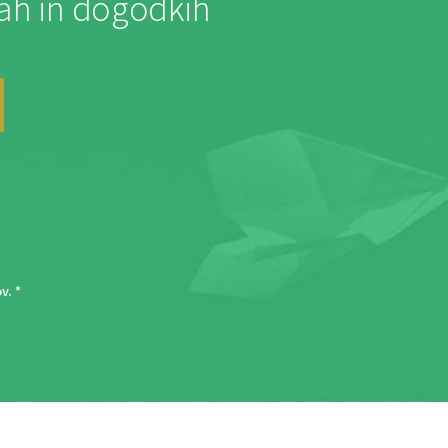
jah in dogodkih
ov
. *