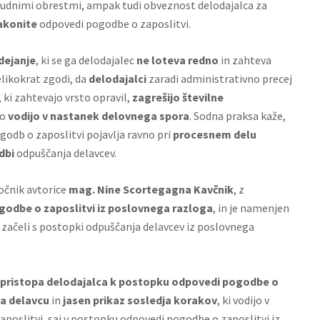
udnimi obrestmi, ampak tudi obveznost delodajalca za
akonite
odpovedi pogodbe o zaposlitvi.
dejanje
, ki se ga delodajalec
ne loteva redno
in zahteva
velikokrat zgodi, da
delodajalci
zaradi administrativno precej
ki zahtevajo vrsto opravil,
zagrešijo številne
ko
vodijo v
nastanek delovnega spora
. Sodna praksa kaže,
ogodb o zaposlitvi pojavlja ravno pri
procesnem delu
dbi
odpuščanja delavcev.
iročnik avtorice
mag. Nine Scortegagna Kavčnik
, z
odbe o zaposlitvi iz poslovnega razloga
, in je namenjen
o začeli s postopki odpuščanja delavcev iz poslovnega
pristopa delodajalca k postopku odpovedi pogodbe o
ga delavcu
in
jasen prikaz sosledja korakov
, ki vodijo v
poslitvi, saj v postopku odpovedi pogodbe o zaposlitvi iz