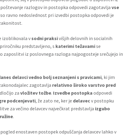
upoštevanje razlogov in postopka odpovedi zagotavlja
vse
j so ravno nedoslednost pri izvedbi postopka odpovedi je
zakonitost.
se izoblikovala v
sodni praksi
višjih delovnih in socialnih
 priročniku predstavljeno, s
katerimi težavami
se
o zaposlitvi iz poslovnega razloga najpogosteje srečujejo in
danes delavci vedno bolj seznanjeni s pravicami
, ki jim
m zakonodajalec zagotavlja
relativno široko varstvo pred
dločijo za
vložitev tožbe
.
Izvedbe postopka
odpovedi
gre podcenjevati
, že zato ne, ker je
delavec
v postopku
itve za večino delavcev največkrat predstavlja
izgubo
ružine
.
 pogled enostaven postopek odpuščanja delavcev lahko v