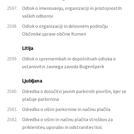
2597.
Odlok o imenovanju, organizaciji in pristojnostih
vaških odborov
2598.
Odlok o organizaciji in delovnem področju
Občinske uprave občine Komen
Litija
2599.
Odlok o spremembah in dopolnitvah odloka o
ustanovitvi Javnega zavoda Bogenšperk
Ljubljana
2580.
Odredba o določitvi javnih parkirnih površin, kjer se
plačuje parkirnina
2581.
Odredba o višini parkirnine in načinu plačila
2582.
Odredba o višini in načinu plačila stroškov za
priklenitev, uporabo in odstranitev lisic