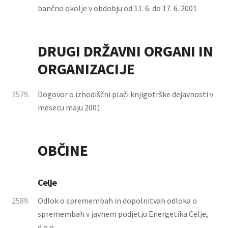
bančno okolje v obdobju od 11. 6. do 17. 6. 2001
DRUGI DRŽAVNI ORGANI IN
ORGANIZACIJE
2579.
Dogovor o izhodiščni plači knjigotrške dejavnosti v
mesecu maju 2001
OBČINE
Celje
2589.
Odlok o spremembah in dopolnitvah odloka o
spremembah v javnem podjetju Energetika Celje,
d.o.o.