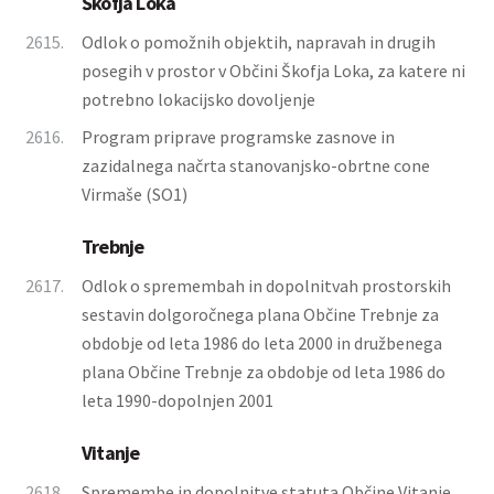
Škofja Loka
2615.
Odlok o pomožnih objektih, napravah in drugih
posegih v prostor v Občini Škofja Loka, za katere ni
potrebno lokacijsko dovoljenje
2616.
Program priprave programske zasnove in
zazidalnega načrta stanovanjsko-obrtne cone
Virmaše (SO1)
Trebnje
2617.
Odlok o spremembah in dopolnitvah prostorskih
sestavin dolgoročnega plana Občine Trebnje za
obdobje od leta 1986 do leta 2000 in družbenega
plana Občine Trebnje za obdobje od leta 1986 do
leta 1990-dopolnjen 2001
Vitanje
2618.
Spremembe in dopolnitve statuta Občine Vitanje