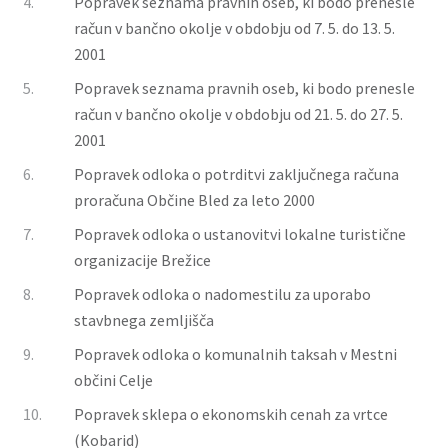
4.
Popravek seznama pravnih oseb, ki bodo prenesle
račun v bančno okolje v obdobju od 7. 5. do 13. 5.
2001
5.
Popravek seznama pravnih oseb, ki bodo prenesle
račun v bančno okolje v obdobju od 21. 5. do 27. 5.
2001
6.
Popravek odloka o potrditvi zaključnega računa
proračuna Občine Bled za leto 2000
7.
Popravek odloka o ustanovitvi lokalne turistične
organizacije Brežice
8.
Popravek odloka o nadomestilu za uporabo
stavbnega zemljišča
9.
Popravek odloka o komunalnih taksah v Mestni
občini Celje
10.
Popravek sklepa o ekonomskih cenah za vrtce
(Kobarid)