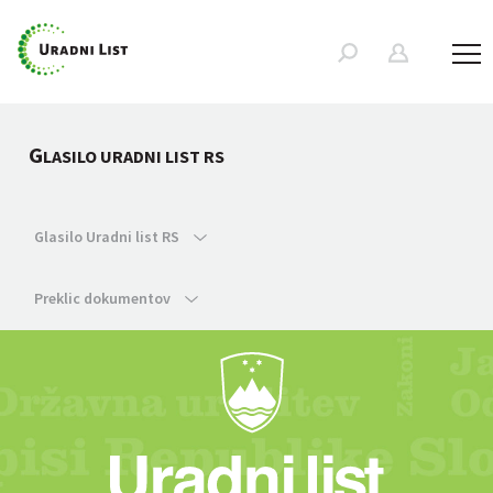
G
LASILO URADNI LIST RS
Glasilo Uradni list RS
Preklic dokumentov