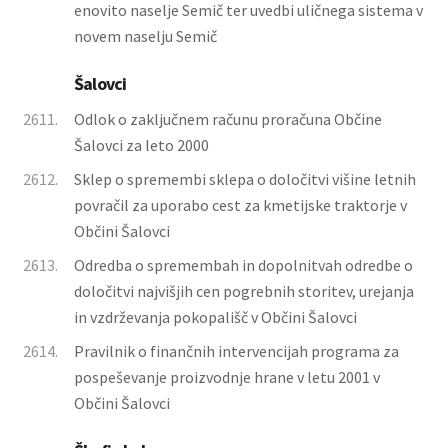
enovito naselje Semič ter uvedbi uličnega sistema v
novem naselju Semič
Šalovci
2611.
Odlok o zaključnem računu proračuna Občine
Šalovci za leto 2000
2612.
Sklep o spremembi sklepa o določitvi višine letnih
povračil za uporabo cest za kmetijske traktorje v
Občini Šalovci
2613.
Odredba o spremembah in dopolnitvah odredbe o
določitvi najvišjih cen pogrebnih storitev, urejanja
in vzdrževanja pokopališč v Občini Šalovci
2614.
Pravilnik o finančnih intervencijah programa za
pospeševanje proizvodnje hrane v letu 2001 v
Občini Šalovci