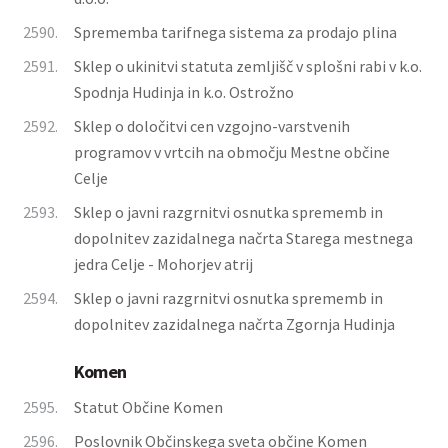
2590.
Sprememba tarifnega sistema za prodajo plina
2591.
Sklep o ukinitvi statuta zemljišč v splošni rabi v k.o.
Spodnja Hudinja in k.o. Ostrožno
2592.
Sklep o določitvi cen vzgojno-varstvenih
programov v vrtcih na območju Mestne občine
Celje
2593.
Sklep o javni razgrnitvi osnutka sprememb in
dopolnitev zazidalnega načrta Starega mestnega
jedra Celje - Mohorjev atrij
2594.
Sklep o javni razgrnitvi osnutka sprememb in
dopolnitev zazidalnega načrta Zgornja Hudinja
Komen
2595.
Statut Občine Komen
2596.
Poslovnik Občinskega sveta občine Komen