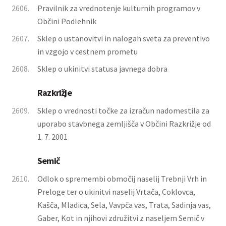
2606.
Pravilnik za vrednotenje kulturnih programov v
Občini Podlehnik
2607.
Sklep o ustanovitvi in nalogah sveta za preventivo
in vzgojo v cestnem prometu
2608.
Sklep o ukinitvi statusa javnega dobra
Razkrižje
2609.
Sklep o vrednosti točke za izračun nadomestila za
uporabo stavbnega zemljišča v Občini Razkrižje od
1. 7. 2001
Semič
2610.
Odlok o spremembi območij naselij Trebnji Vrh in
Preloge ter o ukinitvi naselij Vrtača, Coklovca,
Kašča, Mladica, Sela, Vavpča vas, Trata, Sadinja vas,
Gaber, Kot in njihovi združitvi z naseljem Semič v