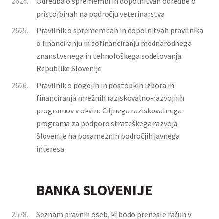
2624.
Odredba o spremembi in dopolnitvah odredbe o
pristojbinah na področju veterinarstva
2625.
Pravilnik o spremembah in dopolnitvah pravilnika
o financiranju in sofinanciranju mednarodnega
znanstvenega in tehnološkega sodelovanja
Republike Slovenije
2626.
Pravilnik o pogojih in postopkih izbora in
financiranja mrežnih raziskovalno-razvojnih
programov v okviru Ciljnega raziskovalnega
programa za podporo strateškega razvoja
Slovenije na posameznih področjih javnega
interesa
BANKA SLOVENIJE
2578.
Seznam pravnih oseb, ki bodo prenesle račun v