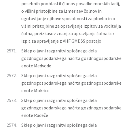
posebnih pooblastil članov posadke morskih ladij,
o višini pristojbine za izmeritev čolnov in
ugotavljanje njihove sposobnosti za plovbo in o
višini pristojbine za opravljanje izpitov za voditelja
čolna, preizkusov znanj za upravljanje čolna ter
izpit za upravljanje z VHF GMDSS postajo
2571.
Sklep o javni razgrnitvi splošnega dela
gozdnogospodarskega načrta gozdnogospodarske
enote Medvode
2572.
Sklep o javni razgrnitvi splošnega dela
gozdnogospodarskega načrta gozdnogospodarske
enote Mokrice
2573.
Sklep o javni razgrnitvi splošnega dela
gozdnogospodarskega načrta gozdnogospodarske
enote Radeče
2574.
Sklep o javni razgrnitvi splošnega dela