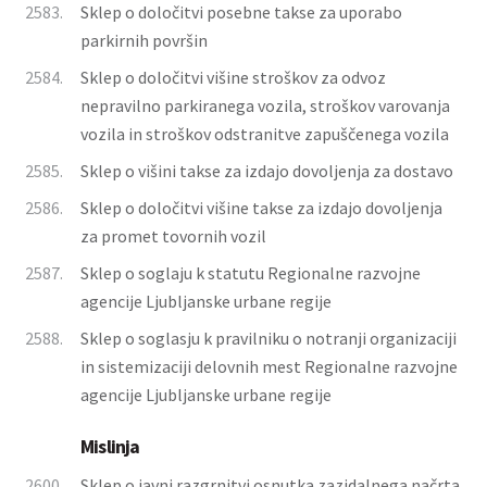
2583.
Sklep o določitvi posebne takse za uporabo
parkirnih površin
2584.
Sklep o določitvi višine stroškov za odvoz
nepravilno parkiranega vozila, stroškov varovanja
vozila in stroškov odstranitve zapuščenega vozila
2585.
Sklep o višini takse za izdajo dovoljenja za dostavo
2586.
Sklep o določitvi višine takse za izdajo dovoljenja
za promet tovornih vozil
2587.
Sklep o soglaju k statutu Regionalne razvojne
agencije Ljubljanske urbane regije
2588.
Sklep o soglasju k pravilniku o notranji organizaciji
in sistemizaciji delovnih mest Regionalne razvojne
agencije Ljubljanske urbane regije
Mislinja
2600.
Sklep o javni razgrnitvi osnutka zazidalnega načrta