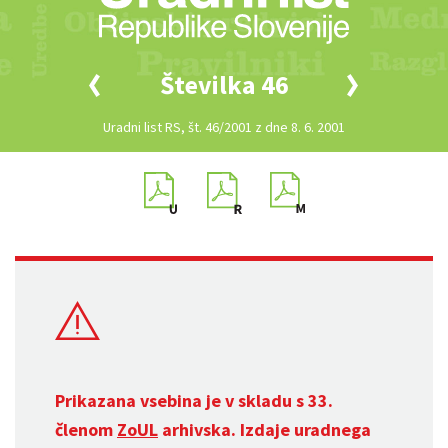
Številka 46
Uradni list RS, št. 46/2001 z dne 8. 6. 2001
Prikazana vsebina je v skladu s 33.
členom
ZoUL
arhivska. Izdaje uradnega