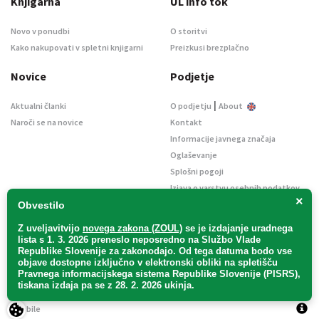
Knjigarna
UL info tok
Novo v ponudbi
O storitvi
Kako nakupovati v spletni knjigarni
Preizkusi brezplačno
Novice
Podjetje
|
Aktualni članki
O podjetju
About
Naroči se na novice
Kontakt
Informacije javnega značaja
Oglaševanje
Splošni pogoji
Izjava o varstvu osebnih podatkov
×
E-dražbe
Obvestilo
Z uveljavitvijo
novega zakona (ZOUL)
se je
izdajanje uradnega
lista s 1. 3. 2026 preneslo
neposredno
na Službo Vlade
Republike Slovenije za zakonodajo
. Od tega datuma bodo vse
objave dostopne izključno v elektronski obliki na spletišču
Pravnega informacijskega sistema Republike Slovenije (PISRS),
Uradni list d. o. o. – v likvidaciji / Vse pravice pridržane.
tiskana izdaja pa se z 28. 2. 2026 ukinja.
Pravna obvestila
/
Piškotki
/ Avtorji:
TriTim spletna agencija
v sodelovanju z
2Mobile