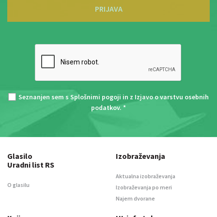
PRIJAVA
Seznanjen sem s
Splošnimi pogoji
in z
Izjavo o varstvu osebnih
podatkov
. *
Glasilo
Izobraževanja
Uradni list RS
Aktualna izobraževanja
O glasilu
Izobraževanja po meri
Najem dvorane