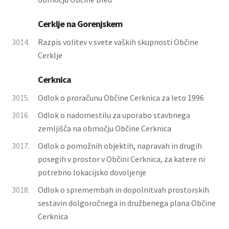
Cerklje na Gorenjskem
3014.
Razpis volitev v svete vaških skupnosti Občine
Cerklje
Cerknica
3015.
Odlok o proračunu Občine Cerknica za leto 1996
3016.
Odlok o nadomestilu za uporabo stavbnega
zemljišča na območju Občine Cerknica
3017.
Odlok o pomožnih objektih, napravah in drugih
posegih v prostor v Občini Cerknica, za katere ni
potrebno lokacijsko dovoljenje
3018.
Odlok o spremembah in dopolnitvah prostorskih
sestavin dolgoročnega in družbenega plana Občine
Cerknica