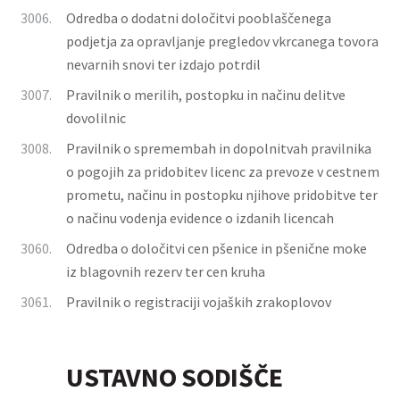
3006.
Odredba o dodatni določitvi pooblaščenega
podjetja za opravljanje pregledov vkrcanega tovora
nevarnih snovi ter izdajo potrdil
3007.
Pravilnik o merilih, postopku in načinu delitve
dovolilnic
3008.
Pravilnik o spremembah in dopolnitvah pravilnika
o pogojih za pridobitev licenc za prevoze v cestnem
prometu, načinu in postopku njihove pridobitve ter
o načinu vodenja evidence o izdanih licencah
3060.
Odredba o določitvi cen pšenice in pšenične moke
iz blagovnih rezerv ter cen kruha
3061.
Pravilnik o registraciji vojaških zrakoplovov
USTAVNO SODIŠČE