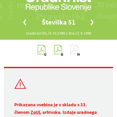
Številka 51
Uradni list RS, št. 51/1996 z dne 13. 9. 1996
Prikazana vsebina je v skladu s 33.
členom
ZoUL
arhivska. Izdaje uradnega