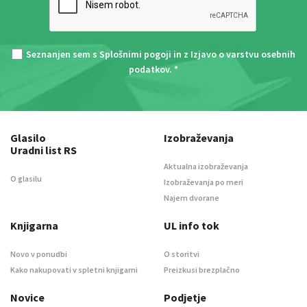
Seznanjen sem s
Splošnimi pogoji
in z
Izjavo o varstvu osebnih
podatkov
. *
Glasilo
Izobraževanja
Uradni list RS
Aktualna izobraževanja
O glasilu
Izobraževanja po meri
Najem dvorane
Knjigarna
UL info tok
Novo v ponudbi
O storitvi
Kako nakupovati v spletni knjigarni
Preizkusi brezplačno
Novice
Podjetje