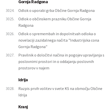
Gornja Radgona
3024.
Odlok o uporabi grba Občine Gornja Radgona
3025.
Odlok o občinskem prazniku Občine Gornja
Radgona
3026.
Odlok o spremembah in dopolnitvah odloka o
novelaciji zazidalnega načrta "Industrijska cona
Gornja Radgona"
3027.
Pravilnik o določitvi načina in pogojev upravljanja s
poslovnimi prostori in o oddajanju poslovnih
prostorov v najem
Idrija
3028.
Razpis prvih volitev v svete KS na območju Občine
Idrija
Kranj