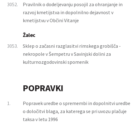
3052.
Pravilnik o dodeljevanju posojil za ohranjanje in
razvoj kmetijstva in dopolnilno dejavnost v
kmetijstvu v Občini Vitanje
Žalec
3053.
Sklep o začasni razglasitvi rimskega grobišča -
nekropole v Šempetru v Savinjski dolini za
kulturnozgodovinski spomenik
POPRAVKI
1.
Popravek uredbe o spremembi in dopolnitvi uredbe
o določitvi blaga, za katerega se pri uvozu plačuje
taksa v letu 1996