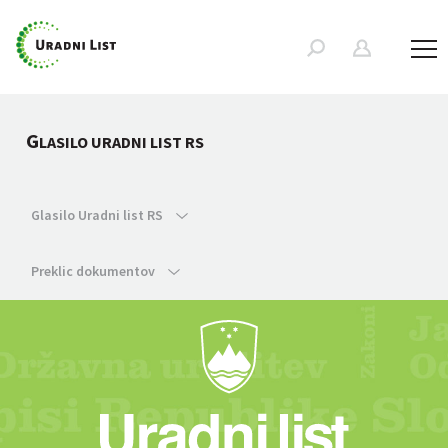
G
LASILO URADNI LIST RS
Glasilo Uradni list RS
Preklic dokumentov